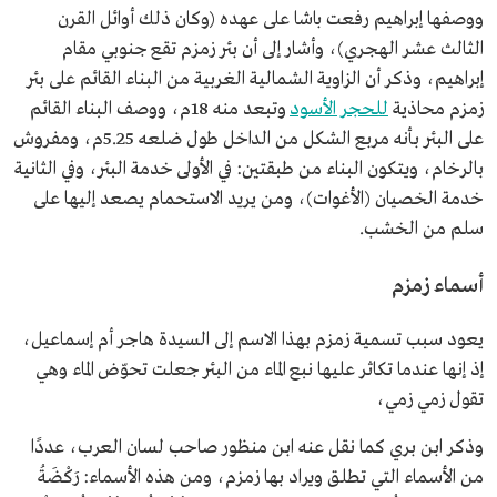
ووصفها إبراهيم رفعت باشا على عهده (وكان ذلك أوائل القرن
الثالث عشر الهجري)، وأشار إلى أن بئر زمزم تقع جنوبي مقام
إبراهيم، وذكر أن الزاوية الشمالية الغربية من البناء القائم على بئر
زمزم محاذية
للحجر الأسود
وتبعد منه 18م، ووصف البناء القائم
على البئر بأنه مربع الشكل من الداخل طول ضلعه 5.25م، ومفروش
بالرخام، ويتكون البناء من طبقتين: في الأولى خدمة البئر، وفي الثانية
خدمة الخصيان (الأغوات)، ومن يريد الاستحمام يصعد إليها على
سلم من الخشب.
أسماء زمزم
يعود سبب تسمية زمزم بهذا الاسم إلى السيدة هاجر أم إسماعيل،
إذ إنها عندما تكاثر عليها نبع الماء من البئر جعلت تحوّض الماء وهي
تقول زمي زمي،
وذكر ابن بري كما نقل عنه ابن منظور صاحب لسان العرب، عددًا
من الأسماء التي تطلق ويراد بها زمزم، ومن هذه الأسماء: رَكْضَةُ