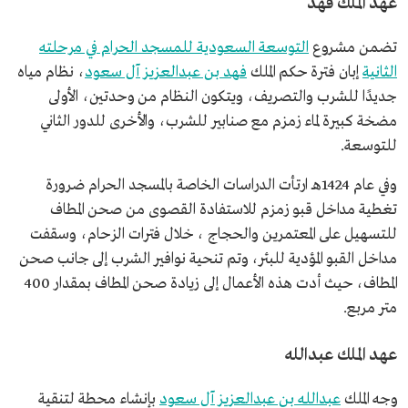
عهد الملك فهد
تضمن مشروع
التوسعة السعودية للمسجد الحرام في مرحلته
الثانية
إبان فترة حكم الملك
فهد بن عبدالعزيز آل سعود
، نظام مياه
جديدًا للشرب والتصريف، ويتكون النظام من وحدتين، الأولى
مضخة كبيرة لماء زمزم مع صنابير للشرب، والأخرى للدور الثاني
للتوسعة.
وفي عام 1424هـ ارتأت الدراسات الخاصة بالمسجد الحرام ضرورة
تغطية مداخل قبو زمزم للاستفادة القصوى من صحن المطاف
للتسهيل على المعتمرين والحجاج ، خلال فترات الزحام، وسقفت
مداخل القبو المؤدية للبئر، وتم تنحية نوافير الشرب إلى جانب صحن
المطاف، حيث أدت هذه الأعمال إلى زيادة صحن المطاف بمقدار 400
متر مربع.
عهد الملك عبدالله
وجه الملك
عبدالله بن عبدالعزيز آل سعود
بإنشاء محطة لتنقية