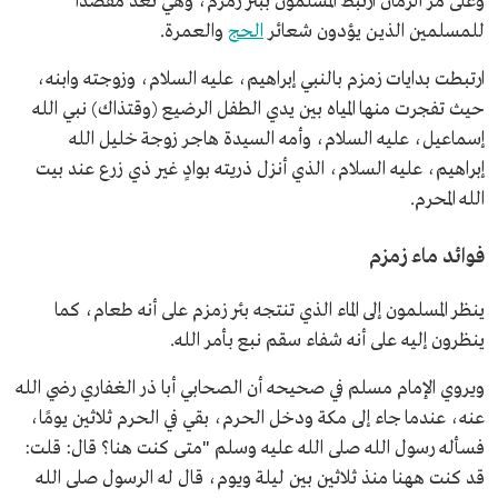
وعلى مر الزمان ارتبط المسلمون ببئر زمزم، وهي تعد مقصدًا
للمسلمين الذين يؤدون شعائر
الحج
والعمرة.
ارتبطت بدايات زمزم بالنبي إبراهيم، عليه السلام، وزوجته وابنه،
حيث تفجرت منها المياه بين يدي الطفل الرضيع (وقتذاك) نبي الله
إسماعيل، عليه السلام، وأمه السيدة هاجر زوجة خليل الله
إبراهيم، عليه السلام، الذي أنزل ذريته بوادٍ غير ذي زرع عند بيت
الله المحرم.
فوائد ماء زمزم
ينظر المسلمون إلى الماء الذي تنتجه بئر زمزم على أنه طعام، كما
ينظرون إليه على أنه شفاء سقم نبع بأمر الله.
ويروي الإمام مسلم في صحيحه أن الصحابي أبا ذر الغفاري رضي الله
عنه، عندما جاء إلى مكة ودخل الحرم، بقي في الحرم ثلاثين يومًا،
فسأله رسول الله صلى الله عليه وسلم "متى كنت هنا؟ قال: قلت:
قد كنت ههنا منذ ثلاثين بين ليلة ويوم، قال له الرسول صلى الله