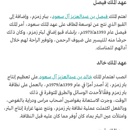
عهد الملك فيصل
اهتم الملك
فيصل بن عبدالعزيز آل سعود
، ببئر زمزم، وإضافة إلى
القبو الذي نتج عن توسعة المطاف على عهد الملك سعود، أمر الملك
فيصل عام 1393هـ/1973م، بإنشاء قبو إضافي لبئر زمزم، وكان ذلك
حرصًا منه للتيسير على ضيوف الرحمن، وتوفير الراحة لهم خلال
أدائهم للمناسك.
عهد الملك خالد
انصب اهتمام الملك
خالد بن عبدالعزيز آل سعود
على تعظيم إنتاج
بئر زمزم، إذ أصدر أمرًا في عام 1399هـ/1979م، بالعمل على نظافة
بئر زمزم وفقًا لأحدث الوسائل والطرق المتوفرة في ذلك
الوقت، وجرت الاستعانة بغواصين أصحاب مراس ودراية بالغوص،
وبالفعل اكتملت عملية نظافة بئر زمزم، ونتج عنها غزارة إنتاج البئر،
وامتلأت عين البئر بماء كان أوفر مما كان عليه قبل النظافة.