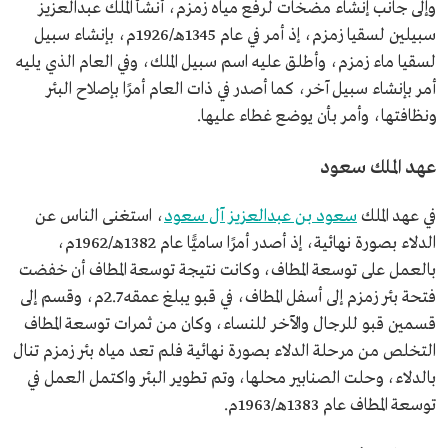
وإلى جانب إنشاء مضخات لرفع مياه زمزم، أنشأ الملك عبدالعزيز
سبيلين لسقيا زمزم، إذ أمر في عام 1345هـ/1926م، بإنشاء سبيل
لسقيا ماء زمزم، وأطلق عليه اسم سبيل الملك، وفي العام الذي يليه
أمر بإنشاء سبيل آخر، كما أصدر في ذات العام أمرًا بإصلاح البئر
ونظافتها، وأمر بأن يوضع غطاء عليها.
عهد الملك سعود
في عهد الملك
سعود بن عبدالعزيز آل سعود
، استغنى الناس عن
الدلاء بصورة نهائية، إذ أصدر أمرًا ساميًّا عام 1382هـ/1962م،
بالعمل على توسعة المطاف، وكانت نتيجة توسعة المطاف أن خفضت
فتحة بئر زمزم إلى أسفل المطاف، في قبو يبلغ عمقه 2.7م، وقسم إلى
قسمين قبو للرجال والآخر للنساء، وكان من ثمرات توسعة المطاف
التخلص من مرحلة الدلاء بصورة نهائية فلم تعد مياه بئر زمزم تنال
بالدلاء، وحلت الصنابير محلها، وتم تطوير البئر واكتمل العمل في
توسعة المطاف عام 1383هـ/1963م.