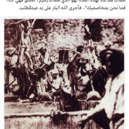
سقاك هذا الماء بهذه الفلاة لهو الذي سقاك زمزم، انطلق فهي لك،
فما نحن بمخاصميك"، فأجرى الله البئر على يد عبدالمطلب.