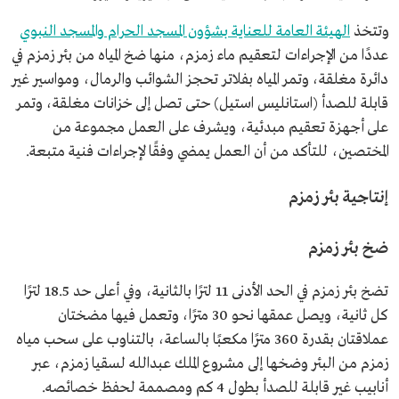
وتتخذ
الهيئة العامة للعناية بشؤون المسجد الحرام والمسجد النبوي
عددًا من الإجراءات لتعقيم ماء زمزم، منها ضخ المياه من بئر زمزم في
دائرة مغلقة، وتمر المياه بفلاتر تحجز الشوائب والرمال، ومواسير غير
قابلة للصدأ (استانليس استيل) حتى تصل إلى خزانات مغلقة، وتمر
على أجهزة تعقيم مبدئية، ويشرف على العمل مجموعة من
المختصين، للتأكد من أن العمل يمضي وفقًا لإجراءات فنية متبعة.
إنتاجية بئر زمزم
ضخ بئر زمزم
تضخ بئر زمزم في الحد الأدنى 11 لترًا بالثانية، وفي أعلى حد 18.5 لترًا
كل ثانية، ويصل عمقها نحو 30 مترًا، وتعمل فيها مضختان
عملاقتان بقدرة 360 مترًا مكعبًا بالساعة، بالتناوب على سحب مياه
زمزم من البئر وضخها إلى مشروع الملك عبدالله لسقيا زمزم، عبر
أنابيب غير قابلة للصدأ بطول 4 كم ومصممة لحفظ خصائصه.