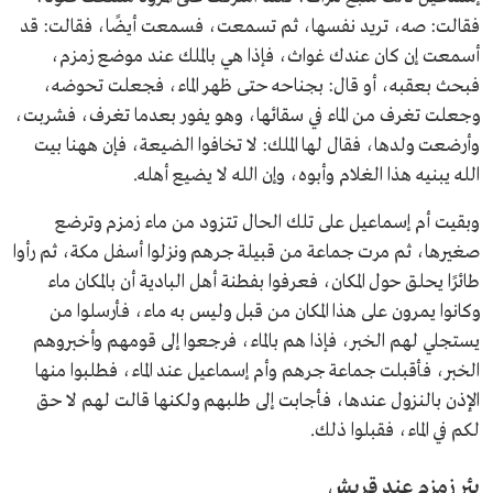
فقالت: صه، تريد نفسها، ثم تسمعت، فسمعت أيضًا، فقالت: قد
أسمعت إن كان عندك غواث، فإذا هي بالملك عند موضع زمزم،
فبحث بعقبه، أو قال: بجناحه حتى ظهر الماء، فجعلت تحوضه،
وجعلت تغرف من الماء في سقائها، وهو يفور بعدما تغرف، فشربت،
وأرضعت ولدها، فقال لها الملك: لا تخافوا الضيعة، فإن ههنا بيت
الله يبنيه هذا الغلام وأبوه، وإن الله لا يضيع أهله.
وبقيت أم إسماعيل على تلك الحال تتزود من ماء زمزم وترضع
صغيرها، ثم مرت جماعة من قبيلة جرهم ونزلوا أسفل مكة، ثم رأوا
طائرًا يحلق حول المكان، فعرفوا بفطنة أهل البادية أن بالمكان ماء
وكانوا يمرون على هذا المكان من قبل وليس به ماء، فأرسلوا من
يستجلي لهم الخبر، فإذا هم بالماء، فرجعوا إلى قومهم وأخبروهم
الخبر، فأقبلت جماعة جرهم وأم إسماعيل عند الماء، فطلبوا منها
الإذن بالنزول عندها، فأجابت إلى طلبهم ولكنها قالت لهم لا حق
لكم في الماء، فقبلوا ذلك.
بئر زمزم عند قريش