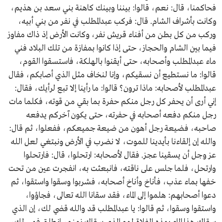
فحاكمنا، قال: نعم، قالوا: بيننا وبينك كاهنة بني سعد بن هذيم،
وكانت بأشراف الشام. قال: فركب عبدالمطلب في نفر من بني أبيه،
وركب من كل بطن من أفناء قريش نفر، وكانت الأرض إذ ذاك مفاوز
فيما بين الشام والحجاز، حتى إذا كانوا بمفازة من تلك البلاد فني
ماء عبدالمطلب وأصحابه، حتى أيقنوا بالهلكة، فاستسقوا القوم،
قالوا: ما نستطيع أن نسقيكم، وإنا لنخاف مثل الذي أصابكم، فقال
عبدالمطلب لأصحابه: ماذا ترون؟ قالوا: ما رأينا إلا تبع لرأيك، فقال:
إني أرى أن يحفر كل رجل منكم حفرة بما بقي من قوته، فكلما مات
رجل منكم دفعه أصحابه في حفرته، حتى يكون آخركم يدفعه
صاحبه، فضيعة رجل أهون من ضيعة جميعكم، ففعلوا، ثم قال:
والله إن إلقاءنا بأيدينا للموت، لا نضرب في الأرض ونبتغي لعل الله
عز وجل أن يسقينا عجز. فقال لأصحابه: ارتحلوا، قال: فارتحلوا
وارتحل، فلما جلس على ناقته، فانبعثت به، انفجرت عين من تحت
خفها بماء عذب، فأناخ وأناخ أصحابه، فشربوا وسقوا واستقوا، ثم
دعوا أصحابهم: هلموا إلى الماء، فقد سقانا الله تعالى، فجاؤوا،
واستقوا وسقوا، ثم قالوا: يا عبدالمطلب قد والله قضي لك، إن الذي