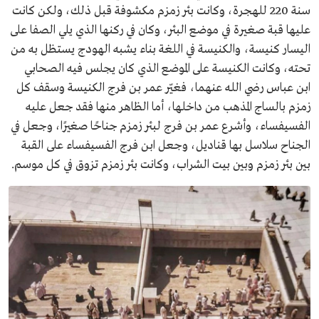
سنة 220 للهجرة، وكانت بئر زمزم مكشوفة قبل ذلك، ولكن كانت
عليها قبة صغيرة في موضع البئر، وكان في ركنها الذي يلي الصفا على
اليسار كنيسة، والكنيسة في اللغة بناء يشبه الهودج يستظل به من
تحته، وكانت الكنيسة على الموضع الذي كان يجلس فيه الصحابي
ابن عباس رضي الله عنهما، فغيّر عمر بن فرج الكنيسة وسقف كل
زمزم بالساج المذهب من داخلها، أما الظاهر منها فقد جعل عليه
الفسيفساء، وأشرع عمر بن فرج لبئر زمزم جناحًا صغيرًا، وجعل في
الجناح سلاسل بها قناديل، وجعل ابن فرج الفسيفساء على القبة
بين بئر زمزم وبين بيت الشراب، وكانت بئر زمزم تزوق في كل موسم.