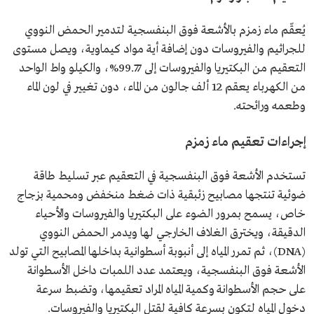
يُعقّم ماء زمزم بالأشعة فوق البنفسجية لتدمير الحمض النووي
للجراثيم والفيروسات دون إضافة أية مواد كيماوية، ويصل مستوى
التعقيم من البكتيريا والفيروسات إلى 99.77%، والكيلو واط الواحد
من الكهرباء يعقم 12 ألف جالون من الماء، دون تغيير في لون الماء
وطعمه ورائحته.
إجراءات تعقيم ماء زمزم
تستخدم الأشعة فوق البنفسجية في التعقيم عبر تسليط طاقة
ضوئية تنتجها مصابيح زئبقية ذات ضغط منخفض ومحمية بزجاج
خاص، يسمح بمرور الضوء على البكتيريا والفيروسات والأحياء
الدقيقة، ويخترق الغلاف الخارجي لها ويدمر الحمض النووي
(DNA)، ثم تمرر المياه إلى أنبوبة أسطوانية بداخلها المصابيح التي تولد
الأشعة فوق البنفسجية، ويعتمد عدد اللمبات داخل الأسطوانة
على حجم الأسطوانة وكمية المياه المراد تعقيمها، وتضبط سرعة
دخول المياه لتكون بسرعة كافية لقتل البكتيريا والفيروسات.