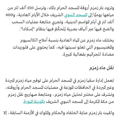
وتزود بئر زمزم أروقة المسجد الحرام بالماء، وترسل 150 ألف لتر من
مياهها يوميًّا إلى
المسجد النبوي
الشريف خلال الأيام العادية، و400
ألف لتر في أيام المواسم الدينية، وتجري متابعة عمليات السحب
والضخ فيها عبر ألياف بصرية يُتَحكّمُ فيها بنظام "إسكادا".
يختلف ماء زمزم عن المياه العادية بنسبة أملاح الكالسيوم
والمغنيسيوم التي تعلو نسبتها فيه، كما يحتوي على فلوريدات
مضادة للجراثيم بفعالية كبيرة.
نقل ماء زمزم
تعمل إدارة سقيا زمزم في المسجد الحرام على توفير مياه زمزم المبردة
وغير المبردة في الحافظات الموزعة في مصليات المسجد الحرام وأروقته،
وتشرف على مختبر تحليل مياه زمزم، ومتابعة صهاريج نقل زمزم
من مكة المكرمة إلى المسجد النبوي الشريف
بالمدينة المنورة
.
ولقيت بئر زمزم عناية الخلفاء والحكام والملوك في الأزمنة السابقة، إلا