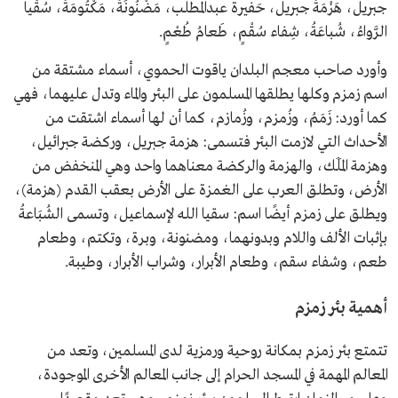
جبريل، هَزْمَةُ جبريل، حَفيرة عبدالمطلب، مَضْنُونَةُ، مَكْتُومَةُ، سُقْيا
الرَّواءُ، شُباعَةُ، شِفاء سُقْمٍ، طَعامُ طُعْمٍ.
وأورد صاحب معجم البلدان ياقوت الحموي، أسماء مشتقة من
اسم زمزم وكلها يطلقها المسلمون على البئر والماء وتدل عليهما، فهي
كما أورد: زَمَمُ، وزُمزم، وزُمازم، كما أن لها أسماء اشتقت من
الأحداث التي لازمت البئر فتسمى: هزمة جبريل، وركضة جبرائيل،
وهزمة المَلَك، والهزمة والركضة معناهما واحد وهي المنخفض من
الأرض، وتطلق العرب على الغمزة على الأرض بعقب القدم (هزمة)،
ويطلق على زمزم أيضًا اسم: سقيا الله لإسماعيل، وتسمى الشُبَاعةُ
بإثبات الألف واللام وبدونهما، ومضنونة، وبرة، وتكتم، وطعام
طعم، وشفاء سقم، وطعام الأبرار، وشراب الأبرار، وطيبة.
أهمية بئر زمزم
تتمتع بئر زمزم بمكانة روحية ورمزية لدى المسلمين، وتعد من
المعالم المهمة في المسجد الحرام إلى جانب المعالم الأخرى الموجودة،