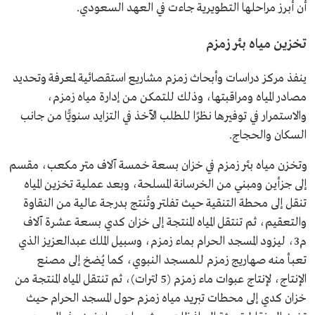
أن أبرز مراحلها التطويرية جاءت في العهد السعودي.
تخزين مياه بئر زمزم
ينفذ مركز دراسات وأبحاث زمزم مشاريع استقصائية لمعرفة وتحديد
مصادر المياه ومراقبتها، وذلك للتمكن من إدارة مياه زمزم،
والاستمرار في توفيرها نظرًا للطلب الآخذ في التزايد سنويًّا من جانب
السكان والحجاج.
وتخزن مياه بئر زمزم في خزان بسعة خمسة آلاف متر مكعب، مقسم
إلى جزأين ومبني من الخرسانة المسلحة، وبعد عملية تخزين المياه
تنقل إلى محطة التنقية حيث تفلتر وتُنتج بدرجة عالية من النقاوة
والتعقيم، ثم تنتقل المياه المنتجة إلى خزان كدي بسعة عشرة آلاف
م3، ليزود المسجد الحرام بماء زمزم، وسبيل الملك عبدالعزيز الذي
تعبأ منه صهاريج زمزم للمسجد النبوي، كما يُضخ إلى مصنع
الإنتاج، لإنتاج عبوات ماء زمزم (5 لترات)، ثم تنتقل المياه المنتجة من
خزان كدي إلى محطات تبريد مياه زمزم حول المسجد الحرام حيث