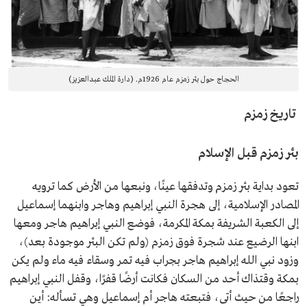
الحجاج حول بئر زمزم عام 1926م. (دارة الملك عبدالعزيز)
تاريخ زمزم
بئر زمزم قبل الإسلام
تعود بداية بئر زمزم وتدفقها عينًا، ونبعها من الأرض كما ترويه
المصادر الإسلامية، إلى هجرة النبي إبراهيم وهاجر وابنهما إسماعيل
إلى الكعبة الشريفة بمكة المكرمة، فوضع النبي إبراهيم هاجر ومعها
ابنها الرضيع عند شجرة فوق زمزم (ولم تكن البئر موجودة بعد)،
وزود نبي الله إبراهيم هاجر بجراب فيه تمر وسقاء فيه ماء ولم يكن
بمكة وقتذاك أحد من السكان فكانت أرضًا قفرًا، وقفل النبي إبراهيم
راجعًا من حيث أتى، فتبعته هاجر أم إسماعيل وهي تسأله: أين