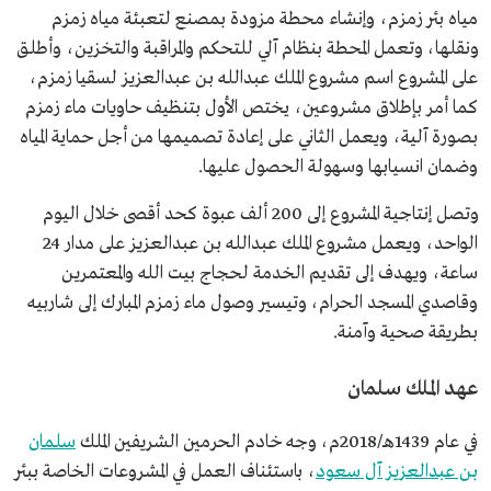
مياه بئر زمزم، وإنشاء محطة مزودة بمصنع لتعبئة مياه زمزم
ونقلها، وتعمل المحطة بنظام آلي للتحكم والمراقبة والتخزين، وأطلق
على المشروع اسم مشروع الملك عبدالله بن عبدالعزيز لسقيا زمزم،
كما أمر بإطلاق مشروعين، يختص الأول بتنظيف حاويات ماء زمزم
بصورة آلية، ويعمل الثاني على إعادة تصميمها من أجل حماية المياه
وضمان انسيابها وسهولة الحصول عليها.
وتصل إنتاجية المشروع إلى 200 ألف عبوة كحد أقصى خلال اليوم
الواحد، ويعمل مشروع الملك عبدالله بن عبدالعزيز على مدار 24
ساعة، ويهدف إلى تقديم الخدمة لحجاج بيت الله والمعتمرين
وقاصدي المسجد الحرام، وتيسير وصول ماء زمزم المبارك إلى شاربيه
بطريقة صحية وآمنة.
عهد الملك سلمان
في عام 1439هـ/2018م، وجه خادم الحرمين الشريفين الملك
سلمان
بن عبدالعزيز آل سعود
، باستئناف العمل في المشروعات الخاصة ببئر