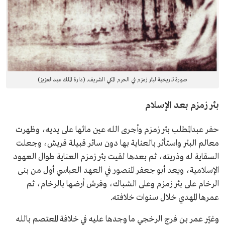
صورة تاريخية لبئر زمزم في الحرم المكي الشريف. (دارة الملك عبدالعزيز)
بئر زمزم بعد الإسلام
حفر عبدالمطلب بئر زمزم وأجرى الله عين مائها على يديه، وظهرت
معالم البئر واستأثر بالعناية بها دون سائر قبيلة قريش، وجعلت
السقاية له وذريته، ثم بعدها لقيت بئر زمزم العناية طوال العهود
الإسلامية، ويعد أبو جعفر المنصور في العهد العباسي أول من بنى
الرخام على بئر زمزم وعلى الشباك، وفرش أرضها بالرخام، ثم
عمرها المهدي خلال سنوات خلافته.
وغيّر عمر بن فرج الرخجي ما وجدها عليه في خلافة المعتصم بالله