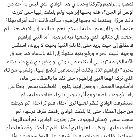
تذهب يا إبراهيم وتتركنا وحدنا في هذا الوادي الذي ليس به أحد من
الإنس أو الجن؟، فلم يجبها إبراهيم ولم يلتفت إليها حتى كررت
ذلك مرارًا، وعندما لم يجبها إبراهيم، سألته قائلة: آلله أمرك بهذا؟
عندها أجابها إبراهيم، عليه السلام: نعم. فقالت: إذن لا يضيعنا، ثم
رجعت إلى مكانها الذي وضعها فيه إبراهيم، أما النبي إبراهيم
فانطلق إلى حيث يريد حتى إذا بلغ الثنية بحيث لا يرونه، استقبل
بوجهه البيت الحرام ورفع يديه مبتهلًا إلى الله بالدعاء كما جاء في
الآية الكريمة "ربنا إني أسكنت من ذريتي بوادٍ غير ذي زرعٍ عند بيتك
المحرم" (إبراهيم:37). وظلت أم إسماعيل ترضع ابنها، وتشرب من الماء
الذي تركه لهما النبي إبراهيم، حتى نفد ما بالسقاء من ماء،
فأصابهما العطش، وجعل ابنها يتلوى، فانطلقت تسعى بحثًا عن
الماء، فوجدت الصفا وهو أقرب جبل يليها، فقامت عليه، ثم
استشرفت الوادي تنظر لعلها ترى أحدًا، فلم تر أحدًا، ثم هبطت
من جبل الصفا، حتى إذا بلغت الوادي رفعت طرف درعها، ثم
سعت سعي الإنسان المجهود، حتى جاوزت الوادي، ثم أتت المروة،
فقامت عليها، ونظرت لعلها ترى أحدًا، فلم تر أحدًا، وقد فعلت أم
إسماعيل ذلك سبع مرات، فلما أشرفت على المروة سمعت صوتًا،