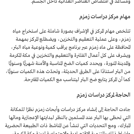
ومساعد في امتصاص العناصر الغذائية داخل الجسم.
مهام مركز دراسات زمزم
تتلخص مهام المركز في الإشراف بصورة شاملة على استخراج مياه
زمزم، وعلى عملية التعقيم والتخزين، ويضطلع المركز بمهمة
المحافظة على ماء زمزم عبر برنامج يراقب كمية ونوعية مياه البئر،
ويشرف على كل أعمال الفلترة والتعقيم والتخزين في مكة المكرمة
والمدينة المنورة، ويحدد كميات الضخ المناسبة والآمنة شهريًّا وسنويًّا
من البئر استنادًا على الطرق الحديثة، وتحدّث هذه الكميات سنويًّا،
كما أن المركز يتابع ضخ البئر ليتناسب مع الكميات المقترحة.
الحاجة لمركز دراسات زمزم
جاءت الحاجة إلى إنشاء مركز دراسات وأبحاث زمزم نظرًا للمكانة
التي تحظى بها البئر عند المسلمين بالنظر لبدايتها الإعجازية ومائها
المبارك، ومع التحديات التي تنشأ عن المناشط ذات الطبيعة الحضرية
وارتباط ذلك بالتنمية الاقتصادية والاجتماعية لمدينة مكة المكرمة،