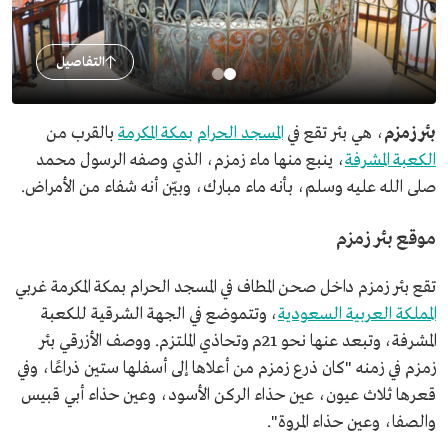
التفاصيل
بئر زمزم
، هي بئر تقع في
المسجد الحرام
بمكة المكرمة
بالقرب من
الكعبة المشرفة
، ينبع منها ماء زمزم، الذي وصفه الرسول محمد
صلى الله عليه وسلم، بأنه ماء مبارك، وبيّن أنه شفاء من الأمراض.
موقع بئر زمزم
تقع بئر زمزم داخل صحن المطاف في المسجد الحرام بمكة المكرمة غربي
المملكة العربية السعودية
، وتتموضع في الجهة الشرقية للكعبة
المشرفة، وتبعد عنها نحو 21م وتحاذي الملتزم. ووصف الأزرقي بئر
زمزم في زمنه "كان ذرع زمزم من أعلاها إلى أسفلها ستين ذراعًا، وفي
قعرها ثلاث عيون، عين حذاء الركن الأسود، وعين حذاء أبي قبيس
والصفا، وعين حذاء المروة".