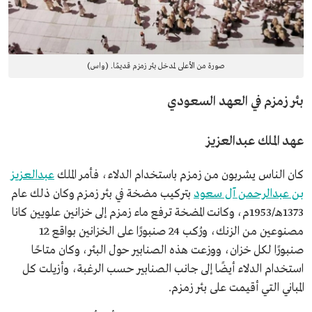
صورة من الأعلى لمدخل بئر زمزم قديمًا. (واس)
بئر زمزم في العهد السعودي
عهد الملك عبدالعزيز
كان الناس يشربون من زمزم باستخدام الدلاء، فأمر الملك
عبدالعزيز
بن عبدالرحمن آل سعود
بتركيب مضخة في بئر زمزم وكان ذلك عام
1373هـ/1953م، وكانت المضخة ترفع ماء زمزم إلى خزانين علويين كانا
مصنوعين من الزنك، ورُكب 24 صنبورًا على الخزانين بواقع 12
صنبورًا لكل خزان، ووزعت هذه الصنابير حول البئر، وكان متاحًا
استخدام الدلاء أيضًا إلى جانب الصنابير حسب الرغبة، وأزيلت كل
المباني التي أقيمت على بئر زمزم.