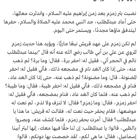
نضبت بئر زمزم بعد زمن إبراهيم عليه السلام، واندثرت معالمها،
حتى أعاد عبدالمطلب، جد النبي محمد عليه الصلاة والسلام، حفرها
ليتدفق ماؤها مجددًا، ويستمر حتى اليوم.
لم تكن زمزم على عهد قريش نبعًا جاريًّا، ويؤيد هذا حديث زمزم
المروي عن علي بن أبي طالب رضي الله عنه أنه قال "بينما عبدالمطلب
نائم في الحجر أتي، فقيل له: احفر برة، فقال: وما برة؟ ثم ذهب
عنه، حتى إذا كان الغد نام في مضجعه ذلك، فأتي فقيل له: احفر
المضنونة، قال: وما مضنونة؟ ثم ذهب عنه، حتى إذا كان الغد عاد،
فنام في مضجعه ذلك، فأتي فقيل له: احفر طيبة، فقال: وما طيبة؟
ثم ذهب عنه، فلما كان الغد عاد، فنام بمضجعه، فأتي فقيل له:
احفر زمزم، فقال: وما زمزم؟ فقال: لا تنزف ولا تذم، ثم نعت له
موضعها، فقام يحفر حيث نعت له، فقالت له قريش: ما هذا يا
عبدالمطلب؟ فقال: أمرت بحفر زمزم، فلما كشف عنه، وبصروا
بالظبي، قالوا: يا عبدالمطلب: إن لنا حقًّا فيها معك، إنها لبئر أبينا
إسماعيل، فقال: ما هي لكم، لقد خصصت بها دونكم، قالوا: