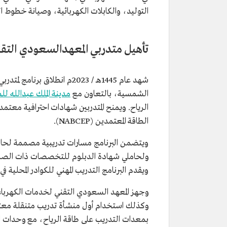
التوليد، والكابلات الكهربائية، وصيانة خطوط ال
تأهيل متدربي المعهدالسعودي التق
شهد عام 1445هـ / 2023م انطلاق برنامج لمتدربي المعهد السعودي التقني لخدمات الكهرباء في مجال
الشمسية، بالتعاون مع
مدينة الملك عبدالله للط
الطاقة المعتمدين (NABCEP).
ويتضمن البرنامج مسارات تدريبية مصممة لحا
ولحاملي شهادة الدبلوم للتخصصات ذات الصلة ب
ويقدم البرنامج التدريب المهني للكوادر المحلي
وجهز المعهد السعودي التقني لخدمات الكهرباء
وكذلك استخدام أول منشأة تدريب متنقلة معتمدة 
بمعدات التدريب على طاقة الرياح، مع وحدات ا