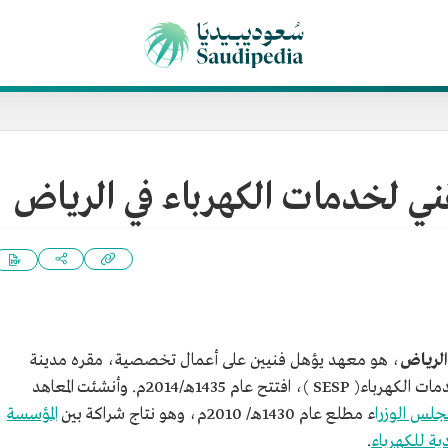
ني لخدمات الكهرباء في الرياض
الرياض
، هو معهد يؤهل فنيين على أعمال تخصصية، مقره مدينة
، أحد فروع المعهد السعودي التقني لخدمات الكهرباء( SESP )، افتتح عام 1435هـ/2014م. وأنشئت المعاهد
لس الوزرا
ء مطلع عام 1430هـ/ 2010م، وهو نتاج شراكة بين
المؤسسة
ة للكهرباء
.