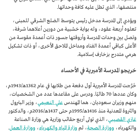
منتصفها، الذي تطل عليه كافة وحداتها.
ويؤدي إلى المدرسة مدخل رئيس يتوسط الضلع الشرقي للمبنى،
تعلوه أربعة عقود، وله بوابة خشبية من دورين أعلاهما شرفة،
وتصل بين وحدات المدرسة وأروقتها جسور ذات أعمدة مقوسة من
الأعلى كباقي أعمدة الفناء ومداخل الملاحق الأخرى، أو ذات تشكيل
هرمي متدرج بزخارف إسلامية.
خريجو المدرسة الأميرية في الأحساء
خَرَّجت المدرسة الأميرية أول دفعة من طلابها في عام 1362هـ/1943م،
وكان عددها 70 طالبًا. ودرس على مقاعدها عدد من الشخصيات،
منهم وزيران سعوديان، هما المهندس
علي النعيمي
، وزير البترول
والثروة المعدنية منذ 1416هـ/1995م حتى 1437هـ/2016م، والدكتور
غازي القصيبي
، الذي تولى أربع حقائب وزارية هي وزارة الصناعة
والكهرباء،
ووزارة الصحة
، ثم
وزارة المياه والكهرباء
،
ووزارة العمل
.