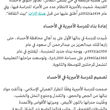
على هضبة مرتفعة في حي يسمى النعاثل، تجاور أسواق الأحساء
القديمة. سُميت بالأميرية لانتظام عدد من الأمراء للدراسة فيها، وفي
عام 1434هـ/2012م أُطلق عليها من قبل
هيئة التراث
"بيت الثقافة".
إعادة بناء المدرسة الأميرية في الأحساء
شُيدت المدرسة في بنائها الأول على يد أهالي محافظة الأحساء، حتى
زارها الملك عبدالعزيز بن عبدالرحمن آل سعود في عام
1350هـ/1931م، ووجه ببناء جديد للمدرسة، ليُفتتح في عام
1360هـ/1940م على مساحة 1,200م2، وتوسعت مراحلها التعليمية
لتشمل المرحلتين المتوسطة والثانوية.
تصميم المدرسة الأميرية في الأحساء
صممت المدرسة الأميرية وفقًا للطراز العمراني الإسلامي، وتألفت مواد
بنائها من الجص والحصى، والكندل وجذوع النخل والخشب،
وطُليت جدرانها باللون الأبيض، وميزتها الأقواس والأعمدة
والشرفات المفتوحة، إلى جانب فنائها الواسع ذي الشكل المربع في