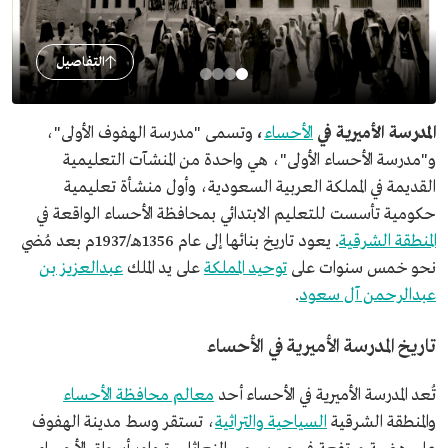
التفاصيل
المدرسة الأميرية في
الأحساء
،
وتسمى "مدرسة الهفوف الأولى"،
و"مدرسة الأحساء الأولى"،
هي واحدة من المنشآت التعليمية
القديمة في المملكة العربية السعودية، وأول منشأة تعليمية
حكومية تأسست للتعليم الابتدائي بمحافظة الأحساء الواقعة في
المنطقة الشرقية
. يعود تاريخ بنائها إلى عام 1356هـ/1937م بعد مُضي
نحو خمس سنوات على
توحيد المملكة
على يد الملك
عبدالعزيز بن
عبدالرحمن آل سعود
.
تاريخ المدرسة الأميرية في الأحساء
تُعد المدرسة الأميرية في الأحساء أحد
معالم محافظة الأحساء
والمنطقة الشرقية
السياحية والتراثية
، تستقر وسط مدينة الهفوف