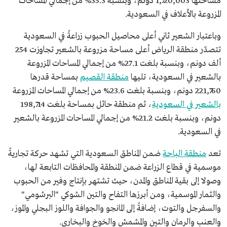
مساحتها 1,720,003 دونم، وبنسبة 35.3% من إجمالي المساحات
المزروعة بالأعلاف في السعودية.
وباعتبار الشعير ثاني أعلى محاصيل الحبوب زراعةً في السعودية
تتصدّر منطقة الرياض أعلى مساحة مزروعة بالشعير تجاوزت 254
ألف دونم، وبنسبة بلغت 27.1% من إجمالي المساحات المزروعة
بالشعير في السعودية، تليها
منطقة القصيم
بمساحة قدرها
221,760 دونم، وبنسبة بلغت 23.6% من إجمالي المساحات المزروعة
بالشعير في السعودية
، ثم منطقة حائل بمساحة بلغت 198,714
دونم، وبنسبة بلغت 21.2% من إجمالي المساحات المزروعة بالشعير
في السعودية.
تعد
منطقة الباحة
ضمن المناطق السعودية التي تشهد حركة تجاريةً
موسمية في قطاع الزراعة ضمن المنطقة والمحافظات التابعة لها،
وصولا إلى بقية المناطق والمدن، حيث تشتهر بإنتاج وفير من الحبوب
والثمار الموسمية، ومن أبرزها التفاح والتين الشوكي "البرشومي"
والسفرجل والتوت، إضافةً إلى المانجو والجوافة واللوز البجلي والموز،
والعنب والرمان والتين والمشمش والخوخ والبخارى.