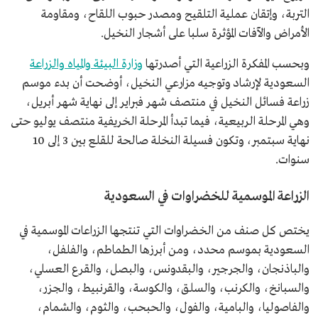
التربة، وإتقان عملية التلقيح ومصدر حبوب اللقاح، ومقاومة
الأمراض والآفات المؤثرة سلبا على أشجار النخيل.
وبحسب المفكرة الزراعية التي أصدرتها
وزارة البيئة والمياه والزراعة
السعودية لإرشاد وتوجيه مزارعي النخيل، أوضحت أن بدء موسم
زراعة فسائل النخيل في منتصف شهر فبراير إلى نهاية شهر أبريل،
وهي المرحلة الربيعية، فيما تبدأ المرحلة الخريفية منتصف يوليو حتى
نهاية سبتمبر، وتكون فسيلة النخلة صالحة للقلع بين 3 إلى 10
سنوات.
الزراعة الموسمية للخضراوات في السعودية
يختص كل صنف من الخضراوات التي تنتجها الزراعات الموسمية في
السعودية بموسم محدد، ومن أبرزها الطماطم، والفلفل،
والباذنجان، والجرجير، والبقدونس، والبصل، والقرع العسلي،
والسبانخ، والكرنب، والسلق، والكوسة، والقرنبيط، والجزر،
والفاصوليا، والبامية، والفول، والحبحب، والثوم، والشمام،