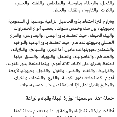
والفجل، والرجلة، والملوخية، والبطاطس، واللفت، والخس،
والكراث، والقاوون، والقثاء، والخيار.
وتتراوح فترة احتفاظ بذور المحاصيل الزراعية الموسمية في السعودية
بحيويتها، بين سنة وخمس سنوات، بحسب أنواع الخضراوات
والبيئة المحيطة، حيث تحتفظ بذور البصل، والبقدونس، والقرع
العسلي بحيويتها لمدة عام، فيما تحتفظ بذور البامية والملوخية
والشمندر بحيويتها لمدة عامين. أما الجزر، والسبانخ، والبازيلاء،
والطماطم، والفاصولياء، والفلفل، واللوبياء، والسلق، فإنها
تحتفظ بقدرتها على الإنبات ثلاثة أعوام، بينما تحتفظ بذور الملفوف،
والقرنبيط، واللفت، والخس، والفول، والفجل، بحيويتها لأربعة
أعوام، كما تحافظ بذور الكوسة، والقرع، والشمام، والخيار،
والبطيخ بقدرتها على الإنبات لمدة تصل حتى خمس سنوات.
حملة "هذا موسمها" لوزارة البيئة والمياه والزراعة
​أطلقت وزارة البيئة والمياه والزراعة في يوليو 2021 م حملة "هذا