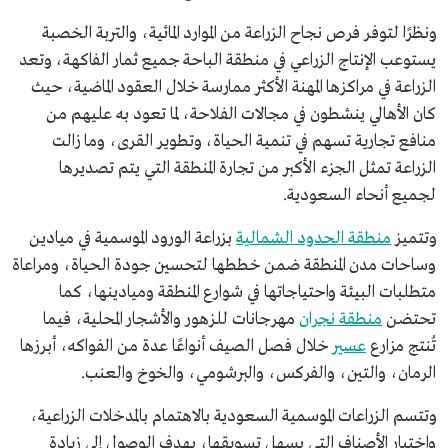
ونظرًا لتوفر فرص نجاح الزراعة من الموارد المائية، والتربة الخصبة
يستوعب الإنتاج الزراعي في منطقة الباحة جميع ثمار الفاكهة، وتعد
الزراعة في مراكزها المهنة الأكثر ممارسة خلال العقود الماضية، حيث
كان الأهالي ينشطون في مجالات الفلاحة، لما تعود به عليهم من
منافع تجارية تسهم في تنمية الحياة، وتطوير القرى، وما زالت
الزراعة تمثل الجزء الأكبر من تجارة المنطقة التي يتم تصديرها
لجميع أنحاء السعودية.
وتتميز
منطقة الحدود الشمالية
بزراعة الورود الموسمية في ميادين
وساحات مدن المنطقة ضمن خططها لتحسين جودة الحياة، ومراعاة
متطلبات البيئة واحتياجاتها في شوارع المنطقة وميادينها، كما
تحتضن
منطقة نجران
مهرجانات للزهور والأشجار المحلية، فيما
تُنتج مزارع
عسير
خلال فصل الصيف أنواعًا عدة من الفواكه، أبرزها
الرمان، والتين، والفركس، والبرشومي، والخوخ والعنب.
وتتسم الزراعات الموسمية السعودية بالاهتمام بالمدخلات الزراعية،
واختيار الأصناف التي يسهل تسويقها، بهدف الوصول إلى زيادة