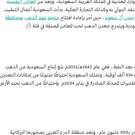
وارد المعدنية في المملكة العربية السعودية، ويعد من
المعادن النفيسة
النقد الدولي به وكذلك التجارة العالمية. بدأت السعودية أعمال التنقيب
لرحمن آل سعود
، حين أمر بإعادة افتتاح
منجم مهد الذهب
ب
محافظة
ية.ويندرج معدن الذهب تحت المعادن المصنفة في فئة (أ).
يعد الذهب ثاني مورد طبيعي جرى التنقيب عنه بعد النفط، ففي عام 1443هـ/2021م بلغ إنتاج السعودية من الذهب
حسب بيانات شركة التعدين العربية السعودية 434 ألف أوقية، وتملك السعودية احتياطًا متنوعًا من إمكانات التعدي
تصل قيمتها إلى نحو 2.5 تريليون دولار، وفق التقديرات المحدثة الصادرة في يناير 2024م واحتياطًا من الذهب تحت الأ
تكون معدن الذهب في السعودية خلال فترة تقدر بـ300 مليون عام، وتعد منطقة الدرع العربي بصخورها البركانية