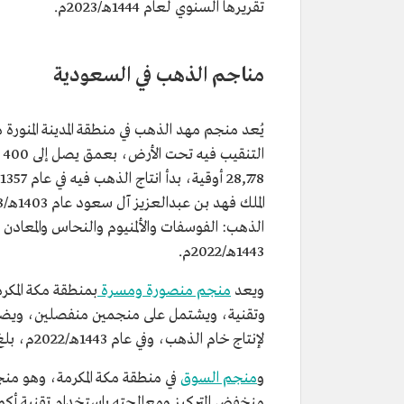
تقريرها السنوي لعام 1444هـ/2023م.
مناجم الذهب في السعودية
يُعد منجم مهد الذهب في منطقة المدينة المنورة من
1443هـ/2022م.
ويعد
منجم منصورة ومسرة
بمنطقة مكة المكر
وتقنية، ويشتمل على منجمين منفصلين، ويضم مص
لإنتاج خام الذهب، وفي عام 1443هـ/2022م، بلغ إنتاج المنجم خلال عمليات الإنتاج الأولي نحو 11,982 أوقية ذهب.
و
منجم السوق