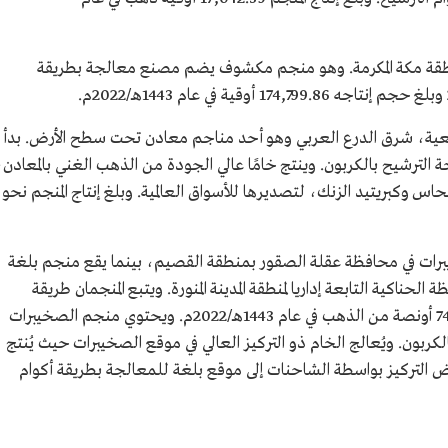
نطقة مكة المكرمة. وهو منجم مكشوف يضم مصنع معالجة بطريقة
عية، شرق الدرع العربي وهو أحد مناجم معادن تحت سطح الأرض. بدأ
ل تقنية معالجة الترشيح بالكربون. وينتج خامًا عالي الجودة من الذهب الغني بالمعادن،
س وكبريتيد الزنك، لتصديرها للأسواق العالمية. وبلغ إنتاج المنجم نحو
رات في محافظة عقلة الصقور بمنطقة القصيم، بينما يقع منجم بلغة
فظة الحناكية التابعة إداريا لمنطقة المدينة المنورة. ويتبع المنجمان طريقة
تعدين المناجم المكشوفة. وبلغ إنتاجهما 74,372.25 أونصة من الذهب في عام 1443هـ/2022م. ويحتوي منجم الصخيبرات
بون. ويُعالج الخام ذو التركيز العالي في موقع الصخيبرات حيث يُنتج
ض التركيز بواسطة الشاحنات إلى موقع بلغة للمعالجة بطريقة أكوام