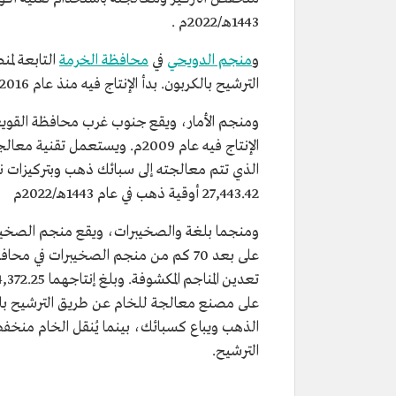
1443هـ/2022م .
و
منجم الدويحي
في
محافظة الخرمة
التابعة لم
الترشيح بالكربون. بدأ الإنتاج فيه منذ عام 2016 وبلغ حجم إنتاجه 174,799.86 أوقية في عام 1443هـ/2022م.
ومنجم الأمار، ويقع جنوب غرب محافظة القوي
الإنتاج فيه عام 2009م. ويستعم
الذي تتم معالجته إلى سبائك ذهب وبتركيزات نحا
27,443.42 أوقية ذهب في عام 1443هـ/2022م
ومنجما بلغة والصخيبرات، ويقع منجم الصخيب
على بعد 70 كم من منجم الصخيبرات في محا
على مصنع معالجة للخام عن طريق الترشيح بالكر
الذهب ويباع كسبائك، بينما يُنقل الخام منخف
الترشيح.