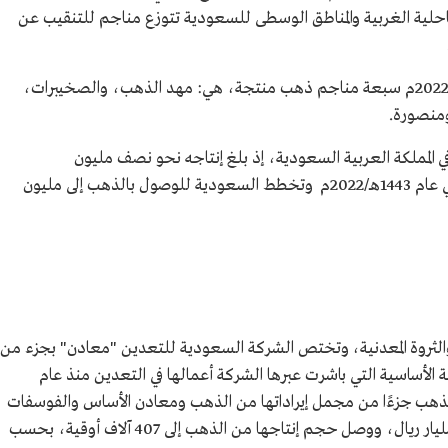
ساحلية الغربية والمناطق الوسطى للسعودية تتوزع مناجم للتنقيب عن
ويوجد في السعودية وفق إحصائية عام 1443هـ/2022م سبعة مناجم ذهب منتجة، هي: مهد الذهب، والصخيبرات،
ومنصورة.
نموًّا كبيرًا في المملكة العربية السعودية، إذ بلغ إنتاجه نحو نصف مليون
أوقية، وذلك مقارنة مع نحو 335,207 أوقية، في عام 1443هـ/2022م وتخطط السعودية للوصول بالذهب إلى مليون
 والثروة المعدنية، وتختص الشركة السعودية للتعدين "معادن" بجزء من
الأساسية التي باشرت عبرها الشركة أعمالها في التعدين منذ عام
ن" من الذهب جزءًا من مجمل إيراداتها من الذهب ومعادن الأساس والفوسفات
والمعادن الصناعية، وبلغت أرباح الشركة 1.58 مليار ريال، ووصل حجم إنتاجها من الذهب إلى 407 آلاف أوقية، بحسب