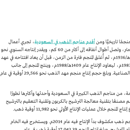
جمًا تاريخيًّا ومن
أقدم مناجم الذهب في السعودية
،
تجري أعمال
التنقيب فيه تحت الأرض، بعمق يصل إلى 400 متر، وتصل أطوال أنفاقه إلى أكثر من 60 كم، ويقدر إنتاجه السنوي نحو
28,778 أوقية، بدأ انتاج الذهب فيه في عام 1357هـ/1936م، ثم أُغلق المنجم فترة من الزمن، قبل أن يعاد افتتاحه في عهد
الملك فهد بن عبدالعزيز آل سعود عام 1403هـ/1983م، ليعاود الإنتاج عام 1409هـ/1988م، وينتج المنجم إلى جانب
الذهب: الفوسفات والألمنيوم والنحاس والمعادن الصناعية. وبلغ حجم إنتاج منجم مهد الذهب نحو 29,566 أوقية في عام
مة، من مناجم الذهب الكبيرة في السعودية وأحدثها وأكثرها تطورًا
نعًا بتقنية معالجة الترشيح بالكربون وتقنية التعقيم بالترشيح
في منطقة مكة المكرمة، وهو منجم ذهب مكشوف بدأ الإنتاج فيه عام 2014م. ويستخرج فيه الخام
منخفض التركيز ومعالجته باستخدام تقنية أكوام الترشيح. وبلغ إنتاج المنجم 17,042.39 أوقية ذهب في عام