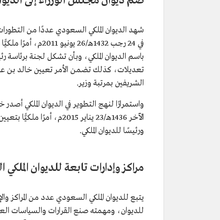
ضم ديوان مجلس الوزراء إلى الديوا
شهد الديوان الملكي السعودي عددًا من التطورا
في 24 رجب 1432هـ/26 
باسم الديوان الملكي، وبأن تشكل لجنة برئاسة رئ
تعديلات، كذلك تضمن الأمر تعيين خالد بن عبدالع
الشريفين بمرتبة وزير.
واستمرارًا لنهج التطوير في الديوان الملكي أصدر
الآخر 1436هـ/23 يناير 2015م، أمرًا ملكيًّا بتعيين صاحب السمو الملكي
ورئيسًا للديوان الملكي.
مراكز وإدارات تابعة للديوان الملكي
يتبع للديوان الملكي السعودي عدد من المراكز وال
للديوان، ومهمته صنع القرارات والسياسات العا