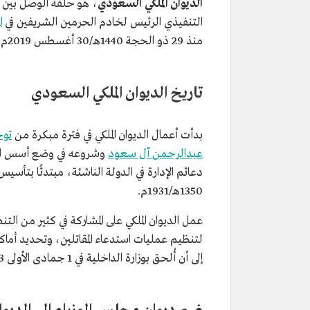
الديوان الملكي السعودي
، هو حلقة الوصل بين م
التنفيذي الرئيس لخادم الحرمين الشريفين في
ا
منذ 29 ذو الحجة 1440هـ/30 أغسطس 2019م،وهو المسؤول الأول عنه.
تاريخ الديوان الملكي السعودي
بدأت أعمال الديوان الملكي في فترة مبكرة من
توح
عبدالرحمن آل سعود
وشروعه في وضع أسس الد
دعائم الإدارة في الدولة الناشئة، مبتدئًا بتأسي
1350هـ/1931م.
عمل الديوان الملكي على المشاركة في كثير من
لتنظيم عمليات استدعاء المقاتلين، وتحديد أماك
إلى أن أُلحق بوزارة الداخلية في 1 جمادى الأولى 1383هـ/18 سبتمبر 1963م.