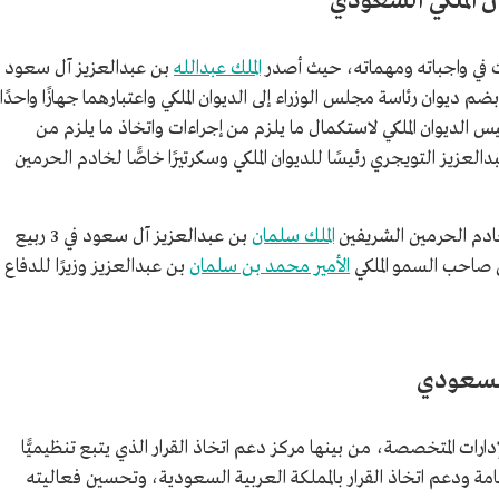
ن الملكي السعودي
ت في واجباته ومهماته، حيث أصدر
الملك عبدالله
بن عبدالعزيز آل سعود
يونيو 2011م، أمرًا ملكيًّا بضم ديوان رئاسة مجلس الوزراء إلى الديوان الملكي واعتبارهما جهازًا واحدًا
يس الديوان الملكي لاستكمال ما يلزم من إجراءات واتخاذ ما يلزم من
زيز التويجري رئيسًا للديوان الملكي وسكرتيرًا خاصًّا لخادم الحرمين
 خادم الحرمين الشريفين
الملك سلمان
بن عبدالعزيز آل سعود في 3 ربيع
الأمير محمد بن سلمان
بن عبدالعزيز وزيرًا للدفاع
 السعودي
إدارات المتخصصة، من بينها مركز دعم اتخاذ القرار الذي يتبع تنظيميًّا
مة ودعم اتخاذ القرار بالمملكة العربية السعودية، وتحسين فعاليته