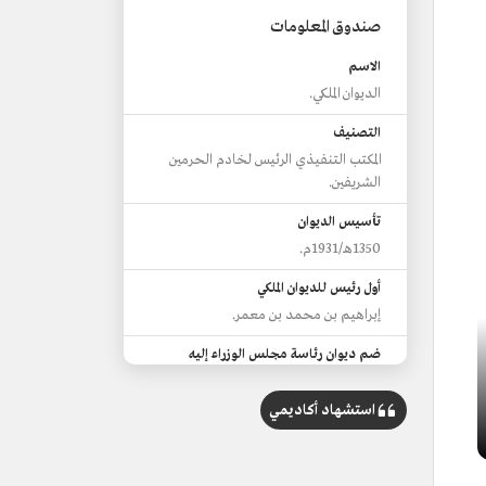
صندوق المعلومات
الاسم
الديوان الملكي.
التصنيف
المكتب التنفيذي الرئيس لخادم الحرمين
الشريفين.
تأسيس الديوان
1350هـ/1931م.
أول رئيس للديوان الملكي
إبراهيم بن محمد بن معمر.
ضم ديوان رئاسة مجلس الوزراء إليه
1432هـ/2011م.
استشهاد أكاديمي
الرئيس الحالي
فهد بن محمد بن صالح العيسى.