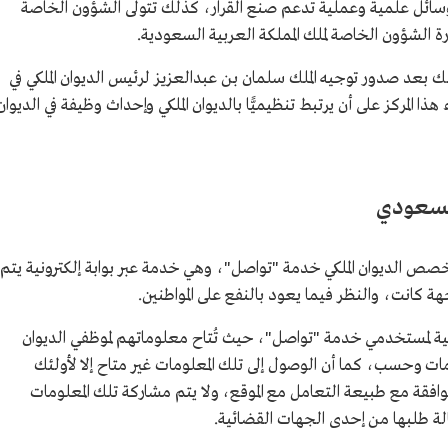
وسائل علمية وعملية تدعم صنع القرار، كذلك تتولى الشؤون الخاصة
الشؤون الخاصة لملك المملكة العربية السعودية.
لك بعد صدور توجيه الملك سلمان بن عبدالعزيز لرئيس الديوان الملكي في
 2017م، باعتماد إنشاء هذا المركز على أن يرتبط تنظيميًّا بالديوان الملكي وإحداث وظيفة في الديوان
السعودي
جمادى الآخرة 1435هـ/29 أبريل 2014م، خصص الديوان الملكي خدمة "تواصل"، وهي خدمة عبر بوابة إلكترونية يتم
 كانت، والنظر فيما يعود بالنفع على المواطنين.
ة لمستخدمي خدمة "تواصل"، حيث تُتاح معلوماتهم لموظفي الديوان
ات وحسب، كما أن الوصول إلى تلك المعلومات غير متاح إلا لأولئك
توافقة مع طبيعة التعامل مع الموقع، ولا يتم مشاركة تلك المعلومات
حالة طلبها من إحدى الجهات القضائية.