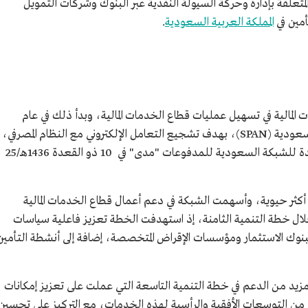
متعلقة بإدارة وحركة السيولة النقدية عبر البنوك وشركات التمويل
أمين في
المملكة العربية السعودية
.
 المالية في تسهيل عمليات قطاع الخدمات المالية، وبدأ ذلك في عام
1410هـ/1990م حين أُنشئت شبكة المدفوعات السعودية (SPAN)، بهدف تشجيع التعامل الإلكتروني مع النظام المصرفي،
وتطورت الشبكة لاحقا مع تدشين الهوية الجديدة للشبكة السعودية للمدفوعات "مدى" في 10 ذو القعدة 1436هـ/25
نت أكثر حيوية، وأسهمت الشبكة في دعم أعمال قطاع الخدمات المالية
لال خطة التنمية الثامنة، إذ استهدفت الخطة تعزيز فاعلية سياسات
 لبنوك الاستثمار ومؤسسات الإقراض المتخصصة، إضافة إلى أنشطة التأمين
زيد من الدعم في خطة التنمية التاسعة التي عملت على تعزيز إمكانات
 من التوسعات الأفقية والرأسية لهذه الخدمات، مع التركيز على تحسين