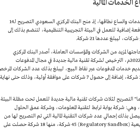
 الخدمات المالية
ارتفع عدد الشركات التي صرح لها مع تطور الخدمات واتساع نطاقها، إذ منح البنك المركزي السعودي التصريح لـ14
عة إضافية للعمل في البيئة التجريبية التنظيمية، لتنضم بذلك إلى
ت، ليبلغ عددها 21 شركة.
حاجتها لمزيد من الشركات والمؤسسات العاملة، أصدر البنك المركزي
السعودي، في 28 ربيع الآخر 1444هـ/22 نوفمبر 2022م، الترخيص لشركة تقنية مالية جديدة في مجال المدفوعات
تقديم خدمات المدفوعات عبر نقاط البيع، ليبلغ بذلك عدد الشركات المرخ
لها من قِبل البنك لتقديم خدمات المدفوعات 25 شركة، إضافة إلى حصول 7 شركات على موافقة أولية، وذلك حتى نهاية
ي "ساما" التصريح لثلاث شركات تقنية مالية جديدة للعمل تحت مظلة البيئة
ة، وهي: شركة بوابة ترابط لتقنية المعلومات، وشركة عمق الحلول
ليصل بذلك إجمالي عدد شركات التقنية المالية التي تم التصريح لها من
قِبل البنك المركزي ضمن البيئة التجريبية التشريعية (Regulatory Sandbox) 45 شركة، منها 18 شركة حصلت على