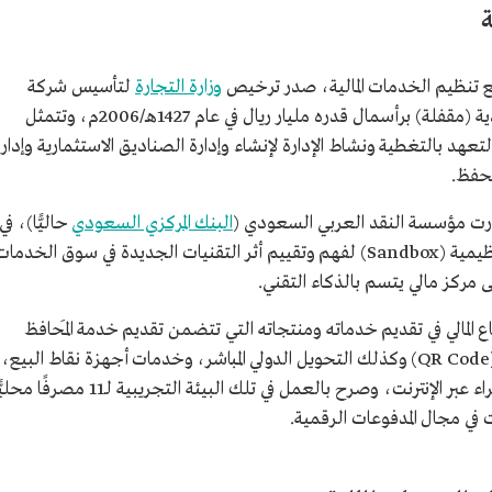
ة
 مع تنظيم الخدمات المالية، صدر ترخيص
وزارة التجارة
لتأسيس شركة
"فالكم" للخدمات المالية شركة مساهمة سعودية (مقفلة) برأسمال قدره مليار ريال في عام 1427هـ/2006م، وتتمثل
هد بالتغطية ونشاط الإدارة لإنشاء وإدارة الصناديق الاستثمارية وإدار
لحفظ.
بادرت مؤسسة النقد العربي السعودي (
البنك المركزي السعودي
حاليًّا)، في
عام 1440هـ/2019م إلى تصميم بيئة تجريبية تنظيمية (Sandbox) لفهم وتقييم أثر التقنيات الجديدة في سوق الخدما
ى مركز مالي يتسم بالذكاء التقني.
 المالي في تقديم خدماته ومنتجاته التي تتضمن تقديم خدمة المَحافظ
الإلكترونية والتحويل بينها والشراء عبر خاصية (QR Code) وكذلك التحويل الدولي المباشر، وخدمات أجهزة نقاط البيع،
وفواتير سداد وحساب سداد ومدى أونلاين للشراء عبر الإنترنت، وصرح بالعمل في تلك البيئة التجريبية لـ11 مصرفًا