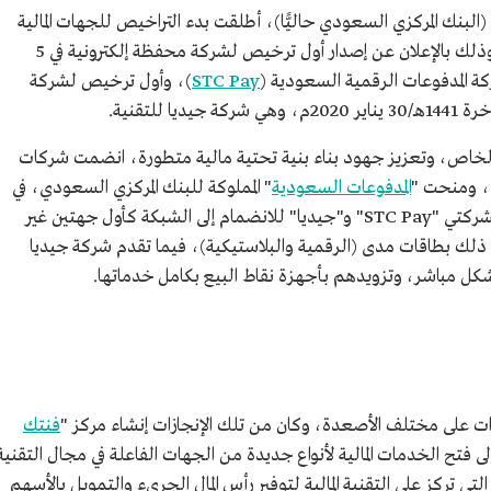
بنك المركزي السعودي حاليًّا)، أطلقت بدء التراخيص للجهات المالية
الفاعلة غير المصرفية (شركات التقنيات المالية)، وذلك بالإعلان عن إصدار أول ترخيص لشركة محفظة إلكترونية في 5
STC Pay
)، وأول ترخيص لشركة
 الخاص، وتعزيز جهود بناء بنية تحتية مالية متطورة، انضمت شركات
ى"، ومنحت "
المدفوعات السعودية
" المملوكة للبنك المركزي السعودي، في
رمضان 1442هـ/أبريل 2021م، تصريحها الفني لشركتي "STC Pay" و"جيديا" للانضمام إلى الشبكة كأول جهتين غير
صدر شركة "STC Pay" بموجب ذلك بطاقات مدى (الرقمية والبلاستيكية)، فيما تقدم شركة جيديا
شكل مباشر، وتزويدهم بأجهزة نقاط البيع بكامل خدماتها.
ازات على مختلف الأصعدة، وكان من تلك الإنجازات إنشاء مركز "
فنتك
20م الذي يهدف إلى فتح الخدمات المالية لأنواع جديدة من الجهات الفاعلة في مجال التقنية
التي تركز على التقنية المالية لتوفير رأس المال الجريء والتمويل بالأسهم