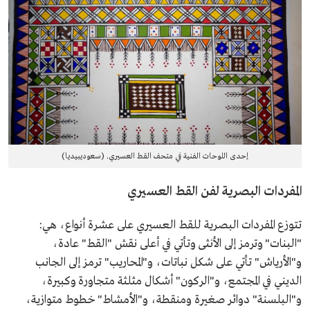
إحدى اللوحات الفنية في متحف القط العسيري. (سعوديبيديا)
المفردات البصرية لفن القط العسيري
تتوزع المفردات البصرية للقط العسيري على عشرة أنواع، هي:
"البنات" وترمز إلى الأنثى وتأتي في أعلى نقش "القط" عادة،
و"الأرياش" تأتي على شكل نباتات، و"المحاريب" ترمز إلى الجانب
الديني في المجتمع، و"الركون" أشكال مثلثة متجاورة وكبيرة،
و"البلسنة" دوائر صغيرة ومنقطة، و"الأمشاط" خطوط متوازية،