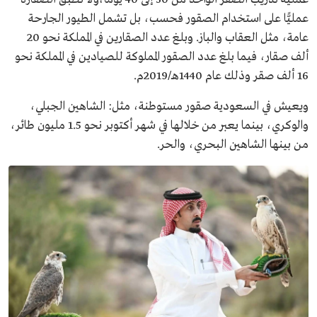
عمليًّا على استخدام الصقور فحسب، بل تشمل الطيور الجارحة
عامة، مثل العقاب والباز. وبلغ عدد الصقارين في المملكة نحو 20
ألف صقار، فيما بلغ عدد الصقور المملوكة للصيادين في المملكة نحو
16 ألف صقر وذلك عام 1440هـ/2019م.
ويعيش في السعودية صقور مستوطنة، مثل: الشاهين الجبلي،
والوكري، بينما يعبر من خلالها في شهر أكتوبر نحو 1.5 مليون طائر،
من بينها الشاهين البحري، والحر.