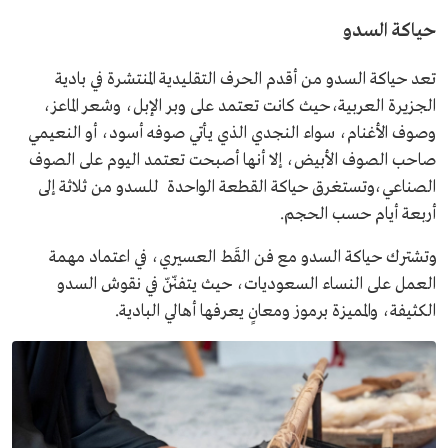
حياكة السدو
تعد حياكة السدو من أقدم الحرف التقليدية المنتشرة في بادية
الجزيرة العربية،حيث كانت تعتمد على وبر الإبل، وشعر الماعز،
وصوف الأغنام، سواء النجدي الذي يأتي صوفه أسود، أو النعيمي
صاحب الصوف الأبيض، إلا أنها أصبحت تعتمد اليوم على الصوف
الصناعي،وتستغرق حياكة القطعة الواحدة للسدو من ثلاثة إلى
أربعة أيام حسب الحجم.
وتشترك حياكة السدو مع فن القَط العسيري، في اعتماد مهمة
العمل على النساء السعوديات، حيث يتفنّنّ في نقوش السدو
الكثيفة، والمميزة برموز ومعانٍ يعرفها أهالي البادية.