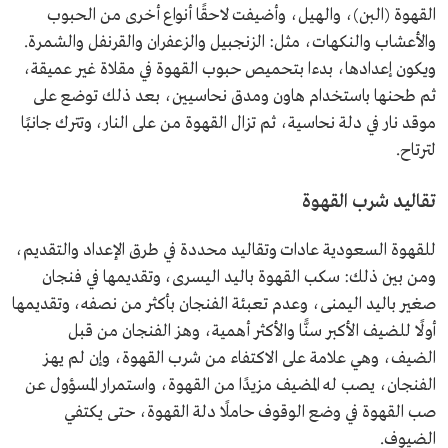
القهوة (البن)، والهيل، وأضيفت لاحقًا أنواع أخرى من الحبوب
والأعشاب والنكهات، مثل: الزنجبيل والزعفران والقرنفل والشمرة.
ويكون إعدادها، بدءا بتحميص حبوب القهوة في مقلاة غير عميقة،
ثم طحنها باستخدام هاون ومدق نحاسيين، بعد ذلك توضع على
موقد نار في دلة نحاسية، ثم تزال القهوة من على النار، وتترك جانبًا
لترتاح.
تقاليد شرب القهوة
للقهوة السعودية عادات وتقاليد محددة في طرق الإعداد والتقديم،
ومن بين ذلك: سكب القهوة باليد اليسرى، وتقديمها في فنجان
صغير باليد اليمنى، وعدم تعبئة الفنجان بأكثر من نصفه، وتقديمها
أولًا للضيف الأكبر سنًّا والأكثر أهمية، وهز الفنجان من قبل
الضيف، وهي علامة على الاكتفاء من شرب القهوة، وإن لم يهز
الفنجان، يصب له المضيف مزيدًا من القهوة، واستمرار المسؤول عن
صب القهوة في وضع الوقوف حاملًا دلة القهوة، حتى يكتفي
الضيوف.