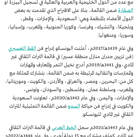
مع عدد من الدول الخليجية والعربية والعالمية في تسجيل
البيزرة أو
الصقارة
ضمن القائمة، بناءً على الاقتراح الذي تقدمت به بعض
الدول الأعضاء بالمنظمة وهي: السعودية، والإمارات، وقطر،
وبلجيكا، والتشيك، وفرنسا، وكوريا الجنوبية، والمغرب، وإسبانيا،
وسوريا، ومنغوليا.
وفي عام 1439هـ/2017م، أعلنت اليونسكو إدراج فن
القط العسيري
(فن تزيين جدران منازل منطقة عسير) في قائمة التراث الثقافي غير
المادي،وفي 1441هـ/2019م أدرج نخيل التمر والمعارف والمهارات
والممارسات والتقاليد المرتبطة به ضمن القائمة، بتشارك المملكة مع
كل من: البحرين، ومصر، والعراق، والأردن، والكويت، وموريتانيا،
والمغرب، وسلطنة عمان، وفلسطين، والسودان، وتونس،
والإمارات، واليمن، وفي عام 1442هـ/2020م، تعاونت السعودية
والكويت في إدراج فن حياكة
السدو
ضمن القائمة التمثيلية للتراث
الثقافي غير المادي لليونسكو.
وفي عام 1443هـ/2021م سجل
الخط العربي
في قائمة التراث الثقافي
غير المادي كملف مشترك مع 15 دولة أخرى، وفي عام 1444هـ/2022م