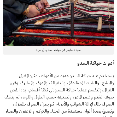
سيدة تمارس فن حياكة السدو. (واس)
أدوات حياكة السدو
يستخدم عند حياكة السدو عديد من الأدوات، مثل: المغزل،
والميشع، والشيصا (منقادة)، والتغزالة، والمدرة، والمنشزة، وقرن
الغزال،وتنقسم عملية حياكة السدو إلى ثلاثة أقسام، بدءا بقص
صوف الغنم وشعر الماعز، وتصنيفه حسب الطول واللون، ثم ينظف
الصوف بالماء لإزالة الشوائب والأتربة، ثم يغزل الصوف بالمغزل،
ويُصبغ بعدة ألوان مستمدة من الحناء والكركم والزعفران والصبار