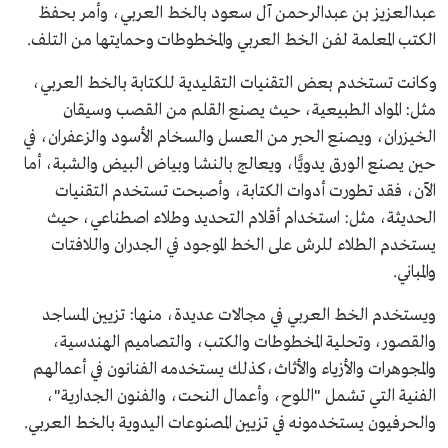
عبدالعزيز بن عبدالرحمن آل سعود بالخط العربي، وأمر بحفظ
الكتب المعلمة لفن الخط العربي والمخطوطات وحمايتها من التلف.
وكانت تستخدم بعض التقنيات التقليدية للكتابة بالخط العربي،
مثل: المواد الطبيعية، حيث يصنع القلم من القصب وسيقان
الخيزران، ويصنع الحبر من العسل والسخام الأسود والزعفران، في
حين يصنع الورق يدويًّا، ويعالج بالنشا وبياض البيض والشبة، أما
الآن، فقد تطورت أدوات الكتابة، وأصبحت تستخدم التقنيات
الحديثة، مثل: استخدام أقلام التحديد وطلاء اصطناعي، حيث
يستخدم الطلاء للرش على الخط الموجود في الجدران واللافتات
والمباني.
ويستخدم الخط العربي في مجالات عديدة، منها: تزيين المساجد
والقصور، وتحلية المخطوطات والكتب، والتصاميم الهندسية،
والمجوهرات والأزياء والأثاث،كذلك يستخدمه الفنانون في أعمالهم
الفنية التي تشمل "اللوح، وأعمال النحت، والفنون الجدارية"،
والحرفيون يستخدمونه في تزيين المصنوعات اليدوية بالخط العربي.