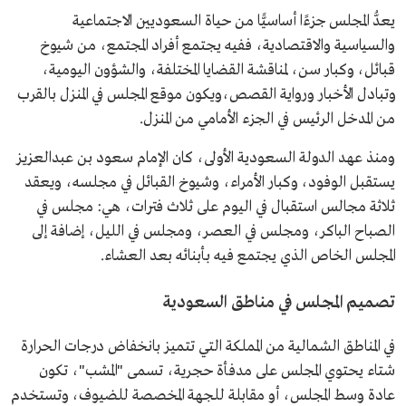
يعدُّ المجلس جزءًا أساسيًّا من حياة السعوديين الاجتماعية
والسياسية والاقتصادية، ففيه يجتمع أفراد المجتمع، من شيوخ
قبائل، وكبار سن، لمناقشة القضايا المختلفة، والشؤون اليومية،
وتبادل الأخبار ورواية القصص،ويكون موقع المجلس في المنزل بالقرب
من المدخل الرئيس في الجزء الأمامي من المنزل.
ومنذ عهد الدولة السعودية الأولى، كان الإمام سعود بن عبدالعزيز
يستقبل الوفود، وكبار الأمراء، وشيوخ القبائل في مجلسه، ويعقد
ثلاثة مجالس استقبال في اليوم على ثلاث فترات، هي: مجلس في
الصباح الباكر، ومجلس في العصر، ومجلس في الليل، إضافة إلى
المجلس الخاص الذي يجتمع فيه بأبنائه بعد العشاء.
تصميم المجلس في مناطق السعودية
في المناطق الشمالية من المملكة التي تتميز بانخفاض درجات الحرارة
شتاء يحتوي المجلس على مدفأة حجرية، تسمى "المشب"، تكون
عادة وسط المجلس، أو مقابلة للجهة المخصصة للضيوف، وتستخدم