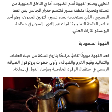
للطهي وصنع القهوة أمام الضيوف،أما في المناطق الجنوبية من
المملكة وتحديدًا منطقة عسير فتتسم جدران المجالس بفن القط
العسيري، الذي تستخدمه نساء عسير، لتزيين الجدران، وهو أحد
عناصر اللائحة التمثيلية للتراث غير المادي، المسجل في منظمة
اليونسكو للتراث العالمي.
القهوة السعودية
تعد القهوة موروثًا ثقافيًّا مرتبطًا بتاريخ المملكة من حيث العادات
والتقاليد وقيم الكرم والضيافة، وأولى خطوات بروتوكول الضيافة
الرسمي في استقبال الوفود الخارجية ورؤساء الدول في المملكة.