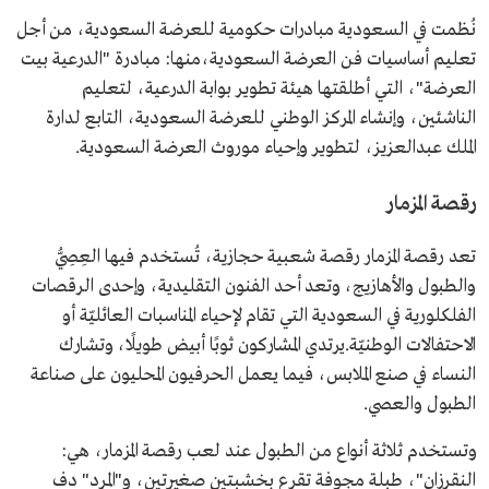
نُظمت في السعودية مبادرات حكومية للعرضة السعودية، من أجل
تعليم أساسيات فن العرضة السعودية،منها: مبادرة "الدرعية بيت
العرضة"، التي أطلقتها هيئة تطوير بوابة الدرعية، لتعليم
الناشئين، وإنشاء المركز الوطني للعرضة السعودية، التابع لدارة
الملك عبدالعزيز، لتطوير وإحياء موروث العرضة السعودية.
رقصة المزمار
تعد رقصة المزمار رقصة شعبية حجازية، تُستخدم فيها العِصِيُّ
والطبول والأهازيج، وتعد أحد الفنون التقليدية، وإحدى الرقصات
الفلكلورية في السعودية التي تقام لإحياء المناسبات العائليّة أو
الاحتفالات الوطنيّة.يرتدي المشاركون ثوبًا أبيض طويلًا، وتشارك
النساء في صنع الملابس، فيما يعمل الحرفيون المحليون على صناعة
الطبول والعصي.
وتستخدم ثلاثة أنواع من الطبول عند لعب رقصة المزمار، هي:
النقرزان"، طبلة مجوفة تقرع بخشبتين صغيرتين، و"المرد" دف