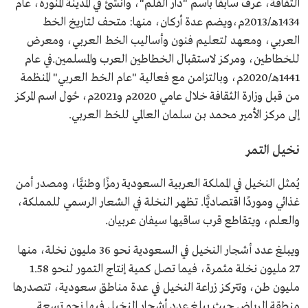
الثقافة، عرف سابقًا باسم "دار القلم"، وأنشئ في المدينة المنورة، عام
1434هـ/2013م،ويضم عدة أركان، منها: متحف لتاريخ الخط
العربي، ومعهد لتعليم فنون وأساليب الخط العربي، ومعرض
للخطاطين، ومركز لاستقبال الخطاطين العرب والمسلمين.في عام
1441هـ/2020م، وبالتزامن مع فعالية "عام الخط العربي" المنظمة
من قبل وزارة الثقافة خلال عامي 2020م و2021م، حُول اسم المركز
إلى مركز الأمير محمد بن سلمان العالمي للخط العربي.
نخيل التمر
يُمثل النخيل في المملكة العربية السعودية رمزًا وطنيًّا، ومصدر أمن
غذائي وموردًا اقتصاديًّا. تظهر النخلة في الشعار الرسمي للمملكة،
والعلم، ويتقاطع قرب ساقيها سيفان عربيان.
ويبلغ عدد أشجار النخيل في السعودية نحو 36 مليون نخلة، منها
27 مليون نخلة مثمرة، فيما تصل كمية إنتاج التمور لنحو 1.58
مليون طن، وتتركز زراعة النخيل في عدة مناطق سعودية، تتصدرها
منطقة الرياض حيث يبلغ عدد أشجار النخيل فيها نحو تسعة