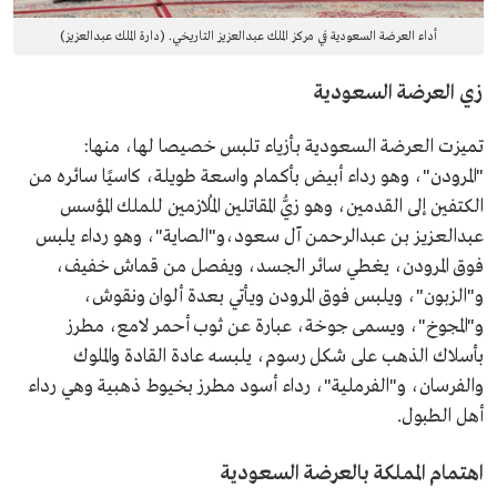
أداء العرضة السعودية في مركز الملك عبدالعزيز التاريخي. (دارة الملك عبدالعزيز)
زي العرضة السعودية
تميزت العرضة السعودية بأزياء تلبس خصيصا لها، منها:
"المرودن"، وهو رداء أبيض بأكمام واسعة طويلة، كاسيًا سائره من
الكتفين إلى القدمين، وهو زيُّ المقاتلين المُلازمين للملك المؤسس
عبدالعزيز بن عبدالرحمن آل سعود،و"الصاية"، وهو رداء يلبس
فوق المرودن، يغطي سائر الجسد، ويفصل من قماش خفيف،
و"الزبون"، ويلبس فوق المرودن ويأتي بعدة ألوان ونقوش،
و"المجوخ"، ويسمى جوخة، عبارة عن ثوب أحمر لامع، مطرز
بأسلاك الذهب على شكل رسوم، يلبسه عادة القادة والملوك
والفرسان، و"الفرملية"، رداء أسود مطرز بخيوط ذهبية وهي رداء
أهل الطبول.
اهتمام المملكة بالعرضة السعودية