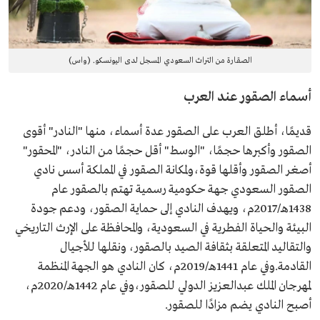
الصقارة من التراث السعودي المسجل لدى اليونسكو. (واس)
أسماء الصقور عند العرب
قديمًا، أطلق العرب على الصقور عدة أسماء، منها "النادر" أقوى
الصقور وأكبرها حجمًا، "الوسط" أقل حجمًا من النادر، "المحقور"
أصغر الصقور وأقلها قوة،ولمكانة الصقور في المملكة أسس نادي
الصقور السعودي جهة حكومية رسمية تهتم بالصقور عام
1438هـ/2017م، ويهدف النادي إلى حماية الصقور، ودعم جودة
البيئة والحياة الفطرية في السعودية، والمحافظة على الإرث التاريخي
والتقاليد المتعلقة بثقافة الصيد بالصقور، ونقلها للأجيال
القادمة.وفي عام 1441هـ/2019م، كان النادي هو الجهة المنظمة
لمهرجان الملك عبدالعزيز الدولي للصقور،وفي عام 1442هـ/2020م،
أصبح النادي يضم مزادًا للصقور.