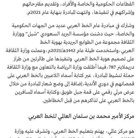
القطاعات الحكومية والخاصة والأفراد، وتقديم مقترحاتهم
وإشراكهم في تنفيذها، وانتهت المبادرة بنهاية عام 2021م.
وشارك في مبادرة عام الخط العربي عديد من الجهات الحكومية
والخاصة، حيث دشنت مؤسسة البريد السعودي "سُبل" ووزارة
الثقافة مجموعة من الطوابع البريدية بهوية الخط
العربي،واستخدمت طيلة عام 1442هـ/2021م،وعملت وزارة الثقافة
على تصميم هوية الخط العربي وتنفيذها على طائرتين من طراز
دريملاينر 787،فيما أطلقت وزارة الرياضة بالتعاون مع وزارة الثقافة
حملة تنشيط المبادرة، عبر كتابة أسماء اللاعبين بالخط العربي على
قمصانهم في دوري الأندية،إضافة إلى وضع شعار المبادرة من خلال
عرض مرئي رقمي على قمة جبل طويق،وكتابة أسماء المسافرين
بالخط العربي على تذاكرهم من قِبل الخطاطين.
مركز الأمير محمد بن سلمان العالمي للخط العربي
هو مركز عالمي، يهتم بتعليم الخط العربي، وتشرف عليه وزارة