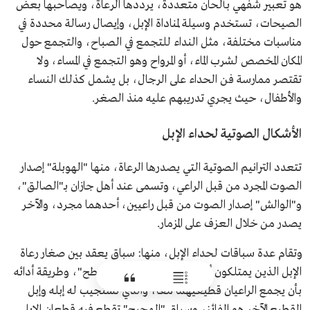
هو تعبير شفهي بألحان متعددة، يرددها الرعاة، ويصاحبها بعض
الصيحات، تستخدم وسيلة لمناداة الإبل، وإيصال رسالة محددة في
مناسبات مختلفة، مثل النداء للتجمع في الصباح، والتجمع حول
المكان المخصص لشرب الماء، أو المرواح وهو التجمع في المساء، ولا
تقتصر ممارسة فن الحداء على الرجال، بل يشمل كذلك النساء
والأطفال، حيث يجري تدريبهم عليه منذ الصغر.
الأشكال الصوتية لحداء الإبل
تتعدد الترانيم الصوتية التي يصدرها الرعاة، منها "الهوبلة" إصدار
الصوت المجرد من قبل الراعي، وتسمى عند أهل جازان بـ"الصالق"،
و"الوالش" إصدار الصوت من قبل راعيين، أحدهما مجرد، والآخر
يصدر من خلال العزف على المزمار.
وتقام عدة سباقات لحداء الإبل، منها: سباق يعقد بين صغار رعاة
الإبل الذين يمتلكون أصواتا جميلة، وسباق "البطح"، وطريقة أدائه
بأن يجمع الراعيان قطيعيهما معًا، والذي تستجيب له إبله وإبل
القطيع الآخر هو الفائز، وسباق "الهجيج" تقطع فيه قطعان الإبل