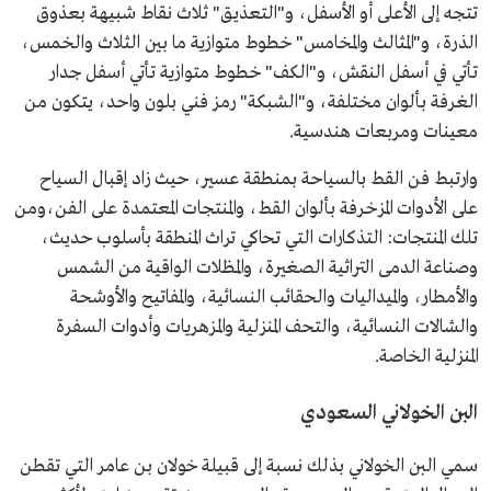
تتجه إلى الأعلى أو الأسفل، و"التعذيق" ثلاث نقاط شبيهة بعذوق
الذرة، و"المثالث والمخامس" خطوط متوازية ما بين الثلاث والخمس،
تأتي في أسفل النقش، و"الكف" خطوط متوازية تأتي أسفل جدار
الغرفة بألوان مختلفة، و"الشبكة" رمز فني بلون واحد، يتكون من
معينات ومربعات هندسية.
وارتبط فن القط بالسياحة بمنطقة عسير، حيث زاد إقبال السياح
على الأدوات المزخرفة بألوان القط، والمنتجات المعتمدة على الفن،ومن
تلك المنتجات: التذكارات التي تحاكي تراث المنطقة بأسلوب حديث،
وصناعة الدمى التراثية الصغيرة، والمظلات الواقية من الشمس
والأمطار، والميداليات والحقائب النسائية، والمفاتيح والأوشحة
والشالات النسائية، والتحف المنزلية والمزهريات وأدوات السفرة
المنزلية الخاصة.
البن الخولاني السعودي
سمي البن الخولاني بذلك نسبة إلى قبيلة خولان بن عامر التي تقطن