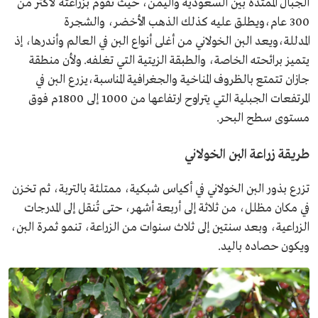
الجبال الممتدة بين السعودية واليمن، حيث تقوم بزراعته لأكثر من
300 عام،ويطلق عليه كذلك الذهب الأخضر، والشجرة
المدللة،ويعد البن الخولاني من أغلى أنواع البن في العالم وأندرها، إذ
يتميز برائحته الخاصة، والطبقة الزيتية التي تغلفه. ولأن منطقة
جازان تتمتع بالظروف المناخية والجغرافية المناسبة،يزرع البن في
المرتفعات الجبلية التي يتراوح ارتفاعها من 1000 إلى 1800م فوق
مستوى سطح البحر.
طريقة زراعة البن الخولاني
تزرع بذور البن الخولاني في أكياس شبكية، ممتلئة بالتربة، ثم تخزن
في مكان مظلل، من ثلاثة إلى أربعة أشهر، حتى تُنقل إلى المدرجات
الزراعية، وبعد سنتين إلى ثلاث سنوات من الزراعة، تنمو ثمرة البن،
ويكون حصاده باليد.