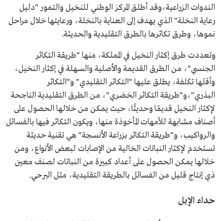
الندوات الزراعية،وقد أطلق المركز الوطني للنخيل والتمور "دليل
رعاية النخلة" الذي يهدف إلى العناية بالنخلة، ورعايتها خلال مراحل
نموها، وطرق تكاثرها بالطرق التقليدية والحديثة.
وتعددت طرق إكثار النخيل في المملكة، منها "طريقة التكاثر
الجنسي"، من الطرق القديمة والأصلية والسهلة في إكثار النخيل،
وأقلها تكلفة، يطلق عليها "التكاثر التقليدي" و"التكاثر
البذري"،و"طريقة التكاثر الخضري"، من الطرق التقليدية الناجحة
لإكثار النخيل قديمًا وحديثًا، حيث يمكن من خلالها الحصول على
أصناف مشابهة للأمهات المأخوذة منها، ويكون التكاثر فيها بالفسائل
والرواكيب، و"طريقة التكاثر بزراعة الأنسجة" هي تقنية حديثة
تستخدم لإكثار النباتات الخالية من الإصابات لبعض الأنواع، ومن
خلالها يمكن الحصول على أعداد كبيرة من النباتات لصنف معين
ذي إنتاج قليل من الفسائل بالطريقة التقليدية، مثل البرحي.
حداء الإبل