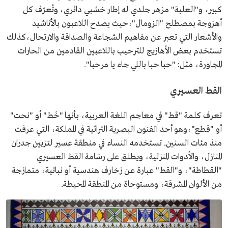
كبير، و"العلبة" مزهر جلدي له إطار خشبي دائري، وتُعرّف كل
أهزوجة بمصطلح "الزومال"،حيث يصدح اللاعبون بالأناشيد
والأشعار التي تعبر عن مفاهيم الشجاعة والصداقة والارتحال،كذلك
تستخدم بعض الأهازيج للترحيب باللاعبين القادمين من الحارات
المجاورة، مثل: "حبا حبا باللي جاء يا مرحبا".
القط العسيري
تعرف كلمة "قط" في معاجم اللغة العربية، بأنها "خَط" أو "نحت"
أو "قطع"،وهو أحد الفنون البصرية التراثية في المملكة، التي عرفت
منذ مئات السنين. تستخدمه النساء في منطقة عسير لتزيين جدران
المنازل، والأدوات المنزلية، ويطلق على رسّامة القط العسيري
"القطاطة"، و"القط" عبارة عن زخارف هندسية أو نباتية، متمازجة
من الألوان المشرقة، ومستوحاة من المنطقة المحيطة.