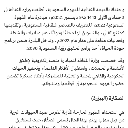
واحتفاءً بالقيمة الثقافية للقهوة السعودية، أطلقت وزارة الثقافة في
5 جمادى الأولى 1443 هـ/9 ديسمبر 2021م، مبادرة عام القهوة
السعودية 2022، للتعريف بالعناصر الثقافية السعودية، وتقديمها
كمنتج ثقافي، والتسويق لها محليًّا ودوليًّا، عبر مبادرات وأنشطة
وفعاليات مقامة على مدار عام 2022م، وتدخل المبادرة ضمن برنامج
جودة الحياة، أحد برامج تحقيق رؤية السعودية 2030.
وقد خصصت وزارة الثقافة للمبادرة منصة إلكترونية لإطلاق
الأنشطة والحملات، واستقبال الأفكار الداعمة، وتحفيز الجهات
الحكومية والمقاهي المحلية والعالمية للمشاركة بأفكار مبتكرة تضمن
حضور القهوة السعودية في قوائمها ومنتجاتها.
الصقارة (البيزرة)
هي استخدام الطيور الجارحة المُدرّبة لغرض صيد الحيوانات البرية
من قِبل مدرّب يهتم بهذا المجال يُسمى الصقّار،حيث تستغرق
عملية تدريب الصقر الواحد من 30 إلى 40 يومًا،ولا تطبق الصقارة