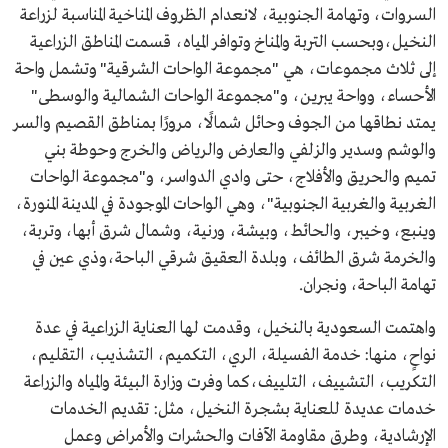
السروات، وتهامة الجنوبية، لانعدام الظروف المناخية المناسبة لزراعة
النخيل،وبحسب التربة والمناخ وتوافر المياه، قسمت المناطق الزراعية
إلى ثلاث مجموعات، هي "مجموعة الواحات الشرقية" وتشمل واحة
الأحساء، وواحة يبرين، و"مجموعة الواحات الشمالية والوسطى"
يمتد نطاقها من الجوف وحائل شمالًا، مرورًا بمناطق القصيم والسر
والوشم وسدير والزلفي والعارض والرياض والخرج وحوطة بني
تميم والحريق والأفلاج، حتى وادي الدواسر، و"مجموعة الواحات
الغربية والغربية الجنوبية"، وهي الواحات الموجودة في المدينة المنورة،
وينبع، وخيبر، والحائط، وبيشة، ورنية، وشمال شرق أبها، وتربة،
والخرمة شرق الطائف، وبلدة العقيق شرقي الباحة،وذي عين في
تهامة الباحة، ونجران.
واهتمت السعودية بالنخيل، وقدمت لها العناية الزراعية في عدة
نواحٍ، منها: خدمة الفسيلة، الري، التكميم، التشذيب، التقليم،
التكريب، التشييف، التلييف،كما وفرت وزارة البيئة والمياه والزراعة
خدمات عديدة للعناية بشجرة النخيل، مثل: تقديم الخدمات
الإرشادية، وطرق مقاومة الآفات والحشرات والأمراض وعمل