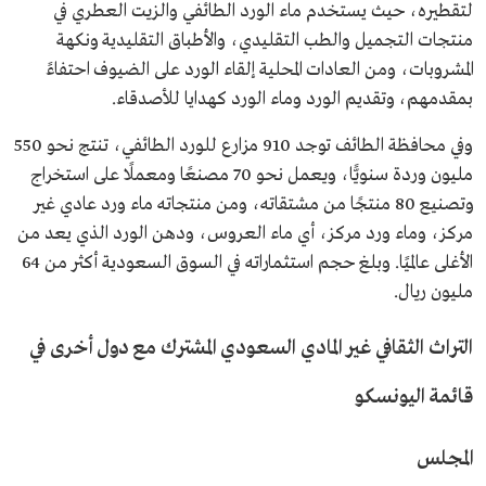
لتقطيره، حيث يستخدم ماء الورد الطائفي والزيت العطري في
منتجات التجميل والطب التقليدي، والأطباق التقليدية ونكهة
المشروبات، ومن العادات المحلية إلقاء الورد على الضيوف احتفاءً
بمقدمهم، وتقديم الورد وماء الورد كهدايا للأصدقاء.
وفي محافظة الطائف توجد 910 مزارع للورد الطائفي، تنتج نحو 550
مليون وردة سنويًّا، ويعمل نحو 70 مصنعًا ومعملًا على استخراج
وتصنيع 80 منتجًا من مشتقاته، ومن منتجاته ماء ورد عادي غير
مركز، وماء ورد مركز، أي ماء العروس، ودهن الورد الذي يعد من
الأغلى عالميًا. وبلغ حجم استثماراته في السوق السعودية أكثر من 64
مليون ريال.
التراث الثقافي غير المادي السعودي المشترك مع دول أخرى في
قائمة اليونسكو
المجلس