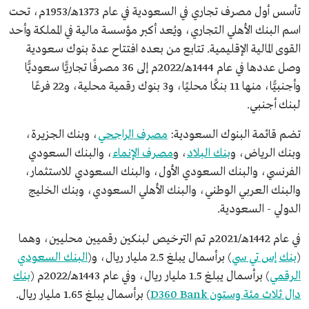
تأسس أول مصرف تجاري في السعودية في عام 1373هـ/1953م، تحت
اسم البنك الأهلي التجاري، ويُعد أكبر مؤسسة مالية في المملكة وأحد
القوى المالية الإقليمية. تتابع من بعده افتتاح عدة بنوك سعودية
وصل عددها في عام 1444هـ/2022م إلى 36 مصرفًا تجاريًّا سعوديًّا
وأجنبيًّا، منها 11 بنكًا محليًا، و3 بنوك رقمية محلية، و22 فرعًا
لبنك أجنبي.
تضم قائمة البنوك السعودية:
مصرف الراجحي
، وبنك الجزيرة،
وبنك الرياض، و
بنك البلاد
، و
مصرف الإنماء
، والبنك السعودي
الفرنسي، والبنك السعودي الأول، والبنك السعودي للاستثمار،
والبنك العربي الوطني، والبنك الأهلي السعودي، وبنك الخليج
الدولي - السعودية.
في عام 1442هـ/2021م تم الترخيص لبنكين رقميين محليين، وهما
(
بنك إس تي سي
) برأسمال يبلغ 2.5 مليار ريال، و(
البنك السعودي
الرقمي
) برأسمال يبلغ 1.5 مليار ريال، وفي عام 1443هـ/2022م (
بنك
دال ثلاث مئة وستون D360 Bank
) برأسمال يبلغ 1.65 مليار ريال.