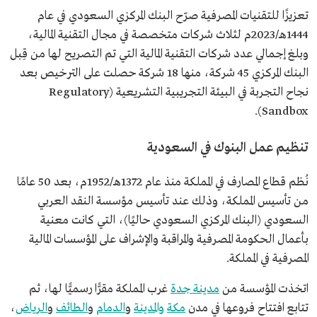
تعزيزًا للتقنيات المصرفية صرّح البنك المركزي السعودي في عام
1444هـ/2023م لثلاث شركات متخصصة في مجال التقنية المالية،
وبلغ إجمالي عدد شركات التقنية المالية التي تم التصريح لها من قِبل
البنك المركزي 45 شركة، منها 18 شركة حصلت على الترخيص بعد
نجاح التجربة في البيئة التجريبية التشريعية (Regulatory
Sandbox).
تنظيم عمل البنوك في السعودية
نُظم قطاع المصارف في المملكة منذ عام 1372هـ/1952م، بعد 50 عامًا
من تأسيس المملكة، وذلك عند تأسيس مؤسسة النقد العربي
السعودي (البنك المركزي السعودي حاليًا)، التي كانت معنية
بأعمال الحكومة المصرفية والمراقبة والإشراف على المؤسسات المالية
المصرفية في المملكة.
اتخذت المؤسسة من
مدينة جدة
غرب المملكة مقرًّا رسميًّا لها، ثم
تتابع افتتاح فروعها في مدن
مكة
والمدينة
و
الدمام
و
الطائف
و
الرياض
،