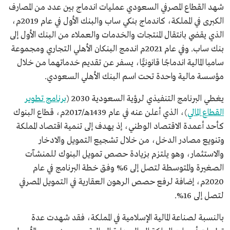
شهد القطاع المصرفي السعودي عمليات اندماج بين عدد من المصارف
الكبرى في المملكة، كاندماج بنكي ساب والبنك الأول في عام 2019م،
الذي يقضي بانتقال المنتجات والخدمات والعملاء من البنك الأول إلى
بنك ساب. وفي عام 2021م اندمج البنكان الأهلي التجاري ومجموعة
سامبا المالية اندماجًا قانونيًّا، يسفر عن تقديم خدماتهما من خلال
مؤسسة مالية واحدة تحت اسم البنك الأهلي السعودي.
يغطي البرنامج التنفيذي لرؤية السعودية 2030 (
برنامج تطوير
القطاع المالي
)، الذي أعلن عنه في عام 1439هـ/2017م، قطاع البنوك
كأحد أعمدة الاقتصاد الوطني، إذ يهدف إلى تنمية اقتصاد المملكة
وتنويع مصادر الدخل، من خلال تشجيع التمويل والادخار
والاستثمار، وهو يلتزم بزيادة حصص تمويل البنوك للمنشآت
الصغيرة والمتوسطة لتصل إلى 6% وفق خطة البرنامج في عام
2020م، إضافة لرفع حصص الرهون العقارية في التمويل المصرفي
لتصل إلى 16%.
بالنسبة لصناعة المالية الإسلامية في المملكة، فقد شهدت عدة