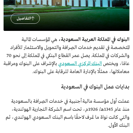
التفاصيل
البنوك في المملكة العربية السعودية،
هي المؤسسات المالية
المتخصصة في تقديم خدمات الصِرافة والتمويل والاستثمار للأفراد
والشركات في المملكة. يصل عمر القطاع البنكي في المملكة إلى نحو 70
عامًا، ويختص
البنك المركزي السعودي
بالإشراف على البنوك ومراقبة
معاملاتها، ممثلًا بالإدارة العامة للرقابة على البنوك.
بدايات عمل البنوك في السعودية
عملت أول مؤسسة مالية أجنبية في خدمات الصِرافة بالسعودية
منذ عام 1345هـ/ 1926م، تحت اسم الشركة التجارية الهولندية،
والتي كانت نواة ما عُرف لاحقًا باسم البنك السعودي الهولندي، ثم
البنك الأول.