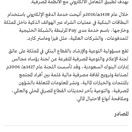
بهدف تطبيق التعامل الالكتروني مع الأنظمة المصرفية.
خلال عام 1438هـ/2016م أتيحت خدمة الدفع الإلكتروني باستخدام
البطاقات البنكية في عمليات الشراء عبر الهواتف الذكية داخل المملكة
وخارجها، باسم خدمة مدى Pay المرتبطة بالشبكة الخليجية
للمدفوعات، والشركات العالمية، مثل فيزا وماستر كارد.
تقع مسؤولية التوعية والإرشاد بالقطاع البنكي في المملكة على عاتق
لجنة الإعلام والتوعية المصرفية المتفرعة عن لجنة رؤساء مجالس
إدارات البنوك السعودية، وقد تأسست اللجنة عام 1427هـ/ 2006م
لصناعة وترويج ثقافة مصرفية مالية مُلمة بين أفراد المجتمع
بالمنتجات والخيارات المالية، ونشر المعلومات المتعلقة بالشؤون
المصرفية، والتوعية بآخر تحديثات القطاع المصرفي المحلي والعالمي،
ومكافحة أنواع الاحتيال المالي.
المصادر