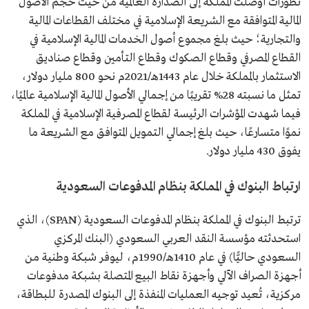
تطورات أوصلت المملكة إلى الصدارة العالمية من حيث حجم الأصول
المالية المتوافقة مع الشريعة الإسلامية في مختلف القطاعات المالية
والتجارية؛ حيث بلغ مجموع أصول الخدمات المالية الإسلامية في
القطاع المصرفي وقطاع الصكوك وقطاع التأمين وقطاع صناديق
الاستثمار بالمملكة خلال عام 1443هـ/2021م نحو 800 مليار دولار،
تمثل ما نسبته 28% تقريبًا من إجمالي الأصول المالية الإسلامية عالميًا،
فيما شهدت المؤشرات الرئيسة لقطاع المصرفية الإسلامية في المملكة
نموًا متسارعًا، حيث بلغ إجمالي التمويل المتوافق مع الشريعة ما
يفوق 430 مليار دولار.
ارتباط البنوك في المملكة بنظام المدفوعات السعودية
ترتبط البنوك في المملكة بنظام المدفوعات السعودية (SPAN)، الذي
استحدثته مؤسسة النقد العربي السعودي (البنك المركزي
السعودي حاليًّا) في عام 1410هـ/1990م، ليوفر شبكة وطنية من
أجهزة الصراف الآلي وأجهزة نقاط البيع المتصلة بشبكة مدفوعات
مركزية، تُعيد توجيه العمليات المنفذة إلى البنوك المصدرة للبطاقة،