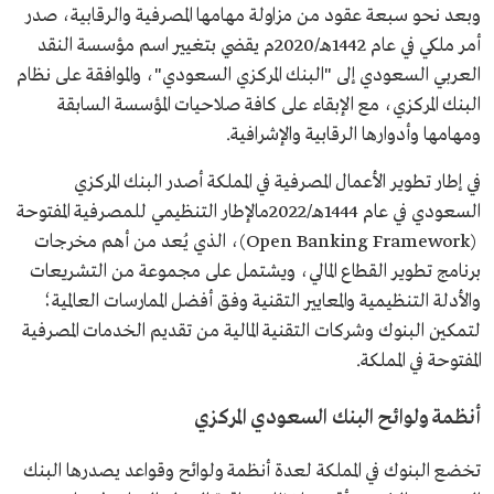
وبعد نحو سبعة عقود من مزاولة مهامها المصرفية والرقابية، صدر
أمر ملكي في عام 1442هـ/2020م يقضي بتغيير اسم مؤسسة النقد
العربي السعودي إلى "البنك المركزي السعودي"، والموافقة على نظام
البنك المركزي، مع الإبقاء على كافة صلاحيات المؤسسة السابقة
ومهامها وأدوارها الرقابية والإشرافية.
في إطار تطوير الأعمال المصرفية في المملكة أصدر البنك المركزي
السعودي في عام 1444هـ/2022مالإطار التنظيمي للمصرفية المفتوحة
(Open Banking Framework)، الذي يُعد من أهم مخرجات
برنامج تطوير القطاع المالي، ويشتمل على مجموعة من التشريعات
والأدلة التنظيمية والمعايير التقنية وفق أفضل الممارسات العالمية؛
لتمكين البنوك وشركات التقنية المالية من تقديم الخدمات المصرفية
المفتوحة في المملكة.
أنظمة ولوائح البنك السعودي المركزي
تخضع البنوك في المملكة لعدة أنظمة ولوائح وقواعد يصدرها البنك