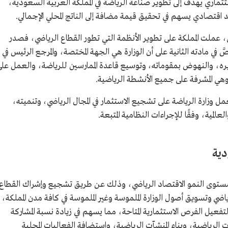
ماري يهدف إلى تطوير صناعة الرياضة في المملكة العربية السعودية،
د اقتصادي يسهم في تحقيق قيمة مضافة إلى الناتج المحلي الإجمالي.
، عملت المملكة على تطوير الأنظمة التي تطور القطاع الرياضي، فصدر
144هـ/2020م، ونصَّ في مادته الثانية على أن الوزارة هي الجهة المختصة، والمرجع الرئيس في
يره، والنهوض بمقوماته، وتوسيع قاعدة الممارسين للرياضة، والعمل عل
، وهي المشرفة على جميع الأنشطة الرياضية.
 وزارة الرياضة على تشجيع الاستثمار في المجال الرياضي، وتنميته،
المية، وفقًا للإجراءات النظامية المتبعة.
دية
 مستوى النمو الاقتصاد الرياضي، وذلك عن طريق تشجيع وإشراك القطاع
ضي وتسويق أصول الوزارة الملموسة وغير الملموسة في كافة مدن المملكة،
فعيل الفرص الاستثمارية المتاحة، مما يسهم في زيادة نسبة المشاركة
الرياضية، وبناء المنشآت الرياضية، واستضافة الفعاليات المحلية