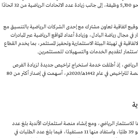
الألعاب المختلفة بالمقارنة منذ انطلاقها، وتوفير نحو 5,700 وظيفة، إلى جانب زيادة عدد الاتحادات الرياضية من 32 اتحادًا
م 1443هـ/2022م بتوقيع اتفاقية تعاون مشترك مع إحدى الشركات الرياضية بالتنسيق مع
ي مجال رياضة البادل، وزيادة أعداد المواقع الرياضية عبر المبادرات
اتفاقية في تهيئة البيئة الاستثمارية وتحفيز المستثمر، بما يخدم القطاع
لاستثمار لتقديم الخدمات والتسهيلات للمستثمرين.
الرياضي، إذ أطلقت خدمة استخراج تراخيص جديدة لزيادة الفرص
الاستثمارية مع القطاع الخاص، حيث دشنت منصة للتراخيص في عام 1442هـ/2020م، أسهمت في إصدار أكثر من 80
ية
 للاستثمار الرياضي، ومع إنشاء منصة استثمارات الأندية بلغ عدد
الطلبات المقدمة في المنصة عام 1441هـ/2019م نحو 39 طلبًا، واستفاد منها 11 مستفيدًا، فيما بلغ عدد الطلبات في