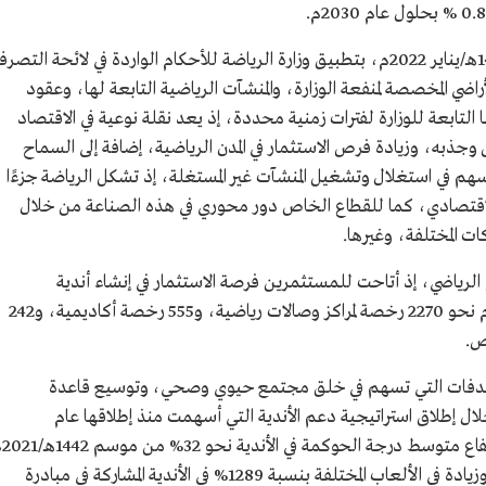
في جمادى الآخرة 1443هـ/يناير 2022م، بتطبيق وزارة الرياضة للأحكام الواردة في لائحة التصر
أراضي المخصصة لمنفعة الوزارة، والمنشآت الرياضية التابعة لها، وعقود
التابعة للوزارة لفترات زمنية محددة، إذ يعد نقلة نوعية في الاقتصاد
ذبه، وزيادة فرص الاستثمار في المدن الرياضية، إضافة إلى السماح
يسهم في استغلال وتشغيل المنشآت غير المستغلة، إذ تشكل الرياضة جزءًا
اقتصادي، كما للقطاع الخاص دور محوري في هذه الصناعة من خلال
ات المختلفة، وغيرها.
الرياضي، إذ أتاحت للمستثمرين فرصة الاستثمار في إنشاء أندية
وأكاديميات خاصة، حيث أصدرت في عام 2023م نحو 2270 رخصة لمراكز وصالات رياضية، و555 رخصة أكاديمية، و242
دفات التي تسهم في خلق مجتمع حيوي وصحي، وتوسيع قاعدة
ال إطلاق استراتيجية دعم الأندية التي أسهمت منذ إطلاقها عام
1440هـ/2019م بتحقيق م
و1443هـ/2022م، حتى موسم 1443هـ/2023م، وزيادة في الألعاب المختلفة بنسبة 1289% في الأندية المشاركة في مبادرة