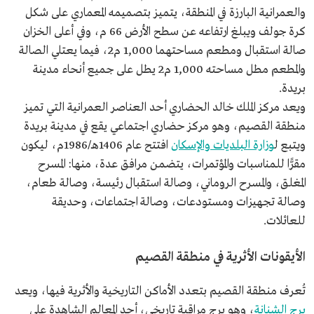
والعمرانية البارزة في المنطقة، يتميز بتصميمه المعماري على شكل
كرة جولف ويبلغ ارتفاعه عن سطح الأرض 66 م، وفي أعلى الخزان
صالة استقبال ومطعم مساحتهما 1,000 م2، فيما يعتلي الصالة
والمطعم مطل مساحته 1,000 م2 يطل على جميع أنحاء مدينة
بريدة.
ويعد مركز الملك خالد الحضاري أحد العناصر العمرانية التي تميز
منطقة القصيم، وهو مركز حضاري اجتماعي يقع في مدينة بريدة
ويتبع ل
وزارة البلديات والإسكان
افتتح عام 1406هـ/1986م، ليكون
مقرًّا للمناسبات والمؤتمرات، يتضمن مرافق عدة، منها: المسرح
المغلق، والمسرح الروماني، وصالة استقبال رئيسة، وصالة طعام،
وصالة تجهيزات ومستودعات، وصالة اجتماعات، وحديقة
للعائلات.
الأيقونات الأثرية في منطقة القصيم
تُعرف منطقة القصيم بتعدد الأماكن التاريخية والأثرية فيها، ويعد
برج الشنانة
، وهو برج مراقبة تاريخي، أحد المعالم الشاهدة على