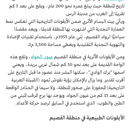
تاريخ المنطقة حيث يبلغ عمره نحو 200 عام، ويقع على بعد 5 كم
تقريبًا إلى الغرب من مدينة الرس.
ويأتي بيت البسام الأثري ضمن الأيقونات التاريخية التي تعكس نمط
العمارة النجدية التي اشتهرت بها المنطقة قديمًا، ويعد مقصدًا
سياحيًّا لرواد القصيم، بُني عام 1955م، باستخدام تقنيات الإضاءة
والتهوية النجدية التقليدية ويغطي مساحة 3,500 م2.
ومن الأيقونات الأثرية في منطقة القصيم
عيون الجواء
، وتقع هذه
الواحة القديمة على بعد نحو 50 كم شمال غربي بريدة، ويعني
اسمها "برك الوادي"، سكنها البشر منذ عصور ما قبل التاريخ على
أقرب تقدير. وما يزال بالإمكان رؤية نقوش ثمود (القبيلة العربية
التاريخية) المحفورة على صخور المنطقة، ولا سيما في الحنادر الواقعة
على بعد 15 كم من عيون الجواء. ويوجد بها برج المرقب المبني من
الطين والطوب، الذي استخدم في السابق لرصد حركة الأعداء.
الأيقونات الطبيعية في منطقة القصيم