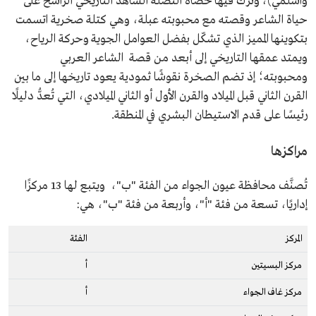
واسلمي)، وترك فيها حصاة النصلة الشاهد التاريخي الراسخ على
حياة الشاعر وقصته مع محبوبته عبلة، وهي كتلة صخرية اتسمت
بتكوينها المميز الذي تشكّل بفضل العوامل الجوية وحركة الرياح،
ويمتد عمقها التاريخي إلى أبعد من قصة الشاعر العربي
ومحبوبته؛ إذ تضم الصخرة نقوشًا ثمودية يعود تاريخها إلى ما بين
القرن الثاني قبل الميلاد والقرن الأول أو الثاني الميلادي، التي تُعدُّ دليلًا
رئيسًا على قدم الاستيطان البشري في المنطقة.
مراكزها
تُصنَّف محافظة عيون الجواء من الفئة "ب"، ويتبع لها 13 مركزًا
إداريًا، تسعة من فئة "أ"، وأربعة من فئة "ب"، هي:
المركز
الفئة
مركز البسيتين
أ
مركز غاف الجواء
أ