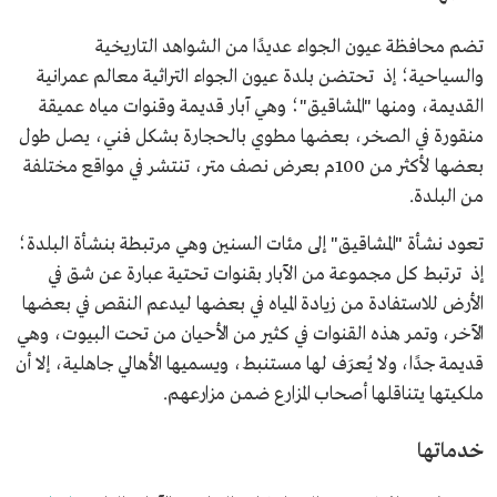
تضم محافظة عيون الجواء عديدًا من الشواهد التاريخية
والسياحية؛ إذ تحتضن بلدة عيون الجواء التراثية معالم عمرانية
القديمة، ومنها "المشاقيق"؛ وهي آبار قديمة وقنوات مياه عميقة
منقورة في الصخر، بعضها مطوي بالحجارة بشكل فني، يصل طول
بعضها لأكثر من 100م بعرض نصف متر، تنتشر في مواقع مختلفة
من البلدة.
تعود نشأة "المشاقيق" إلى مئات السنين وهي مرتبطة بنشأة البلدة؛
إذ ترتبط كل مجموعة من الآبار بقنوات تحتية عبارة عن شق في
الأرض للاستفادة من زيادة المياه في بعضها ليدعم النقص في بعضها
الآخر، وتمر هذه القنوات في كثير من الأحيان من تحت البيوت، وهي
قديمة جدًا، ولا يُعرَف لها مستنبط، ويسميها الأهالي جاهلية، إلا أن
ملكيتها يتناقلها أصحاب المزارع ضمن مزارعهم.
خدماتها