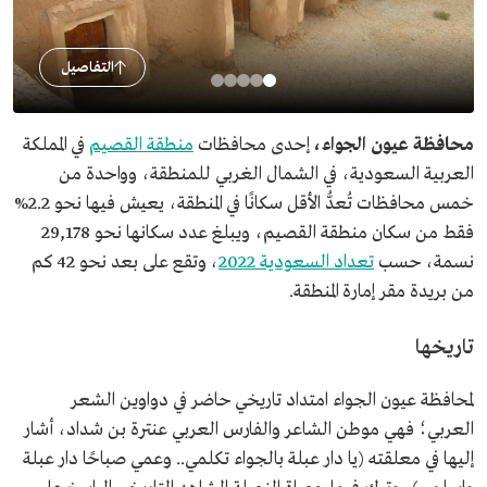
التفاصيل
محافظة عيون الجواء،
إحدى محافظات
منطقة القصيم
في المملكة
العربية السعودية، في الشمال الغربي للمنطقة، وواحدة من
خمس محافظات تُعدُّ الأقل سكانًا في المنطقة، يعيش فيها نحو 2.2%
فقط من سكان منطقة القصيم، ويبلغ عدد سكانها نحو 29,178
نسمة، حسب
تعداد السعودية 2022
، وتقع على بعد نحو 42 كم
من بريدة مقر إمارة المنطقة.
تاريخها
لمحافظة عيون الجواء امتداد تاريخي حاضر في دواوين الشعر
العربي؛ فهي موطن الشاعر والفارس العربي عنترة بن شداد، أشار
إليها في معلقته (يا دار عبلة بالجواء تكلمي.. وعمي صباحًا دار عبلة