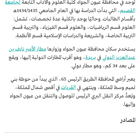
توجد في محافظة عيون الجواء كلية العلوم والآداب التابعة
لجامعة
القصيم
، التي بدأت الدراسة بها في العام الجامعي 1434/1435هـ
بأقسام الطالبات. وحاليًا يوجد بالكلية عدة تخصصات، تشمل:
العلوم قسم الرياضيات، والعلوم قسم الفيزياء، والتربية قسم
التربية الخاصة، والشريعة والدراسات الإسلامية قسم الأنظمة.
يستخدم سكان محافظة عيون الجواء وزوارها
مطار الأمير نايف بن
عبدالعزيز الدولي
في
بريدة
، وهو أقرب المطارات الدولية إليها، ويقع
على بعد 34 كم، وهو مطار دولي.
يعبر أراضي المحافظة الطريق الرئيس 65، الذي يبدأ من حوطة بني
تميم وسط المملكة، وينتهي في
القريات
في أقصى شمال المملكة،
ويُعدُّ مركز النقل البري الرئيس للوصول والتنقل من عيون الجواء
وإليها.
المصادر