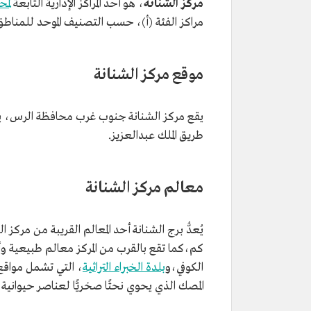
مركز الشنانة
، هو أحد المراكز الإدارية التابعة
لمح
مراكز الفئة (أ)، حسب التصنيف الموحد للمناطق وا
موقع مركز الشنانة
يقع مركز الشنانة جنوب غرب محافظة الرس، يبعد عنها نحو 13 كم،ف
طريق الملك عبدالعزيز.
معالم مركز الشنانة
كم،كما تقع بالقرب من المركز معالم طبيعية وأ
الكوفي،و
بلدة الخبراء التراثية
، التي تشمل مواقع 
المصك الذي يحوي نحتًا صخريًّا لعناصر حيوانية 