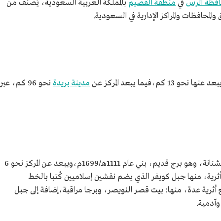
افظة الرس
في
منطقة القصيم
بالمملكة العربية السعودية، يُصنَّف من
لمحافظات والمراكز الإدارية في السعودية.
يما يبعد المركز عن
مدينة بريدة
نحو 96 كم، عبر
يُعدُّ برج الشنانة أحد المعالم القريبة من مركز الشنانة، وهو برج قديم، بني عام 1111هـ/1699م،ويبعد عن المركز نحو 6
ثرية، منها جبل كويفر الذي يضم نقشين إسلاميين كُتبا بالخط
أثرية عدة، منها: بيت قصر النويصر، وبرجا مراقبة،إضافة إلى جبل
وآدمية.