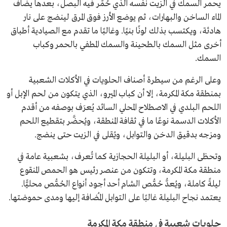
يحمر السمك في الزيت نفسه الذي حُمِّر فيه البصل، بعدها يضاف
الماء الساخن والبهارات، ثم يوضع الأرز فوق المرق لينضج على نار
هادئة، ويكتسب بذلك لونًا بنيًا. وغالبًا ما تقدم مع الصيادية أطباق
أخرى مثل السمك بالطحينة والسمك المطفي بالحمر وكباب
السمك.
وعلى الرغم من سيطرة أصناف الحلويات في الأكلات الشعبية
بمنطقة مكة المكرمة، إلا أن كباب الميرو، الذي يتكون من لحم الإبل أو
اللحم البلدي في الاصطلاح المحلي السائد يُعرَف بوصفه من أقدم
الأكلات الدسمة نوعًا ما في ثقافة المنطقة، ويُحضَّر بتقطيع اللحم
ومزجه بدقيق الدخن والتوابل، ويُقلى في الزيت حتى ينضج.
وتحظى البليلة، أو البليلة الحجازية كما تُعرف، بشعبية عامة في
منطقة مكة المكرمة، وتتكون من عنصر رئيس هو الحمص المنقوع
ليلةً كاملة، ويُعدُّ حُمُّص الشام أحد أجود أنواع الحُمُّص محليًّا.
يعتمد نجاح البليلة غالبًا على التوابل المُضافة إليها ومدى حموضتها.
حلويات شعبية في منطقة مكة المكرمة