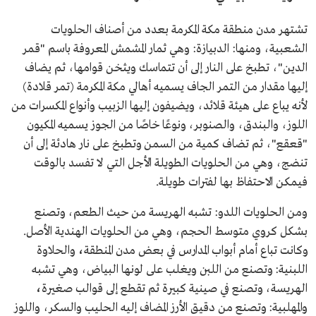
تشتهر مدن منطقة مكة المكرمة بعدد من أصناف الحلويات
الشعبية، ومنها: الدبيازة: وهي ثمار المشمش المعروفة باسم "قمر
الدين"، تطبخ على النار إلى أن تتماسك ويثخن قوامها، ثم يضاف
إليها مقدار من التمر الجاف يسميه أهالي مكة المكرمة (تمر قلادة)
لأنه يباع على هيئة قلائد، ويضيفون إليها الزبيب وأنواع المكسرات من
اللوز، والبندق، والصنوبر، ونوعًا خاصًا من الجوز يسميه المكيون
"قعقع"، ثم تضاف كمية من السمن وتطبخ على نار هادئة إلى أن
تنضج، وهي من الحلويات الطويلة الأجل التي لا تفسد بالوقت
فيمكن الاحتفاظ بها لفترات طويلة.
ومن الحلويات اللدو: تشبه الهريسة من حيث الطعم، وتصنع
بشكل كروي متوسط الحجم، وهي من الحلويات الهندية الأصل.
وكانت تباع أمام أبواب المدارس في بعض مدن المنطقة
،
والحلاوة
اللبنية: وتصنع من اللبن ويغلب على لونها البياض، وهي تشبه
الهريسة، وتصنع في صينية كبيرة ثم تقطع إلى قوالب صغيرة
،
والمهلبية: وتصنع من دقيق الأرز المضاف إليه الحليب والسكر، واللوز