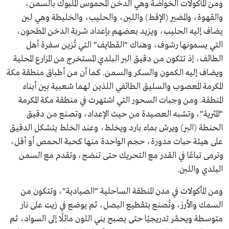
ومن المأكولات الخواضة وهي الدخن المحموس الملبوك بالسمن،
والقهوة، والمضير (الإقط) واللبن، والحليب، والخليطة وهي لبن
يضاف إليه الحليب، ويزيد بعضهم بإعداد شربة الدخن المطحون،
التي يسمونها رشوف، وهناك "القطايف" التي تُزين سفرة أهل
الطائف، إذ تتكون من دقيق البر البلدي المستخرج من المزارع المحلية
ويضاف إليه الكمون والسكر والسمن. كما أن من أطباق منطقة مكة
المكرمة المعصوب والسليق الطائفي اللذين لهما شعبية بين أبناء
المنطقة. ومن وجبات السحور التي اشتهرت في منطقة مكة المكرمة
"المثرية"، وتشبه العصيدة من حيث الإعداد، وتصنع من دقيق
الحنطة (البر) ويرش بماء بارد ويخلط، وعند الخلط يتشكل الدقيق
على هيئة حبات مدورة، حجم الواحدة منها كحبة الحمص أو أقل،
وترمى تباعًا في القدر مع التحريك حتى تنضج، وتقدم مع السمن
البلدي واللبن.
ومن المأكولات في مدن المنطقة الساحلية "الصيادية"، وتتكون من
السمك والأرز، وتُصنع بتقطيع البصل، ثم يوضع في زيت على نار
متوسطة ويحمَّر تدريجيًا حتى يصبح بني اللون مائلًا إلى السواد، ثم