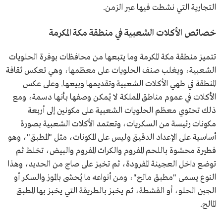
التجارية التي نشطت فيها عبر الزمن.
خصائص الأكلات الشعبية في منطقة مكة المكرمة
تتميز منطقة مكة المكرمة وما يتبعها من محافظات بوفرة الحلويات
الشعبية، ويغلب صنف الحلويات على معظمها، وهي تعكس ثقافة
المنطقة في طهي الأكلات الشعبية وتقديمها وبيعها. وعلى عكس
الأكلات في عموم مناطق المملكة لا يُمكن وصفها بأنها دسمة، ومع
ذلك تحتوي معظم الحلويات الشعبية على مكونين إلى أربعة
مكونات رئيسة من السكريات، وتعتمد الأكلات الشعبية بصورة
أساسية على الإعداد الدقيق وليس على المكونات، مثل "المطبق"، وهو
فطيرة محشوة باللحم المفروم والكراث المفروم والبيض، تخلط ثم
توضع داخل العجينة المفرودة، ثم تخبز على صاج من الحديد، وهذا
النوع يسمى "مطبق مالح"، ومن أنواعه ما يُحشى بالموز والسكر أو
الجبن الحلو، أو القشطة، ثم يخبز بالطريقة التي يخبز بها المطبق
المالح.