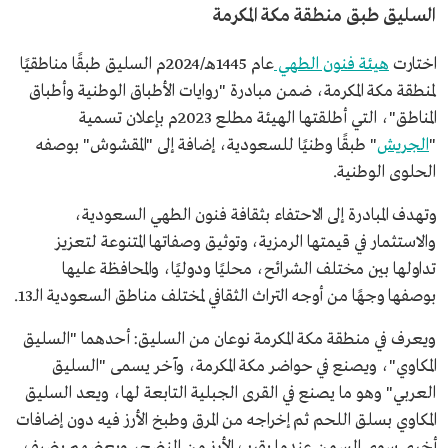
السليق طبق منطقة مكة المكرمة
اختارت
هيئة فنون الطهي
عام 1445هـ/2024م السليق طبقًا مناطقيًا
لمنطقة مكة المكرمة، ضمن مبادرة "روايات الأطباق الوطنية وأطباق
المناطق"، التي أطلقتها الهيئة مطلع 2023م بإعلان تسمية
"
الجريش
" طبقًا وطنيًا للسعودية، إضافة إلى "المقشوش" بوصفه
الحلوى الوطنية.
وتهدف المبادرة إلى الاحتفاء بثقافة فنون الطهي السعودية،
والاستثمار في قيمتها الرمزية، وتوثيق وصفاتها المتنوعة لتعزيز
تداولها بين مختلف الشرائح، محليًا ودوليًا، والمحافظة عليها
بوصفها وجهًا من أوجه التراث الثقافي لمختلف مناطق السعودية الـ13.
ويعرف في منطقة مكة المكرمة نوعان من السليق: أحدهما "السليق
المكاوي"، ويصنع في حواضر مكة المكرمة، وآخر يسمى "السليق
العربي" وهو ما يصنع في القرى الجبلية التابعة لها، ويعد السليق
المكاوي بسلق اللحم ثم إخراجه من المرق وطبخ الأرز فيه دون إضافات
أخرى سوى السمن عندما يقرب الأرز من النضج، وبعضهم يضيف