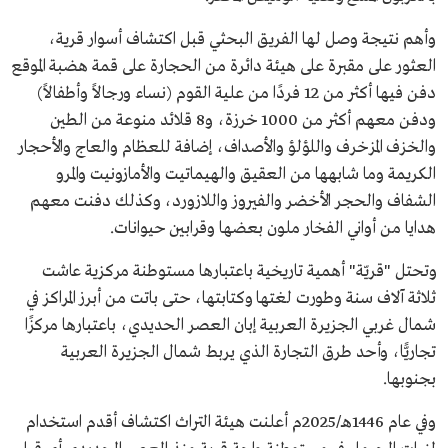
وأهم نتيجة وصل لها الفريق البحثي قبل اكتشاف أسوار قرية،
العثور على مقبرة على هيئة دائرة من الحجارة على قمة هضبة الموقع
دفن فيها أكثر من 12 فردًا من علية القوم (نساء ورجالاً وأطفالاً)
ودفن معهم أكثر من 1000 خرزة، و8 قلائد منوعة من الطين
والخزف المزخرف واللؤلؤ والأصداف، إضافة للعظام والعاج والأحجار
الكريمة وما شابهها من العقيق والهيماتيت والأمازونيت والمرو
الشفاف والحجر الأخضر والفيروز واللازورد، وكذلك دفنت معهم
هدايا من أواني الفخار ملون بعضها وقرابين حيوانات.
وتحتل "قريّة" أهمية تاريخية باعتبارها مستوطنة مركزية عاشت
ثلاثة آلاف سنة وطورت لغتها وكتابتها، حتى باتت من أبرز المراكز في
شمال غربي الجزيرة العربية إبان العصر الحديدي، باعتبارها مركزًا
تجاريًّا، وأحد طرق التجارة الذي يربط شمال الجزيرة العربية
بجنوبها.
وفي عام 1446هـ/2025م أعلنت هيئة التراث اكتشاف أقدم استخدام