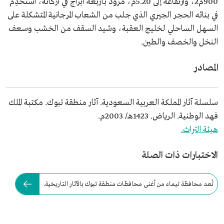
900م2، وارتفاعه إلى 5.20م، مزوَّد بأربعة أبراج في أركانه، استُخدِم
في بنائه الحجر الجيري الذي جلب من الشعاب المرجانية المتشكلة على
السهل الساحلي لخليج العقبة، وشيد السقف من الخشب وسعف
النخل والخصف والطين.
المصادر
سلسلة آثار المملكة العربية السعودية. آثار منطقة تبوك. مكتبة الملك
فهد الوطنية. الرياض. 1423هـ/ 2003م.
هيئة التراث.
الاختبارات ذات الصلة
تُعد محافظة تيماء من أغنى محافظات منطقة تبوك بالآثار التاريخية.