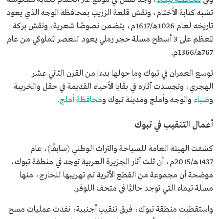
تشبه كتابة الأختام، ونقش قلعة الزريب بمحافظة الوجه الذي يعود
تاريخه لعام 1026هـ/1617م، يتضمن نصوصًا شعرية، ونقش بركة
المعظم على 3 أسطح مسلة حجر رملي يعود للعصر المملوكي من عام
767هـ/1366م.
توسع العمران في تبوك وما حولها بدءا من القرن الثاني عشر
الهجري، وتجسدت آثاره في بقايا الأحياء القديمة في حقل والخريبة
و
ضباء
والوجه وأملج ومدينة تبوك و
محافظة أملج
.
أعمال التنقيب في تبوك
كشفت الهيئة العامة للسياحة والتراث الوطني (سابقًا)، عام
1437هـ/2015م، أن ثلث آثار الجزيرة العربية توجد في منطقة تبوك،
موضحة أن مجموعة من القطع الأثرية تم تهريبها للخارج، منها
مسلة تيماء التي توجد حاليًّا في متحف اللوفر.
واستقطبت منطقة تبوك، فرق تنقيب أجنبية، نفذت عمليات مسح