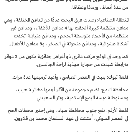
من عدة أنماط، ورمادًا وعظامًا.
المنطقة الصناعية: رصدت فرق البحث عددًا من المدافن المختلفة، وهي
مدافن منتظمة كبيرة ألحقت بها 4 مدافن للأطفال، ومدافن غير
منتظمة من الأحجار متوسطة الحجم، ومدافن متباينة اتخذت
أشكالا عشوائية، ومدافن منحوتة في الصخر، و8 مدافن للأطفال.
كما وجد في الموقع مركب دائري ذو أغراض جنائزية مكون من 3 دوائر
مترابطة شيدت من حجارة مهذبة لراحة الجالسين.
قلعة تبوك: بنيت في العصر العباسي، وأعيد ترميمها عدة مرات.
محافظة البدع: تضم مجموعة من الآثار أهمها مغائر شعيب،
ومستوطنة ديسة البدع الإسلامية، وبئر السعيدني.
قلعة الأزلم: تقع جنوب محافظة ضباء، وهي إحدى محطات الحج
في العصر المملوكي، أُنشئت في عهد السلطان محمد بن قلاوون.