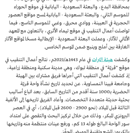
بمحافظة البدع، والبعثة السعودية - اليابانية في موقع الحوراء
للموسم الثاني، والبعثة السعودية - اليابانية لمسح مواقع العصور
الحجرية في العيينة، ووادي محرق، وغبي للموسم التاسع، فيما
تواصلت أعمال التنقيب في موقع تيماء الأثري، بالتعاون مع المعهد
الألماني للآثار، وعملت البعثة السعودية - الإيطالية مسحًا لمواقع الآثار
الغارقة بين أملج وينبع ضمن الموسم الخامس.
وكشفت
هيئة التراث
في عام 1443هـ/2021م، نتائج أعمال التنقيب في
موقع "قريّة" في منطقة تبوك، وهي مدينة سكنية ومنطقة زراعية،
إذ كشفت أعمال التنقيب التي أجراها فريق مشترك بين الهيئة
وجامعة فيينا النمساوية، عن تحديد تاريخ نشأة واحة قريّة
الحضرية بـ1000 سنة أقدم من التاريخ السابق، بعد اتباع أساليب
بحثية حديثة متعددة التخصصات. وأعاد الفريق تاريخها إلى الألفية
الثالثة قبل الميلاد (نحو 2900 - 2600 قبل الميلاد)، أي في العصر
البرونزي المبكر، وذلك من خلال تركيز البحث والتقصي على امتداد
سور الواحة البالغ طوله 13 كم، ورفع عينات منتظمة منه وتاريخها
بالكربون المشع وتقنية الوميض المحفّز.