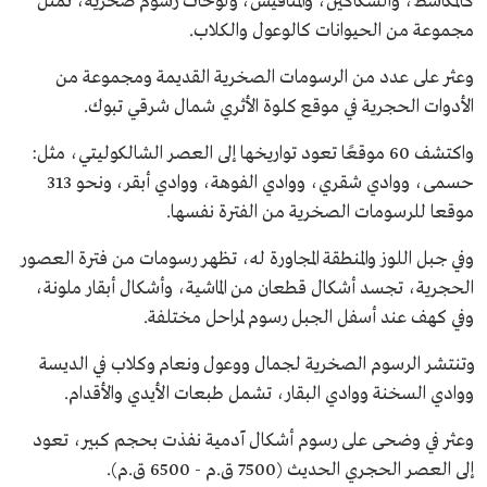
كالمكاشط، والسكاكين، والمناقيش، ولوحات رسوم صخرية، تمثل
مجموعة من الحيوانات كالوعول والكلاب.
وعثر على عدد من الرسومات الصخرية القديمة ومجموعة من
الأدوات الحجرية في موقع كلوة الأثري شمال شرقي تبوك.
واكتشف 60 موقعًا تعود تواريخها إلى العصر الشالكوليتي، مثل:
حسمى، ووادي شقري، ووادي الفوهة، ووادي أبقر، ونحو 313
موقعا للرسومات الصخرية من الفترة نفسها.
وفي جبل اللوز والمنطقة المجاورة له، تظهر رسومات من فترة العصور
الحجرية، تجسد أشكال قطعان من الماشية، وأشكال أبقار ملونة،
وفي كهف عند أسفل الجبل رسوم لمراحل مختلفة.
وتنتشر الرسوم الصخرية لجمال ووعول ونعام وكلاب في الديسة
ووادي السخنة ووادي البقار، تشمل طبعات الأيدي والأقدام.
وعثر في وضحى على رسوم أشكال آدمية نفذت بحجم كبير، تعود
إلى العصر الحجري الحديث (7500 ق.م - 6500 ق.م).