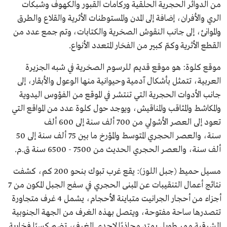
من الدوائر الحجرية الحلقية وركامات القبور والكهوف وشبكات
الري والأفران، إضافة إلى المدن والمستوطنات الأثرية والقلاع والطرق
والموانئ، إلى جانب النقوش الصخرية والكتابات، وتم جمع عدد من
القطع الأثرية وكمّ كبير من الفخار المتعدد الأنواع.
موقع كلوة: هو موقع قديم للرسوم الصخرية في شبه الجزيرة
العربية، تتمثل بأشكال آدمية وحيوانية منها الوعول والأبقار، إلى
جانب الأدوات الحجرية التي تنتشر في الموقع من الفؤوس اليدوية
والمكاشط والمثاقب والمناقيش، ويوجد حول كلوة عدد من المواقع التي
تعود إلى العصر الأشولي من 700 ألف سنة إلى 600 ألف
سنة، والعصر الحجري المتوسط والمؤرخ ما بين 75 ألف سنة إلى 50
ألف سنة، والعصر الحجري الحديث من 7500 - 6500 سنة ق.م.
مسيل حميط (جبل اللوز): يقع غرب تبوك بنحو 200 كم، كشفت
نتائج أعمال التنقيبات عن المبنى الحجري في سفح الجبل المكون من 7
أجزاء من أحجار الجرانيت متباينة الأحجام، يشمل 4 غرف متجاورة
تتصدرها ساحة مفتوحة، ويتصل بهذه الغرف من الجهة الجنوبية
الشرقية ممر طويل يمتد محاذيًا لإحدى الغرف، تضم كسرًا فخارية