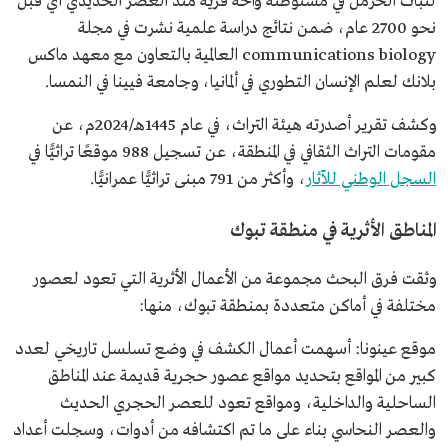
لنبات الحرمل في مستوطنة واحة قرية منذ العصر الحديدي أي قبل
نحو 2700 عام، ضمن نتائج دراسة علمية نشرت في مجلة
communications biology العالمية بالتعاون مع معهد ماكس
بلانك لعلم الإنسان التطوري في ألمانيا، وجامعة فيينا في النمسا.
وكشف تقرير أصدرته هيئة التراث، في عام 1445هـ/2024م، عن
مقومات التراث الثقافي في المنطقة، عن تسجيل 988 موقعًا تراثيًّا في
السجل الوطني للآثار
، وأكثر من 791 مبنى تراثيًّا عمرانيًّا.
المناطق الأثرية في منطقة تبوك
وثقت فرق البحث مجموعة من الأعمال الأثرية التي تعود لعصور
مختلفة في أماكن متعددة بمنطقة تبوك، منها:
موقع عينونا: أسهمت أعمال الكشف في وضع تسلسل تاريخي لعدد
كبير من المواقع بتحديد مواقع عصور حجرية قديمة عند المناطق
الساحلية والداخلية، ومواقع تعود للعصر الحجري الحديث
والعصر النحاسي بناء على ما تم اكتشافه من أدوات، وسجلت أعداد