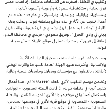
وتنقيب في المنطقة، أسفرت عن اكتشافات مختلفة، إذ نفذت خمس
فرق بحثية واستكشافية سعودية وأوروبية وآسيوية (ألمانية،
ونمساوية، ويابانية، وبولندية، وفرنسية)، في عام 1439هـ/2017م،
أعمال تنقيب عن الآثار في عدة مواقع بمنطقة تبوك. وعملت بعثة
ألمانية في تيماء، فيما عمل فريق بولندي في قرية عينونا، ونقب فريق
ياباني في وادي "المحرق"، وفريق سعودي - فرنسي في محافظة البدع،
إضافة إلى فريق آخر مشترك عمل في موقع "قرية" شمال مدينة
تبوك.
وضمت هذه الفرق علماء متخصصين في الدراسات الأثرية
والإنسانية، وأشرفت عليها الهيئة العامة للسياحة والتراث الوطني
(آنذاك)، بالتعاون مع مؤسسات ومعاهد وجامعات علمية وعالمية.
وتضمن موسم التنقيب الأثري للعام 1440هـ/2018م، عدة أعمال
تنقيب أثرية في منطقة تبوك، إذ قامت البعثة السعودية - البولندية
باستكمال أعمالها في موقع عينونا الأثري للموسم الثامن، والبعثة
السعودية - النمساوية في موقع قرية الأثري في موسمها السادس،
والبعثة السعودية - الفرنسية في موسمها الثاني في موقع المالحة