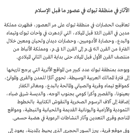
الآثار في منطقة تبوك في عصور ما قبل الإسلام
تعاقبت الحضارات في منطقة تبوك على مر العصور، فظهرت مملكة
مدين في القرن الـ12 قبل الميلاد، التي ازدهرت في واحات تبوك وتيماء
والبدع، وحضارة الأدوميين، وحضارات ديدان ولحيان ومعين خلال
الفترة من القرن الـ6 ق.م إلى القرن الـ1 ق.م، ومملكة الأنباط من
منتصف القرن الأول قبل الميلاد حتى بداية القرن الثاني الميلادي.
ويوجد بمنطقة تبوك عدد كبير من المواقع الأثرية التي يرجع تاريخها
إلى فترة الممالك العربية الوسيطة، تحوي آثارًا للمدن والقرى والموانئ،
كمواقع تيماء وقرية والصياني والمالحة بالبدع، ومغائر الكفار
بعينونا، والقصير وأكرا كومي بجنوب الوجه، والديسة شرق ضباء،
إضافة إلى آلاف الرسوم الصخرية والنقوش الكتابية بالخطوط
الثمودية والآرامية واليونانية القديمة واللحيانية والنبطية، ومواقع
المناجم وقرى التعدين وآثار النشاطات الرعوية في هضبة حسمى.
وفي موقع قرية، يبرز السور الحجري الذي يحيط بالمدينة، يعود إلى