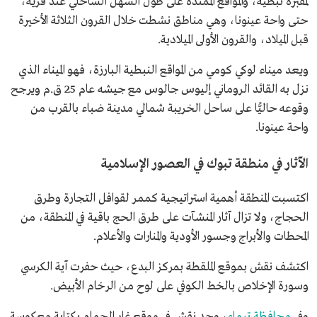
لمقبرة نبطية، والمواقع الممتدة على طول السهل الساحلي عند قرية،
حتى واحة عينونا، وهي مناطق نشطت خلال القرون الثلاثة الأخيرة
قبل الميلاد، والقرون الأولى الميلادية.
ويعد ميناء لوكي كومي من المواقع النبطية البارزة، فهو الميناء الذي
نزل به القائد الروماني إليوس جالوس مع جيشه عام 25 ق.م ويرجح
وقوعه حاليًّا على ساحل الخريبة شمالي مدينة ضباء بالقرب من
واحة عينونا.
الآثار في منطقة تبوك في العصور الإسلامية
اكتسبت المنطقة أهمية استراتيجية كممر لقوافل التجارة وطرق
الحجاج، ولا تزال آثار المنشآت على طرق الحج باقية في المنطقة، من
المحطات والأبراج وجسور الأودية والمنارات والأعلام.
اكتشف نقش بموقع الملقطة بمركز البدع، حيث حفرت آية الكرسي
وسورة الإخلاص بالخط الكوفي على لوح من الرخام الأبيض.
وفي
محافظة تيماء
، وجد نقش في موقع غار الحمام بكتابة معكوسة