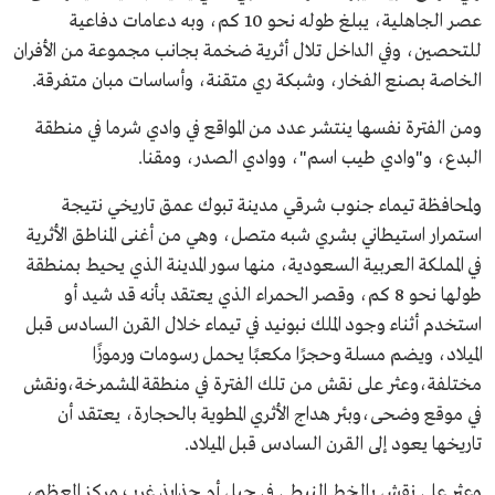
عصر الجاهلية، يبلغ طوله نحو 10 كم، وبه دعامات دفاعية
للتحصين، وفي الداخل تلال أثرية ضخمة بجانب مجموعة من الأفران
الخاصة بصنع الفخار، وشبكة ري متقنة، وأساسات مبان متفرقة.
ومن الفترة نفسها ينتشر عدد من المواقع في وادي شرما في منطقة
البدع، و"وادي طيب اسم"، ووادي الصدر، ومقنا.
ولمحافظة تيماء جنوب شرقي مدينة تبوك عمق تاريخي نتيجة
استمرار استيطاني بشري شبه متصل، وهي من أغنى المناطق الأثرية
في المملكة العربية السعودية، منها سور المدينة الذي يحيط بمنطقة
طولها نحو 8 كم، وقصر الحمراء الذي يعتقد بأنه قد شيد أو
استخدم أثناء وجود الملك نبونيد في تيماء خلال القرن السادس قبل
الميلاد، ويضم مسلة وحجرًا مكعبًا يحمل رسومات ورموزًا
مختلفة،وعثر على نقش من تلك الفترة في منطقة المشمرخة،ونقش
في موقع وضحى،وبئر هداج الأثري المطوية بالحجارة، يعتقد أن
تاريخها يعود إلى القرن السادس قبل الميلاد.
وعثر على نقش بالخط النبطي في جبل أم جذايذ غرب مركز المعظم،