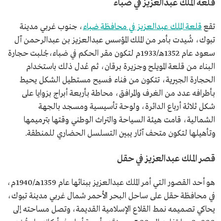
قلعة الملك عبدالعزيز في ضباء
تقع
قلعة الملك عبدالعزيز في محافظة ضباء
، جنوب غربي مدينة
تبوك، شُيدت بأمر من الملك المؤسس عبدالعزيز بن عبدالرحمن آل
سعود عام 1352هـ/1933م لتكون مقر الحكم في ضباء،جُلبت حجارة
البناء من قلعة المويلح وجزيرة برقان، ثم عُدل ذلك باستخدام
الحجارة الجيرية، تتكون من فناء فسيح مستطيل الشكل يحيط
بأطرافه عدد من الغرف والمرافق، محاطة بأربعة أبراج بزوايا على
شكل ثلاثة أرباع الدائرة، ولوحة تأسيسية ومسجد بالجهة
الشمالية، قامت هيئة السياحة والتراث الوطني وقتها بترميمها
وتأهيلها لتكون متحف آثار يبين التسلسل الحضاري للمنطقة.
قصر الملك عبدالعزيز في حقل
هو أحد القصور التي أمر الملك عبدالعزيز ببنائها عام 1359هـ/1940م،
في محافظة حقل على ساحل البحر الأحمر شمال غربي مدينة تبوك،
يحاكي تصميمه نمط القلاع الإسلامية القديمة، وتصل مساحته إلى