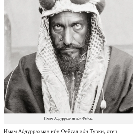
Имам Абдуррахман ибн Фейсал
Имам Абдуррахман ибн Фейсал ибн Турки, отец