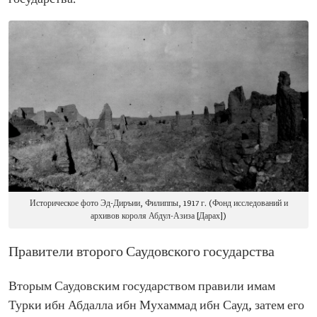
Историческое фото Эд-Диръии, Филиппы, 1917 г. (Фонд исследований и
архивов короля Абдул-Азиза [Дарах])
Правители второго Саудовского государства
Вторым Саудовским государством правили имам
Турки ибн Абдалла ибн Мухаммад ибн Сауд, затем его