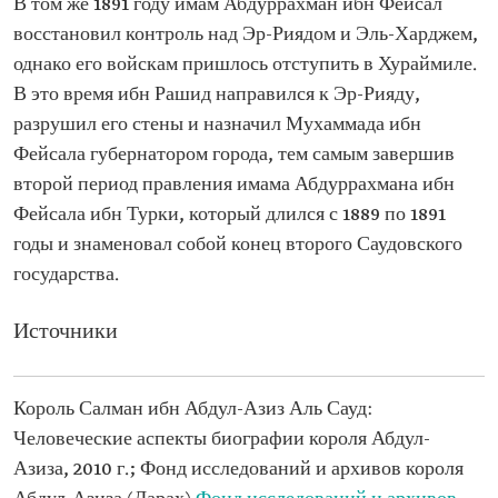
В том же 1891 году имам Абдуррахман ибн Фейсал
восстановил контроль над Эр-Риядом и Эль-Харджем,
однако его войскам пришлось отступить в Хураймиле.
В это время ибн Рашид направился к Эр-Рияду,
разрушил его стены и назначил Мухаммада ибн
Фейсала губернатором города, тем самым завершив
второй период правления имама Абдуррахмана ибн
Фейсала ибн Турки, который длился с 1889 по 1891
годы и знаменовал собой конец второго Саудовского
государства.
Источники
Король Салман ибн Абдул-Азиз Аль Сауд:
Человеческие аспекты биографии короля Абдул-
Азиза, 2010 г.; Фонд исследований и архивов короля