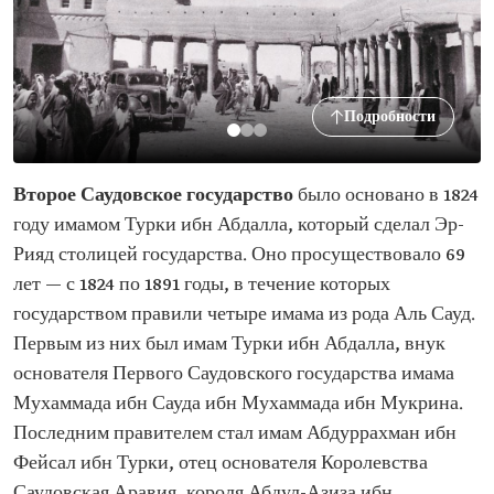
Подробности
Второе Саудовское государство
было основано в 1824
году имамом Турки ибн Абдалла, который сделал Эр-
Рияд столицей государства. Оно просуществовало 69
лет — с 1824 по 1891 годы, в течение которых
государством правили четыре имама из рода Аль Сауд.
Первым из них был имам Турки ибн Абдалла, внук
основателя Первого Саудовского государства имама
Мухаммада ибн Сауда ибн Мухаммада ибн Мукрина.
Последним правителем стал имам Абдуррахман ибн
Фейсал ибн Турки, отец основателя Королевства
Саудовская Аравия, короля Абдул-Азиза ибн