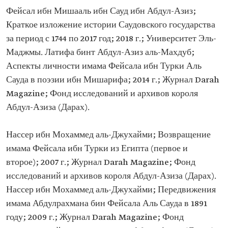
Фейсал ибн Мишааль ибн Сауд ибн Абдул-Азиз;
Краткое изложение истории Саудовского государства
за период с 1744 по 2017 год; 2018 г.; Университет Эль-
Маджмы. Латифа бинт Абдул-Азиз аль-Махдуб;
Аспекты личности имама Фейсала ибн Турки Аль
Сауда в поэзии ибн Мишарифа; 2014 г.; Журнал Darah
Magazine; Фонд исследований и архивов короля
Абдул-Азиза (Дарах).
Нассер ибн Мохаммед аль-Джухайми; Возвращение
имама Фейсала ибн Турки из Египта (первое и
второе); 2007 г.; Журнал Darah Magazine; Фонд
исследований и архивов короля Абдул-Азиза (Дарах).
Нассер ибн Мохаммед аль-Джухайми; Передвижения
имама Абдулрахмана бин Фейсала Аль Сауда в 1891
году; 2009 г.; Журнал Darah Magazine; Фонд