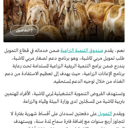
التفاصيل
نعم، يقدم
صندوق التنمية الزراعية
ضمن خدماته في قطاع التمويل
طلب تمويل مربي الماشية، وهو برنامج دعم لصغار مربي الماشية،
يندرج ضمن برامج التنمية الريفية الزراعية المستدامة تحت رعاية
برنامج الإعانات الزراعية، حيث يهدف إلى تعظيم الاستفادة من دعم
الغذاء من خلال توجيه الدعم لمستحقيه.
وتستهدف القروض التنموية التشغيلية لمربي الماشية، الأفراد المهتمين
بتربية الماشية من المسجَّلين لدى وزارة البيئة والمياه والزراعة.
ويقدم
التمويل
على دفعتين تسددان على أقساط شهرية بفترة لا
تتجاوز أربع سنوات مع إضافة فترة سماح لمدة سنة، ويستهدف