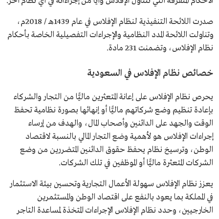
الأحكام المتفرقة التي تتناول الإفلاس وأيًّا من إجراءاته في أي نظام آخر.
صدرت اللائحة التنفيذية لنظام الإفلاس في عام 1439هـ / 2018م،
وتناولت اللائحة المدد النظامية والإجراءات التفصيلية الخاصة بأحكام
نظام الإفلاس، وتضمنت 231 مادة.
خصائص نظام الإفلاس في السعودية
يحرص نظام الإفلاس على إعانة المتعثرين ماليًّا من التجار والشركاء
بإعادة تنظيم وضع شركاتهم ماليًّا أو إنهائها بصورة نظامية تحفظ
الوقت والجهد على الدائنين وأصحاب المال، والهدف من إرساء
إجراءات الإفلاس هو لأهمية وضع التجار المالي بالنسبة لاقتصاد
الوطن، وترسيخ نظام يحفظ حقوق الدائنين المتضررين من وضع
الشركات المتعثرة ماليًّا أو الموظفين في تلك الشركات.
يعزز نظام الإفلاس سهولة الأعمال التجارية وتحسين بيئة الاستثمار
في المملكة بما يعود بالنفع على اقتصاد الوطن والمستثمرين
الخارجيين، وحدد نظام الإفلاس الإجراءات المتخذة لمساعدة التاجر