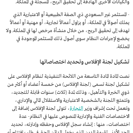
والكيانات الأخرى الهادفة إلى تحقيق الربح، المسجلة في المملكة.
- المستثمر غير السعودي ذي الصفة الطبيعية أو الاعتبارية الذي
يملك أصولاً في المملكة، أو يزاول أعمالاً تجارية، أو مهنية أو أعمالاً
تهدف إلى تحقيق الربح، من خلال منشأة مرخص لها في المملكة. ولا
يخضع لإجراءات النظام سوى أصول ذلك المستثمر الموجودة في
المملكة.
تشكيل لجنة الإفلاس وتحديد اختصاصاتها
نصت المادة المادة التاسعة من اللائحة التنفيذية لنظام الإفلاس على
تشكيل لجنة تسمى (لجنة الإفلاس) من خمسة أعضاء أو أكثر من
ذوي الخبرة والتأهيل، وذلك لمدة (ثلاث) سنوات قابلة للتجديد،
وتتمتع اللجنة بالشخصية الاعتبارية والاستقلال المالي والإداري،
وتعمل تحت إشراف وزير
التجارة
، تتولى لجنة الإفلاس إضافة إلى
الاختصاصات الفنية والإدارية المنصوص عليها في النظام- عدة
اختصاصات، منها : إنشاء سجل الإفلاس وحفظه وإدارته، تحديد
الحد الأدنى لقيمة الدين الذي يخول الدائن الحق في طلب افتتاح أي