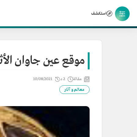
استكشف
موقع عين جاوان الأث
مقالة
2 د
10/08/2021
معالم و آثار