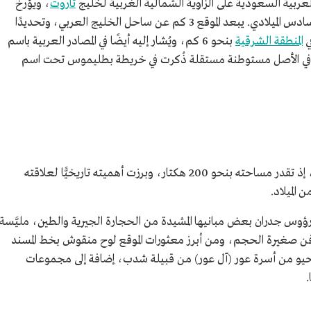
لعربية السعودية على الزاوية الشمالية الغربية لخليج
تاروت
، ويؤرخ
للفترة من القرن الرابع قبل الميلاد حتى القرن السادس الميلادي. يبعد الموقع 3 كم عن ساحل الخليج العربي، وتحديدًا
ي
المنطقة الشرقية
بنحو 6 كم، ويُشار إليه أيضًا في المصادر العربية باسم
وقع في الأصل مستوطنة مستقلة ذُكرت في خريطة بطليموس تحت اسم
، إذ تقدر مساحته بنحو 200 هكتار، وبرزت أهميته تاريخيًّا لعلاقته
 الميلاد.
ؤوس جدران بعض مبانيها المشيدة من الحجارة الجيرية والطين، مليَّسة
ن صغيرة الحجم، ومن أبرز معثورات الموقع لوح منقوش بخط المسند
حيو من أسرة عور (آل عور) من قبيلة شدب، إضافة إلى مجموعات
.