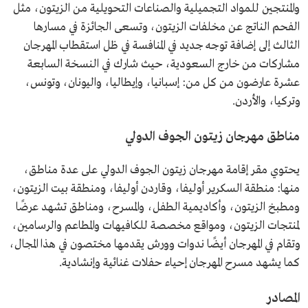
والمنتجين للمواد التجميلية والصناعات التحويلية من الزيتون، مثل
الفحم الناتج عن مخلفات الزيتون، وتسعى الجائزة في مسارها
الثالث إلى إضافة توجه جديد في المنافسة في ظل استقطاب المهرجان
مشاركات من خارج السعودية، حيث شارك في النسخة السابعة
عشرة عارضون من كل من: إسبانيا، وإيطاليا، واليونان، وتونس،
وتركيا، والأردن.
مناطق مهرجان زيتون الجوف الدولي
يحتوي مقر إقامة مهرجان زيتون الجوف الدولي على عدة مناطق،
منها: منطقة السكرير أوليفا، وقاردن أوليفا، ومنطقة بيت الزيتون،
ومطبخ الزيتون، وأكاديمية الطفل، والمسرح، ومناطق تشهد عرضًا
لمنتجات الزيتون، ومواقع مخصصة للكافيهات والمطاعم والرسامين،
وتقام في المهرجان أيضًا ندوات وورش يقدمها مختصون في هذا المجال،
كما يشهد مسرح المهرجان إحياء حفلات غنائية وإنشادية.
المصادر