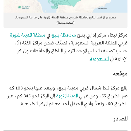
موقع مركز نبط التابع لمحافظة ينبع في منطقة المدينة المنورة على خارطة السعودية.
(سعوديبيديا)
مركز نبط
، مركز إداري يتبع
محافظة ينبع
في
منطقة المدينة المنورة
غربي المملكة العربية السعودية، يُصنَّف ضمن مراكز الفئة (أ)،
حسب تصنيف الدليل الموحد لترميز المناطق والمحافظات والمراكز
الإدارية في
السعودية
.
موقعه
يقع مركز نبط شمال غربي مدينة ينبع، ويبعد عنها بنحو 103 كم
عبر الطريق 55، ومن غربي
المدينة المنورة
إلى المركز نحو 345 كم، عبر
الطريق 60، ويُعدُّ وادي المجيفل أحد معالم المركز الطبيعية.
المصادر