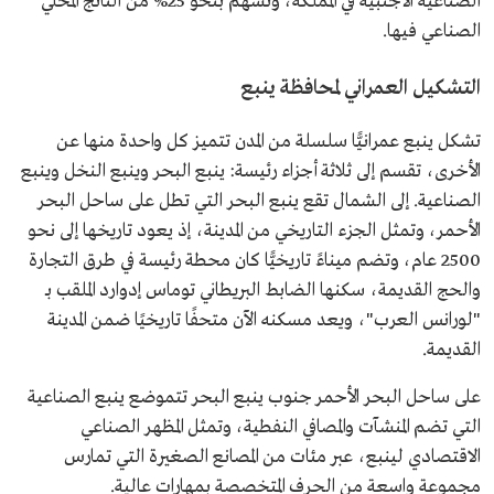
الصناعية الأجنبية في المملكة، وتُسهم بنحو 25% من الناتج المحلي
الصناعي فيها.
التشكيل العمراني لمحافظة ينبع
تشكل ينبع عمرانيًّا سلسلة من المدن تتميز كل واحدة منها عن
الأخرى، تقسم إلى ثلاثة أجزاء رئيسة: ينبع البحر وينبع النخل وينبع
الصناعية. إلى الشمال تقع ينبع البحر التي تطل على ساحل البحر
الأحمر، وتمثل الجزء التاريخي من المدينة، إذ يعود تاريخها إلى نحو
2500 عام، وتضم ميناءً تاريخيًّا كان محطة رئيسة في طرق التجارة
والحج القديمة، سكنها الضابط البريطاني توماس إدوارد الملقب بـ
"لورانس العرب"، ويعد مسكنه الآن متحفًا تاريخيًا ضمن المدينة
القديمة.
على ساحل البحر الأحمر جنوب ينبع البحر تتموضع ينبع الصناعية
التي تضم المنشآت والمصافي النفطية، وتمثل المظهر الصناعي
الاقتصادي لينبع، عبر مئات من المصانع الصغيرة التي تمارس
مجموعة واسعة من الحرف المتخصصة بمهارات عالية.