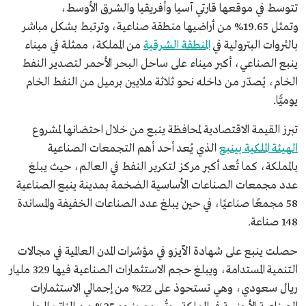
تتوسط في موقعها قارتي آسيا وأفريقيا والشرق الأوسط،
وتمثل 19.65% من أراضيها منطقة صناعية، وترتبط بشكل مباشر
بالثروات البترولية في
المنطقة الشرقية
من المملكة، ممثلة في ميناء
ينبع الصناعي، أكبر ميناء على ساحل البحر الأحمر لتصدير النفط
الخام، يُصدّر من داخله نحو ثلاثة ملايين برميل من النفط الخام
يوميًّا.
تبرز القيمة الاقتصادية لمحافظة ينبع من خلال احتضانها لمشروع
الهيئة الملكية بينبع
الذي يُعد أحد أهم التجمعات الصناعية
بالمملكة، كما تُعد أكبر مركز لتكرير النفط في العالم، حيث يبلغ
عدد مجمعات الصناعات الأساسية الضخمة بمدينة ينبع الصناعية
58 مجمعًا صناعيًا، في حين يبلغ عدد الصناعات الخفيفة والمساندة
148 صناعة.
حصلت ينبع على شهادة الآيزو في مؤشرات المدن العالمية في مجالات
التنمية المستدامة، ويبلغ حجم الاستثمارات الصناعية فيها 329 مليار
ريال سعودي، وهي تستحوذ على 22% من إجمالي الاستثمارات