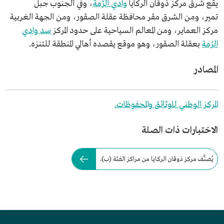
يقع شرق مركز ذوقان الركايا
وادي الرُّمة
، وفي الجنوب جبل
تمير، ومن الشرق مقر محافظة عقلة الصقور، ومن الجهة الغربية
مركز العماير، ومن المعالم السياحية على حدود المركز
سد وادي
الرُمة
بعقلة الصقور، وهو موقع يقصده أهالي المنطقة للتنزه.
المصادر
المركز الوطني للوثائق والمحفوظات.
الاختبارات ذات الصلة
يُصنَّف مركز ذوقان الركايا من مراكز الفئة (ب).