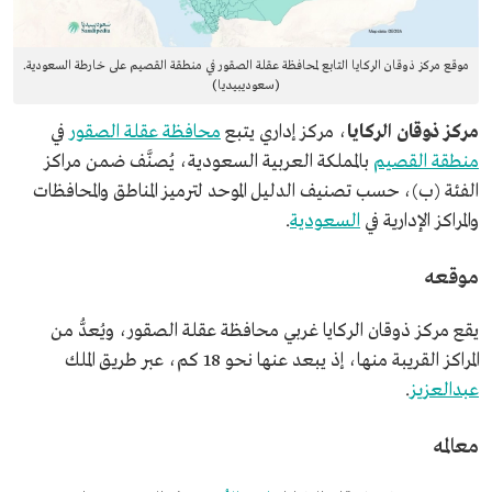
موقع مركز ذوقان الركايا التابع لمحافظة عقلة الصقور في منطقة القصيم على خارطة السعودية.
(سعوديبيديا)
مركز ذوقان الركايا
، مركز إداري يتبع
محافظة عقلة الصقور
في
منطقة القصيم
بالمملكة العربية السعودية، يُصنَّف ضمن مراكز
الفئة (ب)، حسب تصنيف الدليل الموحد لترميز المناطق والمحافظات
والمراكز الإدارية في
السعودية
.
موقعه
يقع مركز ذوقان الركايا غربي محافظة عقلة الصقور، ويُعدُّ من
المراكز القريبة منها، إذ يبعد عنها نحو 18 كم، عبر طريق الملك
عبدالعزيز
.
معالمه