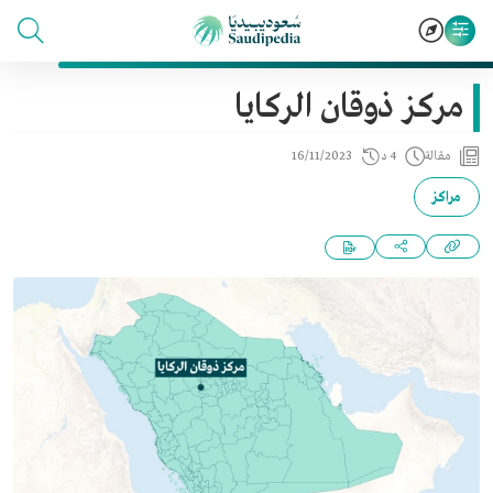
مركز ذوقان الركايا
مقالة
4 د
16/11/2023
مراكز