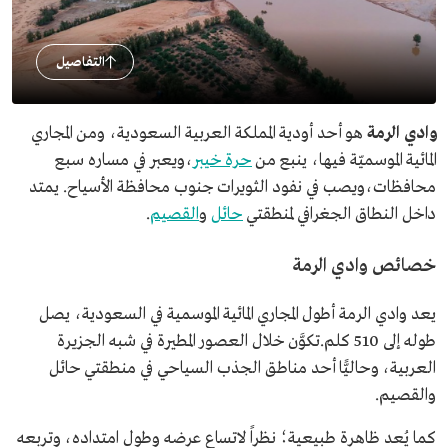
التفاصيل
وادي الرمة
هو أحد أودية المملكة العربية السعودية، ومن المجاري
المائية الموسميّة فيها، ينبع من
حرة خيبر
،ويعبر في مساره سبع
محافظات،ويصب في نفود الثويرات جنوب محافظة الأسياح. يمتد
داخل النطاق الجغرافي لمنطقتي
حائل
و
القصيم
.
خصائص وادي الرمة
يعد وادي الرمة أطول المجاري المائية الموسمية في السعودية، يصل
طوله إلى 510 كلم.تكوَّن خلال العصور المطيرة في شبه الجزيرة
العربية، وحاليًّا أحد مناطق الجذب السياحي في منطقتي حائل
والقصيم.
كما يُعد ظاهرة طبيعية؛ نظراً لاتساع عرضه وطول امتداده، وتربعه