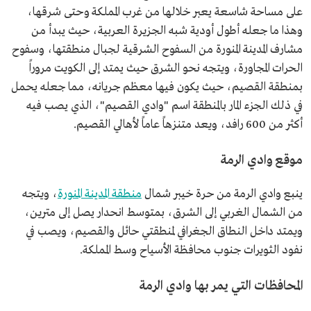
على مساحة شاسعة يعبر خلالها من غرب المملكة وحتى شرقها،
وهذا ما جعله أطول أودية شبه الجزيرة العربية، حيث يبدأ من
مشارف المدينة المنورة من السفوح الشرقية لجبال منطقتها، وسفوح
الحرات المجاورة، ويتجه نحو الشرق حيث يمتد إلى الكويت مروراً
بمنطقة القصيم، حيث يكون فيها معظم جريانه، مما جعله يحمل
في ذلك الجزء المار بالمنطقة اسم "وادي القصيم"، الذي يصب فيه
أكثر من 600 رافد، ويعد متنزهاً عاماً لأهالي القصيم.
موقع وادي الرمة
ينبع وادي الرمة من حرة خيبر شمال
منطقة المدينة المنورة
، ويتجه
من الشمال الغربي إلى الشرق، بمتوسط انحدار يصل إلى مترين،
ويمتد داخل النطاق الجغرافي لمنطقتي حائل والقصيم، ويصب في
نفود الثويرات جنوب محافظة الأسياح وسط المملكة.
المحافظات التي يمر بها وادي الرمة