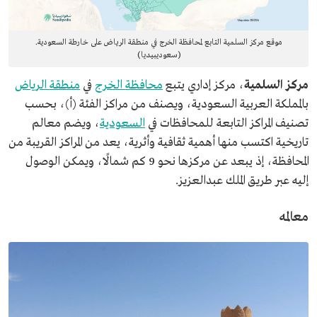
موقع مركز السلمية التابع لمحافظة الخرج في منطقة الرياض على خارطة السعودية.
(سعوديبيديا)
مركز السلمية
، مركز إداري يتبع
محافظة الخرج
في
منطقة الرياض
بالمملكة العربية السعودية، ويصنف من مراكز الفئة (أ)، بحسب
تصنيف المراكز التابعة للمحافظات في
السعودية
، ويضم معالم
تاريخية اكتسب منها أهمية ثقافية وأثرية، يعد من المراكز القريبة من
المحافظة، إذ يبعد عن مركزها نحو 9 كم شمالًا، ويمكن الوصول
إليه عبر طريق الملك عبدالعزيز.
معالمه