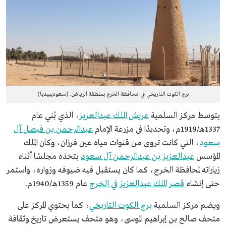
برج الكوت التاريخي في محافظة الخرج بمنطقة الرياض. (سعوديبيديا)
يتوسط مركز السلمية
عريش الملك عبدالعزيز
، الذي بُني عام
1337هـ/1919م، وتحديدًا في مزرعة الإمام
عبدالرحمن بن فيصل آل
سعود
، التي كانت تروى من قنوات مياه عين فرزان، وكان الملك
المؤسس
عبدالعزيز بن عبدالرحمن آل سعود
يتخذه مجلسًا أثناء
زياراته لمحافظة الخرج، كما كان يستقبل فيه ضيوفه وزواره، واستمر
حتى إنشاء
قصر الملك عبدالعزيز في الخرج
عام 1359هـ/1940م.
ويضم مركز السلمية
برج الكوت التاريخي
، كما يحتوي المركز على
متحف صالح بن إبراهيم الموسى، وهو متحف يستعرض تاريخ وثقافة