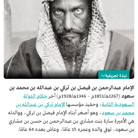
نبذة تعريفية
عبدالرحمن بن فيصل بن تركي آل سعود
الإمام عبدالرحمن بن فيصل بن تركي بن عبدالله بن محمد بن
سعود
(1267هـ/1851م – 1346هـ/1928م) آخر
حكام الدولة
الاسم
الإمام عبدالرحمن بن فيصل بن تركي.
السعودية الثانية
، وحفيد مؤسسها
الإمام تركي بن عبدالله بن
تاريخ الميلاد
1267هـ/1851م.
محمد بن سعود
، وهو أصغر أبناء الإمام فيصل بن تركي، ووالدته
تاريخ الوفاة
1346هـ/1928م.
هي الأميرة سارة بنت مشاري بن عبدالرحمن بن حسن بن مشاري
الخصائص
آخر حكام الدولة السعودية الثانية.
بن سعود، توفي والده وعمره 15 عامًا، وعاش بعده 64 عامًا.
صفاته
اتصف بالتدين والعدل والزهد والتواضع وحب المعرفة