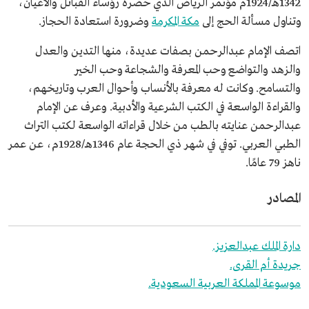
1342هـ/1924م مؤتمر الرياض الذي حضره رؤساء القبائل والأعيان،
وتناول مسألة الحج إلى
مكة المكرمة
وضرورة استعادة الحجاز.
اتصف الإمام عبدالرحمن بصفات عديدة، منها التدين والعدل
والزهد والتواضع وحب المعرفة والشجاعة وحب الخير
والتسامح. وكانت له معرفة بالأنساب وأحوال العرب وتاريخهم،
والقراءة الواسعة في الكتب الشرعية والأدبية. وعرف عن الإمام
عبدالرحمن عنايته بالطب من خلال قراءاته الواسعة لكتب التراث
الطبي العربي. توفي في شهر ذي الحجة عام 1346هـ/1928م، عن عمر
ناهز 79 عامًا.
المصادر
دارة الملك عبدالعزيز.
جريدة أم القرى.
موسوعة المملكة العربية السعودية.