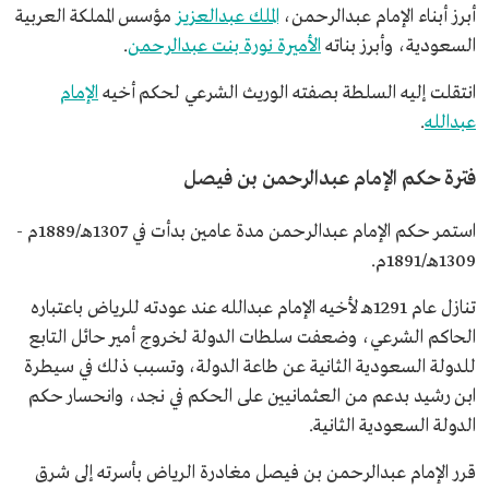
والشجاعة وحب الخير والتسامح. وكانت له معرفة بالأنساب
أبرز أبناء الإمام عبدالرحمن،
الملك عبدالعزيز
مؤسس المملكة العربية
وأحوال العرب وتاريخهم، والقراءة الواسعة في الكتب
السعودية، وأبرز بناته
الأميرة نورة بنت عبدالرحمن
.
الشرعية والأدبية. وعرف عنه عنايته بالطب.
انتقلت إليه السلطة بصفته الوريث الشرعي لحكم أخيه
الإمام
عبدالله
.
فترة حكم الإمام عبدالرحمن بن فيصل
استمر حكم الإمام عبدالرحمن مدة عامين بدأت في 1307هـ/1889م -
1309هـ/1891م.
تنازل عام 1291هـ لأخيه الإمام عبدالله عند عودته للرياض باعتباره
الحاكم الشرعي، وضعفت سلطات الدولة لخروج أمير حائل التابع
للدولة السعودية الثانية عن طاعة الدولة، وتسبب ذلك في سيطرة
ابن رشيد بدعم من العثمانيين على الحكم في نجد، وانحسار حكم
الدولة السعودية الثانية.
قرر الإمام عبدالرحمن بن فيصل مغادرة الرياض بأسرته إلى شرق