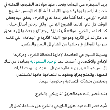
يريد السيطرة على اليمامة ونجد، منها مواردها الطبيعية المتمثلة في
خصوبة أراضيها ووفرة عيونها المائية، فأنشأ الملك المؤسس مشروع
الخرج الزراعي، كما أنشأ مقر إقامة له في الخرج، يمضي فيه بعض
الوقت كل عام، لمتابعة المشروع الزراعي، ولكي ترتاض أصائل خيله،
كذلك تمتاز الخرج بمواقع أثرية بارزة يرجع تاريخ بعضها إلى 500 ق.
م، مثل المدافن الأثرية ومواقع "البنة" الأثرية في اليمامة، التي كانت
تمر بها القوافل في رحلتها من الشام إلى اليمن والعكس.
ومدينة السيح هي العاصمة الإدارية لمحافظة الخرج، ومركزها
الإداري والاقتصادي. أسست بعد
توحيد السعودية
بمبادرة من الملك
المؤسس عبدالعزيز بن عبدالرحمن آل سعود. وشهدت قفزات
تنموية، وتتمتع بمزايا ومقومات اقتصادية جاذبة للاستثمار،
وتحتضن منشآت اقتصادية وحكومية مهمة.
بناء قصر الملك عبدالعزيز التاريخي بالخرج
شُيد قصر الملك عبدالعزيز التاريخي بالخرج على مساحة تصل إلى