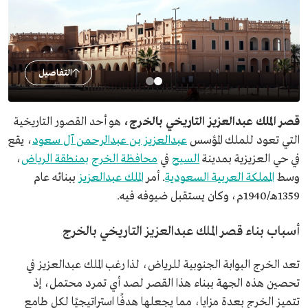
التفاصيل
قصر الملك عبدالعزيز التاريخي بالخرج،
هو أحد القصور التاريخية
التي تعود للملك المؤسس
عبدالعزيز بن عبدالرحمن آل سعود
، يقع
في حي العزيزية بمدينة
السيح
في
محافظة الخرج
بمنطقة الرياض
،
وسط
المملكة العربية السعودية
. أمر
الملك عبدالعزيز
ببنائه عام
1359هـ/1940م، وكان يستقبل ضيوفه فيه.
أسباب بناء قصر الملك عبدالعزيز التاريخي بالخرج
تعد الخرج البوابة الجنوبية للرياض، لذا رغب الملك عبدالعزيز في
تحصين هذه الجهة ببناء هذا القصر لصد أي تمرد محتمل، إذ
تتميز الخرج بعدة مزايا، مما يجعلها هدفًا استراتيجيًا لكل طامع