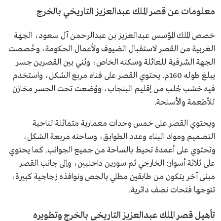
معلومات عن قصر الملك عبدالعزيز التاريخي بالخرج
خصص الملك المؤسس عبدالعزيز بن عبدالرحمن آل سعود، الجهة
الغربية من القصر لاستقبال الضيوف ولأعمال الحكومة، وخُصصت
الجهة الشرقية للعائلة وسكنه الخاص، وبُني بين القصرين جسر
يبلغ طوله 160م. يحتوي القصر على فناء مربع الشكل، واستخدم
فيه خشب جُلب من إقليم البنجاب، ووُضعت تحت الجسر مخازن
للأطعمة والأسلحة.
ويحتوي القصر على خمس وحدات معمارية متماثلة لناحية
التصميم ومواد البناء وعدد الطوابق، وساحته مربعة الشكل،
وتحتوي على أعمدة تحيط بالساحة من جميع الجوانب. كما يحتوي
على ثلاثة أسوار: الخارجي ثم سورين داخليين، وإلى جانب القصر
مبنى آخر يتكون من طابقين مطلي بالجص ونوافذه زجاجية كبيرة،
تتوجها فتحات نصف دائرية.
تأهيل قصر الملك عبدالعزيز التاريخي بالخرج وتطويره