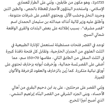
1725م2، وهو مكون من طابقين، وبُني على الطراز المعماري
الإسلامي، واستخدم البناؤون الأحجار المغطاة بالجص، والطين اللبن
وجريد النخل وخشب الأثل. ويحتوي القصر على شرفات متنوعة،
وأطلق عليه وزير المالية آنذاك عبدالله بن سليمان الحمدان اسم
"قصر مشرف"، بسبب إطلالته على بعض البلدات والقرى الواقعة
شمالي السيح.
توجد في القصر فتحات مستطيلة تستعمل للإنارة الطبيعية في
الثلث العلوي من الجدران الخارجية، وتقابل كل فتحة نافذة كبيرة
في الثلث السفلي من الطابق الثاني، مقاسها 70×150 سم، مما
أضفى على القصر لمسة جمالية، وزُخرفت أبوابه بزخارف تحتوي على
أوراق نباتية متكررة. كما زُين بالزخارف والعقود المزخرفة والألوان
المميزة.
وبُني القصر على مرحلتين، على يد ابن دحيم البقري من أهالي
الأحساء، وبنى الجزء الشرقي من القصر البنّاء إبراهيم النشمي،
الذي أصبح أميرًا للخرج.