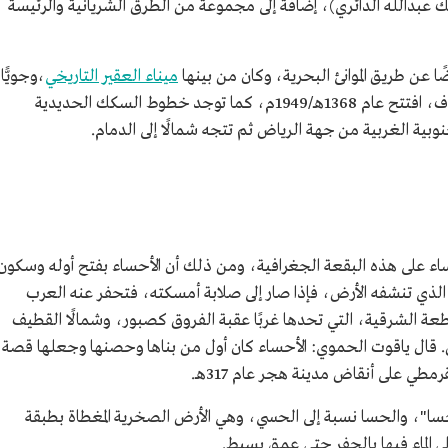
ك عبدالله الدائري)، إضافة إلى مجموعة من الطرق الشريانية والرئيسة
ًا عن طريق الموانئ البحرية، وكان من بينها
ميناء العقير التاريخي
،وجويًّا
عبر مطار دولي على بعد 14 كم من مدينة الهفوف، افتتح عام 1368هـ/1949م، كما توجد خطوط السكك الحديدية
بية الغربية من جهة الرياض ثم تتجه شمالًا إلى الدمام.
أحساء على هذه البقعة الجغرافية، ومن ذلك أن الأحساء بفتح أوله وسكون
الذي تنشفه الأرض، فإذا صار إلى صلابة أمسكته، فتحفر عنه العرب
عة الشرقية، التي تحدها غربًا عقبة الفروق كصبور، وشمالًا القطيف
ين. قال ياقوت الحموي: الأحساء كان أول من بناها وحصنها وجعلها قصة
طي على أنقاض مدينة هجر عام 317هـ.
حسا"، والحسا نسبة إلى الحسي، وهي الأرض الصخرية المغطاة بطبقة
ى الماء فيها بالحفر حتى عمق بسيط.