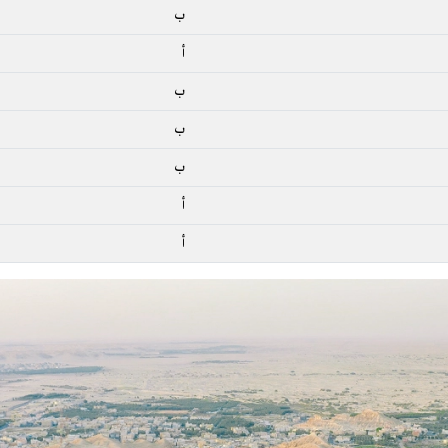
ب
أ
ب
ب
ب
أ
أ