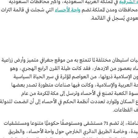
ة الشرقية
في المملكة العربية السعودية، وأكبر محافظات السعودية
محافظات ومدن المملكة.تضم
واحة الأحساء
التي سُجلت في قائمة التراث
ودي يُسجل في القائمة.
ت استيطان مختلفة لما تتمتع به من موقع جغرافي متميز وأرض زراعية
ء بعصور من الازدهار، فقد كانت طيلة القرن الرابع الهجري، وهو
الإسلامية ذروتها، من العواصم المؤثرة في سير الحياة السياسية
حة العربية والإسلامية، وكانت فيها صناعات متطورة تصدر بعضها
سوة الكعبة تصنع في الأحساء وترسل إلى مكة المكرمة من عام
 عام 1227هـ/1812م، ومع تنوع السكان والموارد تعددت أنظمة الحكم في الأحساء إلى أن انضمت للدولة
ف القطاعات.
وتتوفر في محافظة الأحساء مقومات التنمية الشاملة، إذ تضم 71 مستشفى ومستوصفًا حكوميًّا متنوعا ومستشفيات
ة، وخاصة الطريق الدائري الخارجي حول واحة الأحساء، والطريق