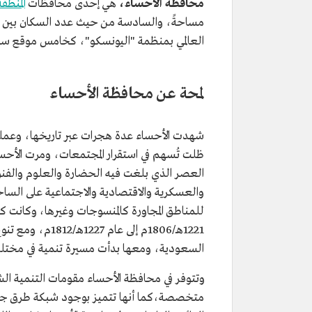
محافظة الأحساء،
هي إحدى محافظات
المنطق
مساحةً، والسادسة من حيث عدد السكان بين 
العالمي بمنظمة "اليونسكو"، كخامس موقع سع
لمحة عن محافظة الأحساء
شهدت الأحساء عدة هجرات عبر تاريخها، وعمليا
ظلت تُسهم في استقرار المجتمعات، ومرت الأحسا
العصر الذي بلغت فيه الحضارة والعلوم والفنون 
والعسكرية والاقتصادية والاجتماعية على السا
للمناطق المجاورة كالمنسوجات وغيرها، وكانت ك
1221هـ/1806م إلى
السعودية، ومعها بدأت مسيرة تنمية في مختل
متخصصة،كما أنها تتميز بوجود شبكة طرق جيد