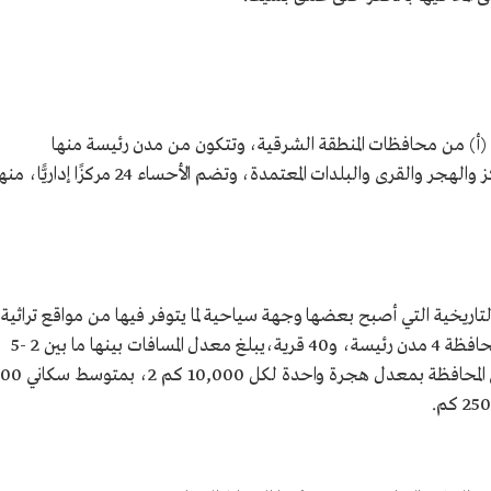
) من محافظات المنطقة الشرقية، وتتكون من مدن رئيسة منها
الهفوف، والمبرز، كما تتبع لها مجموعة من المراكز والهجر والقرى والبلدات المعتمدة، وتضم الأحساء 24 مركزًا إداريًّا
تاريخية التي أصبح بعضها وجهة سياحية لما يتوفر فيها من مواقع تراثية
وأثرية تعود لمختلف الحقب والعصور.وتوجد بالمحافظة 4 مدن رئيسة، و40 قرية،يبلغ معدل المسافات بينها ما بين 2 -5
كم، فيما يبلغ عدد الهجر 55 هجرة منتشرة في المحافظة بمعدل هجرة واحدة لكل 0