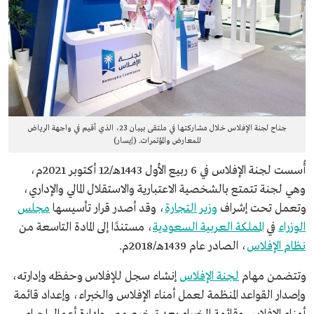
جناح لجنة الإفلاس خلال مشاركتها في ملتقى بيبان 23، الذي أقيم في واجهة الرياض
للمعارض والمؤتمرات. (إيسار)
أُسست لجنة الإفلاس في 6 ربيع الأول 1443هـ/12 أكتوبر 2021م،
وهي لجنة تتمتع بالشخصية الاعتبارية والاستقلال المالي والإداري،
وتعمل تحت إشراف
وزير التجارة
، وقد أصدر قرار تأسيسها
مجلس
الوزراء
في
المملكة العربية السعودية
، مستندًا إلى المادة التاسعة من
نظام الإفلاس
، الصادر عام 1439هـ/2018م.
وتتضمن مهام
لجنة الإفلاس
إنشاء سجل للإفلاس وحفظه وإدارته،
وإصدار القواعد المنظمة لعمل أمناء الإفلاس والخبراء، وإعداد قائمة