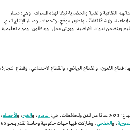
مالهم الثقافية والفنية والحضارية تبعًا لهذه المسارات، وهي: مسار
عية، وإرشادًا ثقافيًّا، وتطويرَ موقعٍ، وتحديات. ومسار الإنتاج الذي
م ويتضمن ندوات افتراضية، وورش عمل، وهاكاثون، ومواد تعليمية.
ا: قطاع الفنون، والقطاع الرياضي، والقطاع الاجتماعي، وقطاع التجارة،
فظات، هي:
الدمام
، و
الخبر
، و
الأحساء
،
نعيرية
، و
الخفجي
، وشاركت فيها جهات حكومية وخاصة تقدر بنحو 66