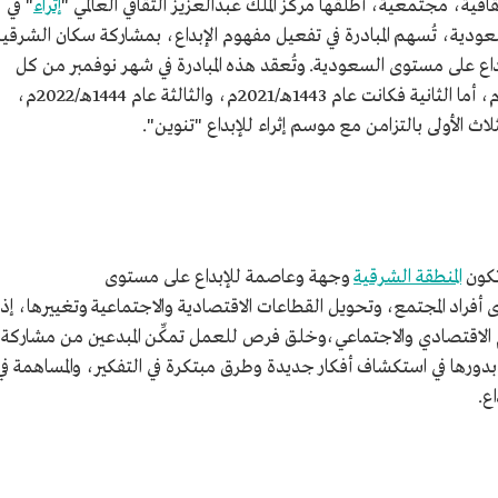
افية، مجتمعية، أطلقها مركز الملك عبدالعزيز الثقافي العالمي "
إثراء
" في
لسعودية، تُسهم المبادرة في تفعيل مفهوم الإبداع، بمشاركة سكان الشرقية
اع على مستوى السعودية. وتُعقد هذه المبادرة في شهر نوفمبر من كل
عام، وأُطلقت نسختها الأولى عام 1442هـ/2020م، أما الثانية فكانت عام 1443هـ/2021م، والثالثة عام 1444هـ/2022م،
تكون
المنطقة الشرقية
وجهة وعاصمة للإبداع على مستوى
أفراد المجتمع، وتحويل القطاعات الاقتصادية والاجتماعية وتغييرها، إذ
دم الاقتصادي والاجتماعي،وخلق فرص للعمل تمكِّن المبدعين من مشاركة
بدورها في استكشاف أفكار جديدة وطرق مبتكرة في التفكير، والمساهمة في
ع.