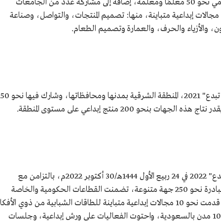
جهة، وأسهم في هذه المبادرة من القطاع التعليمي نحو 50 معلمًا ومعلمة، إضافة إلى مشاركة عدد من الجامعات
والكليات والمعاهد والأكاديميات لتطوير نحو 10 مجالات إبداعية متباينة، منها: تصميم المنتجات، والتواصل، وصناعة
ون، والأزياء والحرف، والعمارة وتصميم الطعام.
استهدفت النسخة الثانية من مبادرة "الشرقية تبدع" 2021، المنطقة الشرقية بمدنها ومحاف
حو 200 منتج إبداعي على مستوى المنطقة.
انطلقت النسخة الثالثة من مبادرة "الشرقية تبدع" 2022 في 24 ربيع الأول 1444هـ/30 أكتوبر 2022م، بالتزامن مع
"موسم تنوين" بنسخته الخامسة، وشارك في المبادرة نحو 250 جهة متنوعة، تضمنت القطاعات الحكومية والخاصة
وغير الربحية، من خلال المسارات المطروحة، كما قدمت نحو 10 مجالات إبداعية متباينة للطاقات الشبابية من ذوي الأفكا
الإبداعية الخلاقة، وقدمت نحو 500 فعالية في 10 مدن بالسعودية، واحتوت الفعاليات على ورش إبداعية، وجلسات