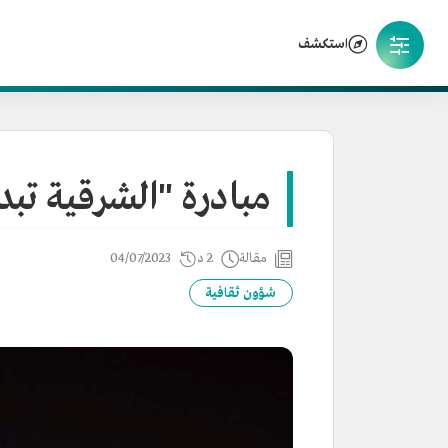
استكشف
مبادرة "الشرقية تبد
مقالة
2 د
04/07/2023
شؤون ثقافية