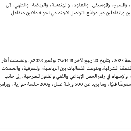
، والمسرح، والموسيقى، والعلوم، والهندسة، والرياضة، والطهي، إلى
جانب المعارض الفنية الإبداعية. وبلغ عدد المشاركين والمتفاعلين عبر مواقع التواصل الاجتماعي نحو 4 ملايين متفاعل
انطلقت مبادرة "الشرقية تبدع" في نسختها الرابعة 2023، بتاريخ 23 ربيع الآخر 1445هـ/7 نوفمبر 2023م، وتضمنت أكثر
 المنطقة الشرقية. وتنوعت الفعاليات بين الرياضية، والمعرفية، والحملات
مع، والإسهام في رفع الحس الإبداعي والفني والفنون المسرحية، إلى جانب
فعاليات ترفيهية متنوعة، وتضمنت المبادرة 16 معرضًا فنيًا، وما يزيد عن 500 ورشة عمل، و200 جلسة حوارية، وب