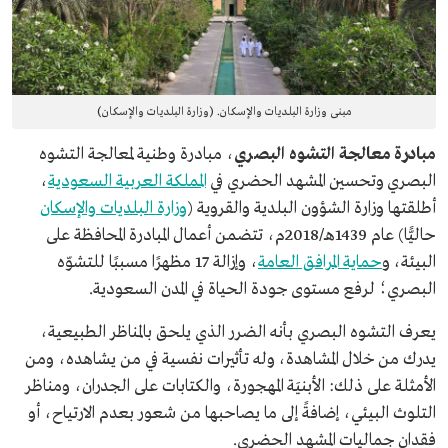
مبنى وزارة البلديات والإسكان. (وزارة البلديات والإسكان)
مبادرة معالجة التشوه البصري
، مبادرة وطنية لمعالجة التشوه
البصري وتحسين المشهد الحضري في
المملكة العربية السعودية
،
أطلقتها وزارة الشؤون البلدية والقروية (
وزارة البلديات والإسكان
حاليًّا) عام 1439هـ/2018م، تتضمن أعمال المبادرة المحافظة على
البيئة، و
حماية المرافق العامة
، وإزالة 17 مظهرًا مسببًا للتشوّه
البصري؛ لرفع مستوى جودة الحياة في المدن السعودية.
يعرف التشوه البصري بأنه الضرر الذي يلحق بالمناظر الطبيعية،
يدرك من خلال المشاهدة، وله تأثيرات نفسية في من يشاهده، ومن
الأمثلة على ذلك: الأبنيَة المهجورة، والكتابات على الجدران، ومناظر
التلوث البيئي، إضافةً إلى ما يصاحبها من شعور بعدم الارتياح، أو
فقدان جماليات المشهد الحضري.