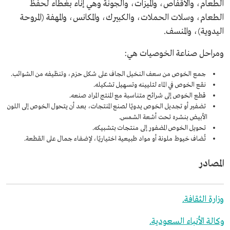
الطعام، والأقفاص، والميزات، والجونة وهي إناء بغطاء لحفظ
الطعام، وسلات الحملات، والكبيرك، والمكانس، والمهفة (المروحة
اليدوية)، والمنسف.
ومراحل صناعة الخوصيات هي:
جمع الخوص من سعف النخيل الجاف على شكل حزم، وتنظيفه من الشوائب.
نقع الخوص في الماء لتليينه وتسهيل تشكيله.
قطع الخوص إلى شرائح متناسبة مع المنتج المراد صنعه.
تضفير أو تجديل الخوص يدويًا لصنع المنتجات، بعد أن يتحول الخوص إلى اللون
الأبيض بنشره تحت أشعة الشمس.
تحويل الخوص المضفور إلى منتجات بتشبيكه.
تُضاف خيوط ملونة أو مواد طبيعية اختياريًا، لإضفاء جمال على القطعة.
المصادر
وزارة الثقافة.
وكالة الأنباء السعودية.