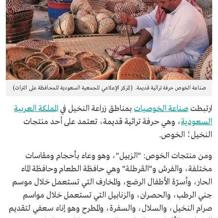
صناعة الخوص حرفة تراثية قديمة. (المركز الإعلامي للجمعية السعودية للمحافظة على التراث)
ارتبطت
صناعة الخوصيات
بمناطق زراعة النخيل في
المملكة العربية
السعودية
، وهي حرفة تراثية قديمة، تعتمد على أحد منتجات
النخيل؛ الخوص.
ومن منتجات الخوص: "الزبيل"، وهو وعاء بأحجام ومقاسات
مختلفة، والفرش و"القرطلة" وهي حافظة الطعام وحافظة الماء
الحار، وأسرّة الأطفال الرضع، والمخارف التي تستعمل خلال موسم
جني الرطب، والحصران، والزنابيل التي تستعمل خلال مواسم
صرام النخيل، والسلال، والسفرة، والمطرح وهو إناء سعفي لتقديم