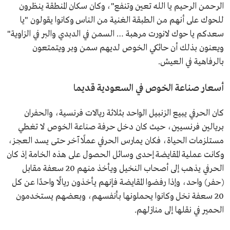
الرحمن الرحيم يا الله تعين وتنفع"، وكان سكان المنطقة ينظرون
للحوك على أنهم من الطبقة الغنية من الناس وكانوا يقولون "يا
سعدكم يا حوك لانورت مرهبة … السمن في الدبدي والبر في الزاوية"
ويعنون بذلك أن حائكي الخوص لديهم سمن وبر ويتمتعون
بالرفاهية في العيش.
أسعار صناعة الخوص في السعودية قديما
كان الحرفي يبيع الزنبيل الواحد بثلاثة ريالات فرنسية، والحفران
بريالين فرنسيين، حيث كان دخل حرفة صناعة الخوص لا تغطي
مستلزمات الحياة، فكان يمارس الحرفي عملًا آخر حتى يسد العجز،
وكانت عملية المقايضة إحدى وسائل الحصول على هذه الخامة إذ كان
الحرفي يذهب إلى أصحاب النخيل ويأخذ منهم 20 سعفة مقابل
(حفر) واحد، وإذا رفضوا المقايضة فإنهم يأخذون ريالًا واحدًا عن کل
20 سعفة نخل وكانوا يحملونها بأنفسهم، وبعضهم يستخدمون
الحمير في نقلها إلى منازلهم.