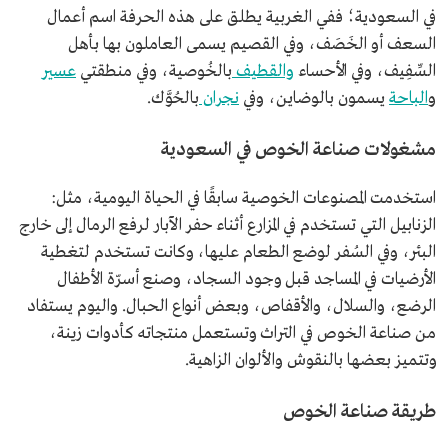
في السعودية؛ ففي الغربية يطلق على هذه الحرفة اسم أعمال
السعف أو الخَصَف، وفي القصيم يسمى العاملون بها بأهل
السِّفِيف، وفي الأحساء
والقطيف
بالخُوصية، وفي منطقتي
عسير
و
الباحة
يسمون بالوضاين، وفي
نجران
بالحُوَّك.
مشغولات صناعة الخوص في السعودية
استخدمت المصنوعات الخوصية سابقًا في الحياة اليومية، مثل:
الزنابيل التي تستخدم في المزارع أثناء حفر الآبار لرفع الرمال إلى خارج
البئر، وفي السُفر لوضع الطعام عليها، وكانت تستخدم لتغطية
الأرضيات في المساجد قبل وجود السجاد، وصنع أسرّة الأطفال
الرضع، والسلال، والأقفاص، وبعض أنواع الحبال. واليوم يستفاد
من صناعة الخوص في التراث وتستعمل منتجاته كأدوات زينة،
وتتميز بعضها بالنقوش والألوان الزاهية.
طريقة صناعة الخوص