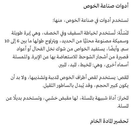
أدوات صناعة الخوص
تستخدم أدوات في صناعة الخوص، منها:
المَسَلَّة: تُستخدم لخياطة السفيف وفي الخصف، وهي إبرة طويلة
وسميكة مصنوعة محليًّا من الحديد، ويتراوح طولها ما بين 6 إلى 10
سم. وأيضًا، يستفيد الخواص من شوك نخل الفحال أو أعواد
قصيرة من أشجار الشوحط للاستعاضة بها عن الإبرة. وللمسلة
أسماء أخرى، وهي: المخيط، الميد، المبير.
المقص: يستخدم لقص أطراف الخوص المدببة وتشذيبها، ولا بد أن
يكون كبير الحجم، وقد يُبدل بالساطور الثقيل.
المخراز: أداة شبيهة بالمسلة، لها مقبض خشبي، وتستخدم بديلًا عن
المسلة.
تحضير المادة الخام