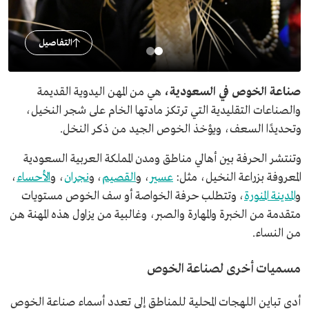
التفاصيل
صناعة الخوص في السعودية،
هي من المهن اليدوية القديمة
والصناعات التقليدية التي ترتكز مادتها الخام على شجر النخيل،
وتحديدًا السعف، ويؤخذ الخوص الجيد من ذكر النخل.
وتنتشر الحرفة بين أهالي مناطق ومدن المملكة العربية السعودية
المعروفة بزراعة النخيل، مثل:
عسير
، و
القصيم
، و
نجران
، و
الأحساء
،
و
المدينة المنورة
، وتتطلب حرفة الخواصة أو سف الخوص مستويات
متقدمة من الخبرة والمهارة والصبر، وغالبية من يزاول هذه المهنة هن
من النساء.
مسميات أخرى لصناعة الخوص
أدى تباين اللهجات المحلية للمناطق إلى تعدد أسماء صناعة الخوص