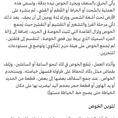
يأتي الحرفي بالسعف ويجرد الخوص بيده بدقة، وتسمى هذه
العملية بالسَّحت أو الخراط أو القَطم أو القشي، ثم ينشره على
الأرض تحت أشعة الشمس ويترك لمدة يومين إلى أن يجف، بعد ذلك
تأتي مرحلة الفرز والتشغير أو التقشيم أو التقشير حيث يُجمع
الخوص وتزال القاعدة التي تثبت الخوصة في الجريد، إضافة إلى إزالة
الجزء السميك الذي يربط بين فصي الخوصة، لتنقسم إلى فلقتين،
ثم يُجمع الخوص على هيئة حزم (شَلَاوِي) وتوضع في مستودعات
للتخزين.
وأثناء العمل، يُنقع الخوص في الماء لنحو الساعة أو الساعتين، ويُلف
بقماش مبلل بالماء للحفاظ على طراوته فتسهل خياصته، ويستخدم
الخواص، عند جمع السفائف بعضها إلى بعض، قطعة من الحديد
أو يد الهاون أو قطعة حجر بحجم اليد ليضرب بها على مكان
الخياطة حتى يصبح خط الخياطة مستويًّا.
تلوين الخوص