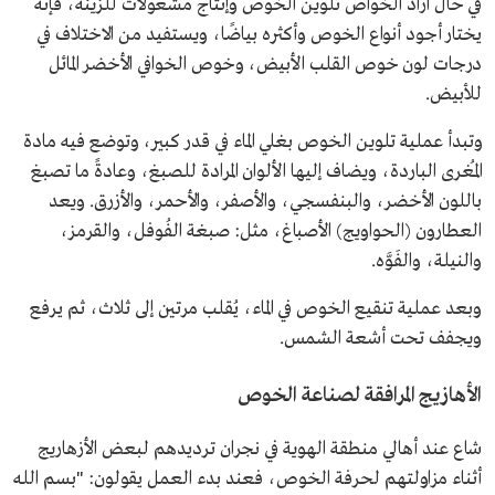
في حال أراد الخواص تلوين الخوص وإنتاج مشغولات للزينة، فإنه
يختار أجود أنواع الخوص وأكثره بياضًا، ويستفيد من الاختلاف في
درجات لون خوص القلب الأبيض، وخوص الخوافي الأخضر المائل
للأبيض.
وتبدأ عملية تلوين الخوص بغلي الماء في قدر كبير، وتوضع فيه مادة
المُغرى الباردة، ويضاف إليها الألوان المرادة للصبغ، وعادةً ما تصبغ
باللون الأخضر، والبنفسجي، والأصفر، والأحمر، والأزرق. ويعد
العطارون (الحواويج) الأصباغ، مثل: صبغة الفُوفل، والقرمز،
والنيلة، والفَوَّه.
وبعد عملية تنقيع الخوص في الماء، يُقلب مرتين إلى ثلاث، ثم يرفع
ويجفف تحت أشعة الشمس.
الأهازيج المرافقة لصناعة الخوص
شاع عند أهالي منطقة الهوية في نجران ترديدهم لبعض الأزهاريج
أثناء مزاولتهم لحرفة الخوص، فعند بدء العمل يقولون: "بسم الله