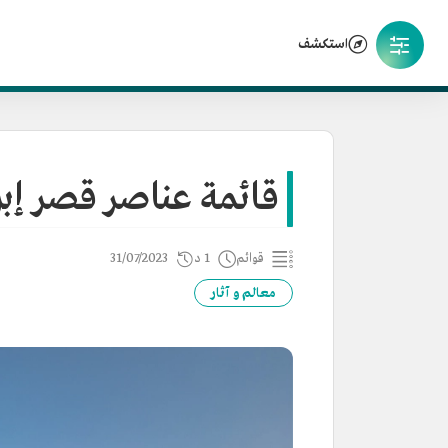
استكشف
قائمة عناصر قصر إبر
قوائم
1 د
31/07/2023
معالم و آثار