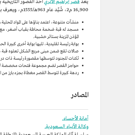
يعد
قصر إبراهيم الأثري
أحد القصور التاريخية ب
16,900 م2، شُيِّد عام 963هـ/1555م، ويعرف بأسماء عديدة منها: قصر الكوت، وقصر القبة، كما يعد متحفًا أثريًا يروي تاريخ محافظة الأحساء، ويحتوي على:
منشآت متنوعة، اعتمد بناؤها على المواد المحلي
مسجد له قبة ضخمة محاطة بقباب أصغر، مع نوافذ
المؤذن المزينة بستائر خشبية.
بوابة رئيسة تقليدية، تليها بوابة أخرى كبيرة
صالات تقع ضمن مبنى مربع الشكل تعلوه قبة دا
ثكنات للجنود تتوسطها مقصورة رئيسة ذات در
حواجز القصر تضم مجموعة فتحات مخصصة للمرا
ردهة كبيرة تتوسط القصر مغطاة بجزء بارز من ال
المصادر
أمانة الأحساء.
وكالة الأنباء السعودية.
سلسلة آثار المملكة العربية السعودية (المنطقة الشرقي