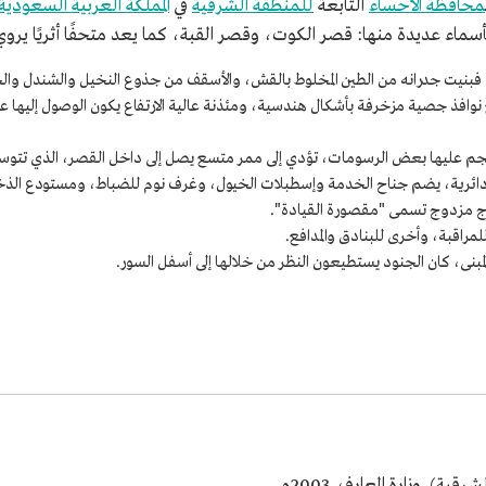
محافظة الأحساء
التابعة
للمنطقة الشرقية
في
المملكة العربية السعودية
ة، فبنيت جدرانه من الطين المخلوط بالقش، والأسقف من جذوع النخيل والشندل وال
 جصية مزخرفة بأشكال هندسية، ومئذنة عالية الارتفاع يكون الوصول إليها عبر 
 الحجم عليها بعض الرسومات، تؤدي إلى ممر متسع يصل إلى داخل القصر، الذي تتوس
ئرية، يضم جناح الخدمة وإسطبلات الخيول، وغرف نوم للضباط، ومستودع الذخيرة
ج مزدوج تسمى "مقصورة القيادة".
قبة، وأخرى للبنادق والمدافع.
مبنى، كان الجنود يستطيعون النظر من خلالها إلى أسفل السور.
ة). وزارة المعارف. 2003م.