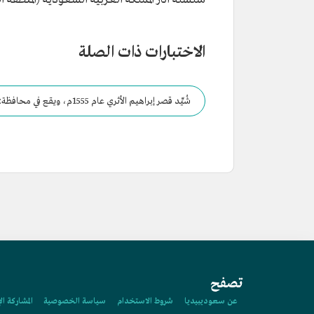
الاختبارات ذات الصلة
شُيِّد قصر إبراهيم الأثري عام 1555م، ويقع في محافظة:
تصفح
عن سعوديبيديا
شروط الاستخدام
سياسة الخصوصية
المشاركة ال