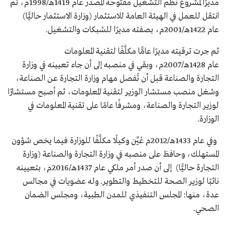
مديرًا لمشروع نظم التشغيل مفتوحة المصدر عام 1419هـ/1998م، ثم
انتقل للعمل في الهيئة العامة للاستثمار (وزارة الاستثمار حاليًّا)
عام 1422هـ/2001م، بصفته مديرًا للشبكات والتشغيل.
ثم جرت ترقيته مديرًا عامًّا مكلَّفًا لتقنية المعلومات
عام 1428هـ/2007م، وبقي في منصبه إلى أن جاء تعيينه في وزارة
التجارة والصناعة قبل أن تُفصل مهام وزارة التجارة عن الصناعة،
وشغل منصب مستشار الوزير لتقنية المعلومات، ثم أصبح مستشارًا
لوزير التجارة والصناعة، ومشرفًا عامًا على تقنية المعلومات في
الوزارة.
وفي عام 1433هـ/2012م عُيِّن وكيلًا مكلَّفًا للوزارة فيما يخص شؤون
المستهلك، وحافظ على منصبه في وزارة التجارة والصناعة (وزارة
التجارة حاليًّا) إلى أن صدر أمر ملكي عام 1437هـ/2016م، بتعيينه
نائبًا لوزير الصحة للتخطيط والتطوير. وله عضويات في مجالس
عدة، منها: المجلس التنفيذي للمدن الطبية، ومجلس الضمان
الصحي.