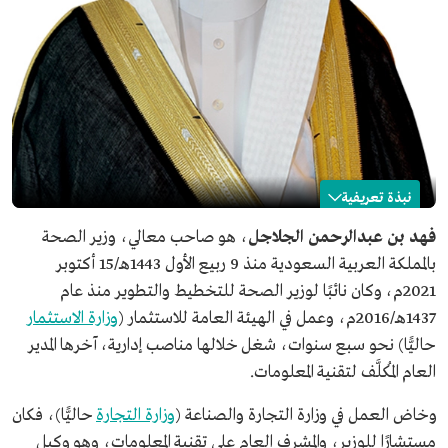
نبذة تعريفية
فهد الجلاجل
فهد بن عبدالرحمن الجلاجل
، هو صاحب معالي، وزير الصحة
بالمملكة العربية السعودية منذ 9 ربيع الأول 1443هـ/15 أكتوبر
الاسم
فهد بن عبدالرحمن الجلاجل.
2021م، وكان نائبًا لوزير الصحة للتخطيط والتطوير منذ عام
المنصب الحالي
وزير الصحة.
1437هـ/2016م، وعمل في الهيئة العامة للاستثمار (
وزارة الاستثمار
تاريخ التعيين
1443هـ/2021م.
حاليًّا) نحو سبع سنوات، شغل خلالها مناصب إدارية، آخرها المدير
مناصب سابقة
نائب وزير الصحة للتخطيط والتطوير.
العام المُكلَّف لتقنية المعلومات.
وكيل مُكلَّف لوزارة التجارة لشؤون المستهلك.
مستشار الوزير والمشرف العام على تقنية المعلومات في وزارة
وخاض العمل في وزارة التجارة والصناعة (
وزارة التجارة
حاليًّا)، فكان
التجارة والصناعة (وزارة التجارة حاليًّا).
مستشارًا للوزير، والمشرف العام على تقنية المعلومات، وهو وكيل
تعليمه
بكالوريوس في علوم الحاسب من جامعة الملك سعود.