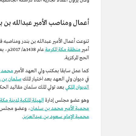
وكان يزاول أعمالاً تجارية أثناء دراسته الجامعية.
تاريخ الميلاد
1406هـ/1986م.
المنصب الحالي
وزير الحرس الوطني السعودي.
أعمال ومناصب الأمير عبدالله بن ب
تاريخ التعيين
2018م.
تعليمه
البكالوريوس في تخصص إدارة الأع
جامعة الملك سعود.
تنوعت أعمال الأمير عبدالله بن بندر ومناصبه ق
أمير
منطقة مكة المكرمة
الحج المركزية.
كما عمل سابقا بمكتب ولي العهد الأمير
محمد ب
في ديوان ولي العهد بعد اختيار الملك
سلمان بن ع
الديوان الملكي
بعد تولي الملك سلمان مقاليد الحك
وهو عضو مجلس إدارة
الهيئة الملكية لمدينة مكة
محمية الأمير محمد بن سلمان
، وعضو مجلس
محمية الإمام سعود بن عبدالعزيز
.