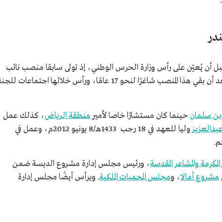
ندر
مال من
بل أن يُعيّن على رأس وزارة الحرس الوطني، إذ تولى سابقا منصب نائب
عام 1438هـ/ 2017م، بعد أن بقي هذا المنصب شاغرًا لنحو 17 عامًا، ورأس خلالها اجتماعات للجن
ن سلمان
حينما كان مستشارًا خاصا لأمير
منطقة الرياض
، كذلك عمل
بدالعزيز
وليا للعهد في 18 رجب 1433هـ/8 يونيو 2012م، وعمل في
م.
 المكرمة والمشاعر المقدسة
، ورئيس مجلس إدارة مشروع الديسة ضمن
مشروع أمالا
، و
مجلس المحميات الملكية
. ويرأس أيضًا مجلس إدارة