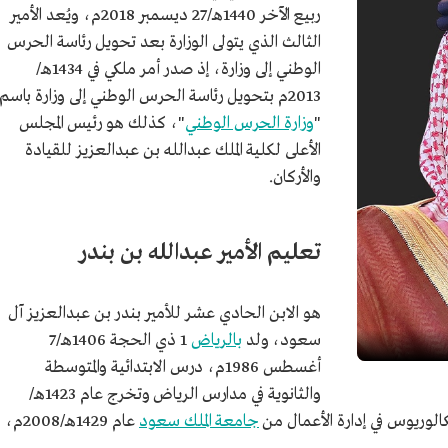
ربيع الآخر 1440هـ/27 ديسمبر 2018م، ويُعد الأمير
الثالث الذي يتولى الوزارة بعد تحويل رئاسة الحرس
الوطني إلى وزارة، إذ صدر أمر ملكي في 1434هـ/
2013م بتحويل رئاسة الحرس الوطني إلى وزارة باسم
"
وزارة الحرس الوطني
"، كذلك هو رئيس المجلس
الأعلى لكلية الملك عبدالله بن عبدالعزيز للقيادة
والأركان.
تعليم الأمير عبدالله بن بندر
هو الابن الحادي عشر للأمير بندر بن عبدالعزيز آل
سعود، ولد
بالرياض
1 ذي الحجة 1406هـ/7
أغسطس 1986م، درس الابتدائية والمتوسطة
والثانوية في مدارس الرياض وتخرج عام 1423هـ/
جامعة الملك سعود
عام 1429هـ/2008م،
يز آل سعود.