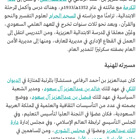
المكرمة
مع عائلته في عام 1352هـ/1933م، وهناك درس وأكمل المرحلة
الابتدائية، تزامنًا مع دراسته في
المسجد الحرام
لعلوم التفسير والنحو
والقرآن، وبعد نحو ثلاث سنوات تخرج في المعهد العلمي السعودي،
وعُيِّن معلمًا في المدرسة الابتدائية العزيزية، ومن التدريس انتقل إلى
العمل في القطاع الإداري في مديرية المعارف، ومنها إلى مديرية الأمن
العام بصفته سكرتيرًا للمدير العام.
مسيرته المهنية
كان عبدالعزيز بن أحمد الرفاعي مستشارًا بالمرتبة الممتازة في
الديوان
الملكي
في عهد الملك
خالد بن عبدالعزيز آل سعود
، ومدير الشعبة
السياسية في عهد الملك
فيصل بن عبدالعزيز آل سعود
، ووضع
بصمته في عدد من التأسيسات الثقافية والعلمية في المملكة العربية
السعودية، فكان عضوًا في اللجنة العليا لتأسيس التعليم، وفي
المجلس التأسيسي لرابطة العالم الإسلامي، وفي مجلس إدارة
دارة
الملك عبدالعزيز
وعضوًا في
مجلس الشورى
، ومن المساهمين في