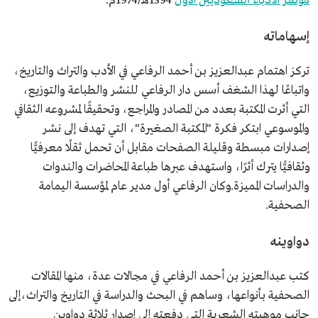
مؤتمر الأدباء السعوديين الأول
1394هـ/1974م.
إسهاماته
تركز اهتمام عبدالعزيز بن أحمد الرفاعي في الأدب والتراث والتاريخ،
واتباعًا لهذا الشغف أسس دار الرفاعي للنشر والطباعة والتوزيع،
التي أثرت المكتبة بعدد من المصادر والمراجع، وتحقيقًا لمشروعه الثقافي
والموسوعي ابتكر فكرة "المكتبة الصغيرة"، التي تهدف إلى نشر
إصدارات مبسطة وقليلة الصفحات مقابل أن تحمل ثقلًا معرفيًّا
وثقافيًّا يترك أثرًا، واستهدف عبرها طباعة المحاضرات والندوات
والدراسات المميزة.وكان الرفاعي أول مدير عام لمؤسسة اليمامة
الصحفية.
دواوينه
كتب عبدالعزيز بن أحمد الرفاعي في مجالات عدة، منها المقالات
الصحفية بأنواعها، وساهم في البحث والدراسة في التاريخ والتراث،إلى
جانب موهبته الشعرية التي دفعته إلى إصدار ثلاثة دواوين