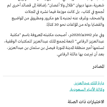
شعرية،منها ديوان "ظلال ولا أغصان"،إضافة إلى قصائد أخرى لم
تُجمع في كتاب، بل كانت موزعة فيما نشره في المجلات
والصحف،وعُرف عنه تجنبه لما هو مكرور ومطروق من المواضيع
والقضايا،وله من المؤلفات نحو 20 كتابًا.
وفي عام 1442هـ/2020م، أصبحت مكتبته المعروفة باسم "مكتبة
عبدالعزيز الرفاعي" تابعة لمجمع الملك عبدالعزيز للمكتبات الوقفية،
تسلمها أمير منطقة المدينة المنورة فيصل بن سلمان بن عبدالعزيز،
بعد أن تبرعت بها عائلة الرفاعي.
المصادر
دارة الملك عبدالعزيز.
وكالة الأنباء السعودية.
الاختبارات ذات الصلة