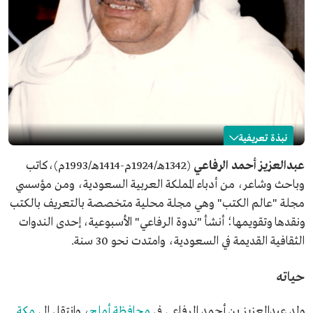
نبذة تعريفية
عبدالعزيز الرفاعي
عبدالعزيز أحمد الرفاعي
(1342هـ/1924م-1414هـ/1993م)،كاتب
وباحث وشاعر، من أدباء المملكة العربية السعودية، ومن مؤسسي
الاسم
عبدالعزيز الرفاعي.
مجلة "عالم الكتب" وهي مجلة محلية متخصصة بالتعريف بالكتب
التصنيف
كاتب وباحث وشاعر.
ونقدها وتقويمها؛ أنشأ "ندوة الرفاعي" الأسبوعية، إحدى الندوات
تاريخ الميلاد
1924م.
الثقافية القديمة في السعودية، وامتدت نحو 30 سنة.
مكان الميلاد
محافظة أملج.
تاريخ الوفاة
1993م.
حياته
ولد عبدالعزيز بن أحمد الرفاعي في
محافظة أملج
، وانتقل إلى
مكة