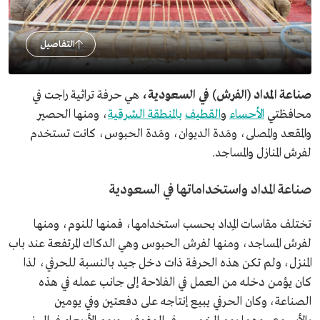
التفاصيل
صناعة المداد (الفرش) في السعودية،
هي حرفة تراثية راجت في
محافظتي
الأحساء
و
القطيف
بالمنطقة الشرقية
، ومنها الحصير
والمقعد والمصلى، ومَدة الديوان، ومَدة الحبوس، كانت تستخدم
لفرش المنازل والمساجد.
صناعة المداد واستخداماتها في السعودية
تختلف مقاسات المِداد بحسب استخدامها، فمنها للنوم، ومنها
لفرش المساجد، ومنها لفرش الحبوس وهي الدكاك المرتفعة عند باب
المنزل، ولم تكن هذه الحرفة ذات دخل جيد بالنسبة للحرفي، لذا
كان يؤمن دخله من العمل في الفلاحة إلى جانب عمله في هذه
الصناعة، وكان الحرفي يبيع إنتاجه على دفعتين وفي يومين