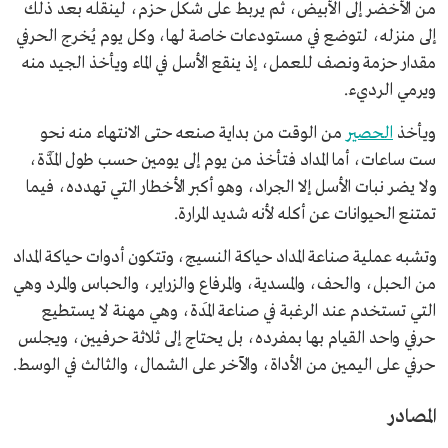
من الأخضر إلى الأبيض، ثم يربط على شكل حزم، لينقله بعد ذلك
إلى منزله، لتوضع في مستودعات خاصة لها، وكل يوم يُخرج الحرفي
مقدار حزمة ونصف للعمل، إذ ينقع الأسل في الماء ويأخذ الجيد منه
ويرمي الرديء.
ويأخذ
الحصير
من الوقت من بداية صنعه حتى الانتهاء منه نحو
ست ساعات، أما المداد فتأخذ من يوم إلى يومين حسب طول المَدَّة،
ولا يضر نبات الأسل إلا الجراد، وهو أكبر الأخطار التي تهدده، فيما
تمتنع الحيوانات عن أكله لأنه شديد المرارة.
وتشبه عملية صناعة المداد حياكة النسيج، وتتكون أدوات حياكة المداد
من الحبل، والحف، والمسدية، والمرفاع والزراير، والحباس والمرد وهي
التي تستخدم عند الرغبة في صناعة المَدة، وهي مهنة لا يستطيع
حرفي واحد القيام بها بمفرده، بل يحتاج إلى ثلاثة حرفيين، ويجلس
حرفي على اليمين من الأداة، والآخر على الشمال، والثالث في الوسط.
المصادر