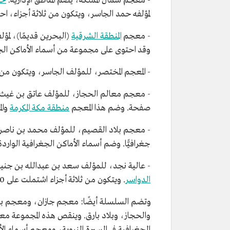
- معجم شمال المملكة، يضم المناطق الإدارية:
حا
لمؤلفه حمد الجاسر، ويتكون من ثلاثة أجزاء، احتوت على 167 اسمًا، ف
- معجم
المنطقة الشرقية
وقد احتوى على مجموعة من أسماء الأماكن الجغرا
- المعجم المختصر، للمؤلف الجاسر، ويتكون من ث
صفحة. وضم هذا المعجم
منطقة مكة المكرمة
وال
جغرافيًّا. وضم أسماء الأماكن الجغرافية الواردة
- عالية نجد، للمؤلف سعد بن عبدالله بن جني
الدواسر
. ويتكون من ثلاثة أجزاء اشتملت على 1390 صفحة، ويضم
وتضم السلسلة أيضًا: معجم جازان، ومعجم بلاد
والحجاز، وبلاد بارق. وينقص هذه المجموعة م
الجغرافية في السيرة النبوية، ومعجم أسماء الأم