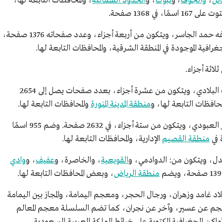
ئل
،
والجوف
، و
تبوك
، و
الحدود الشمالية
، والمحافظات التابعة لها،
ي 1368 صفحة.
(البحرين قديمًا)، لمؤلفه حمد الجاسر، ويتكون من أربعة أجزاء، وعدد صفحاته 1376 صفحة،
فية الموجودة في المنطقة الشرقية، والمحافظات التابعة لها.
لاثة أجزاء.
- معجم معالم الحجاز، للمؤلف عاتق بن غيث البلادي، ويتكون من عشرة أجزاء، بعدد صفحات يصل إلى 2654
محافظات التابعة لها، و
منطقة المدينة المنورة
والمحافظات التابعة لها.
- معجم بلاد القصيم، للمؤلف محمد بن ناصر العبودي، ويتكون من ستة أجزاء، في 2632 صفحة. وضم 955 اسمًا
 في
منطقة القصيم
الإدارية، والمحافظات التابعة لها.
دل، ويتكون من: الدوادمي، و
القويعية
، والخاصرة، و
عفيف
، و
وادي
منطقة الرياض
، وبعض المحافظات التابعة لها.
 غامد وزهران، ورجال الحجر، ومعجم اليمامة، والمجاز بين اليمامة
عجم عن عسير، وآخر عن نجران، كما تضم السلسلة معجم المعالم
اكن الجغرافية المكتوبة على خرائط المملكة العربية السعودية.