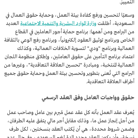
التمييز.
وسعيًا لتحسين ورفع كفاءة بيئة العمل، وحماية حقوق العمال في
السعودية، أطلقت
وزارة الموارد البشرية والتنمية الاجتماعية
العديد
من البرامج ومن أهمها: برنامج حماية أجور العاملين في القطاع
الخاص وبرنامج توثيق العقود إلكترونياً، وبرنامج رفع الوعي بالثقافة
العمالية وبرنامج "ودي" لتسوية الخلافات العمالية، وكذلك
اعتماد برنامج التأمين على حقوق العاملين، وإطلاق منظومة اللجان
العمالية المنتخبة، ومبادرة "تحسين العلاقة التعاقدية"، وغيرها من
البرامج التي تُعنى بتطوير وتحسين بيئة العمل وحماية حقوق جميع
أطراف العلاقة التعاقدية.
حقوق وواجبات العامل وفق العقد الرسمي
يُعرف عقد العمل بأنه كل عقد عمل مُبرم بين عامل وصاحب عمل
من أجل إنجاز عمل ما، وذلك مقابل أجر مالي يتفق عليه الطرفان،
وضمن شروط محددة، هي أن يُكتب العقد بنسختين، لكل طرف
نسخة، وأن يكون العقد محدد المدة لغير السعودي، وفي حال عدم