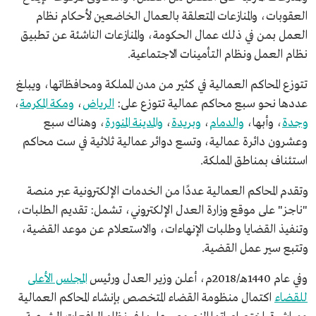
العقوبات، والمنازعات المتعلقة بالعمال الخاضعين لأحكام نظام
العمل بمن في ذلك عمال الحكومة، والمنازعات الناشئة عن تطبيق
نظام العمل ونظام التأمينات الاجتماعية.
تتوزع المحاكم العمالية في كثير من مدن المملكة ومحافظاتها، ويبلغ
عددها نحو سبع محاكم عمالية تتوزع على:
الرياض
،
ومكة المكرمة
،
وجدة
، وأبها،
والدمام
،
وبريدة
،
والمدينة المنورة
، وهناك سبع
وعشرون دائرة عمالية، وتسع دوائر عمالية ثلاثية في ست محاكم
استئناف بمناطق المملكة.
وتقدم المحاكم العمالية عددًا من الخدمات الإلكترونية عبر منصة
"ناجز" على موقع وزارة العدل الإلكتروني، تشمل: تقديم الطلبات،
وتنفيذ القضايا وطلبات الإنهاءات، والاستعلام عن موعد القضية،
وتتبع سير عمل القضية.
وفي عام 1440هـ/2018م، أعلن وزير العدل ورئيس
المجلس الأعلى
للقضاء
اكتمال منظومة القضاء المتخصص بإنشاء المحاكم العمالية