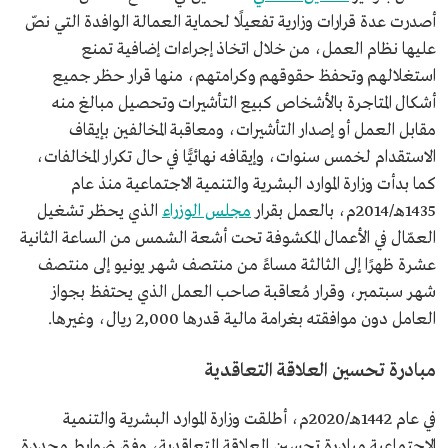
أصدرت عدة قرارات وزارية تفعيلًا لحماية العمالة الوافدة التي نصّ
عليها نظام العمل، من خلال اتخاذ إجراءات إضافية تمنع
استغلالهم وتحفظ حقوقهم وكرامتهم، منها قرار حظر جميع
أشكال المتاجرة بالأشخاص كبيع التأشيرات وتحصيل مبالغ منه
مقابل العمل أو إصدار التأشيرات، ومعاقبة المخالفين بإيقاف
الاستقدام لخمس سنوات، وإيقافه نهائيًّا في حال تكرار المخالفات،
كما بدأت وزارة الموارد البشرية والتنمية الاجتماعية منذ عام
1435هـ/2014م، بالعمل بقرار
مجلس الوزراء
الذي يحظر تشغيل
العمّال في الأعمال المكشوفة تحت أشعة الشمس من الساعة الثانية
عشرة ظهرًا إلى الثالثة مساءً من منتصف شهر يونيو إلى منتصف
شهر سبتمبر، وقرار مُعاقبة صاحب العمل الذي يحتفظ بجواز
العامل دون موافقته بغرامة مالية قدرها 2,000 ريال، وغيرها.
مبادرة تحسين العلاقة التعاقدية
في عام 1442هـ/2020م، أطلقت وزارة الموارد البشرية والتنمية
الاجتماعية مبادرة تحسين العلاقة التعاقدية، وفق ضوابط محددة