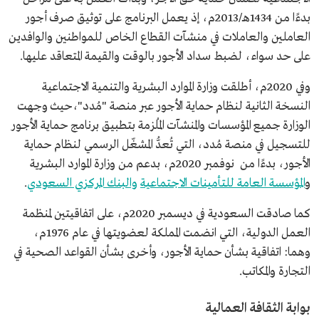
بدءًا من 1434هـ/2013م، إذ يعمل البرنامج على توثيق صرف أجور
العاملين والعاملات في منشآت القطاع الخاص للمواطنين والوافدين
على حد سواء، لضبط سداد الأجور بالوقت والقيمة المتعاقد عليها.
وفي 2020م، أطلقت وزارة الموارد البشرية والتنمية الاجتماعية
النسخة الثانية لنظام حماية الأجور عبر منصة "مُدد"،حيث وجهت
الوزارة جميع المؤسسات والمنشآت المُلزمة بتطبيق برنامج حماية الأجور
للتسجيل في منصة مُدد، التي تُعدُّ المشغّل الرسمي لنظام حماية
الأجور، بدءًا من نوفمبر 2020م، بدعم من وزارة الموارد البشرية
و
المؤسسة العامة للتأمينات الاجتماعية
والبنك المركزي السعودي
.
كما صادقت السعودية في ديسمبر 2020م، على اتفاقيتين لمنظمة
العمل الدولية، التي انضمت المملكة لعضويتها في عام 1976م،
وهما: اتفاقية بشأن حماية الأجور، وأخرى بشأن القواعد الصحية في
التجارة والمكاتب.
بوابة الثقافة العمالية