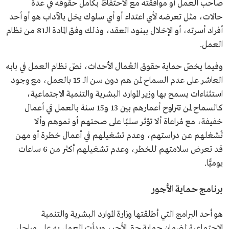
صاحب العمل أو موافقته مع الاحتفاظ بكامل حقوقه في عدة
حالات، مثل تعرضه لأي اعتداء أو أي سلوك يخل بالآداب هو أو أحد
أفراد أسرته، أو الإخلال ببنود العقد، وذلك وفق المادة الـ81 من نظام
العمل.
وفيما يخصّ حماية حقوق العُمال الأحداث، نصّ نظام العمل في بابه
العاشر على عدم السماح لمن هم دون سن الـ 15 بالعمل، مع وجود
استثناءات يسمح بها وزير الموارد البشرية والتنمية الاجتماعية،
كالسماح لمن تتراوح أعمارهم بين 13 و15 سنة بالعمل في أعمال
خفيفة، مع مُراعاة ألا تؤثر سلبًا على صحتهم أو نموهم وألا
تُشغلهم عن دراستهم، وعدم تشغيلهم في أعمال خطرة أو مهن
قد تعرض سلامتهم للخطر، وعدم تشغيلهم أكثر من 6 ساعات
يوميًّا.
برنامج حماية الأجور
هو أحد البرامج التي أطلقتها وزارة الموارد البشرية والتنمية
الاجتماعية لضمان حماية حق الأجر، وبدأت العمل به على مراحل