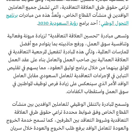
تراعي حقوق طرفي العلاقة التعاقدية، التي تشمل جميع العاملين
الوافدين في منشآت القطاع الخاص، وتُعدُّ هذه من مبادرات
برنامج
التحول الوطني
؛ أحد برامج
رؤية السعودية 2030
.
وتسعى مبادرة "تحسين العلاقة التعاقدية" لزيادة مرونة وفعالية
وتنافسية سوق العمل، ورفع جاذبيته بما يتواءم مع أفضل
الممارسات العالمية، وتأتي هذه المبادرة لتفعيل المرجعية التعاقدية في
العلاقة العمالية بين صاحب العمل والعامل بناء على عقد العمل
الموثق بينهما من خلال برنامج توثيق العقود، مما يسهم في تقليص
التباين في الإجراءات التعاقدية للعامل السعودي مقابل العامل
الوافد الأمر الذي سينعكس على زيادة فرص توظيف المواطنين في
سوق العمل واستقطاب الكفاءات.
وتسمح المبادرة بالتنقل الوظيفي للعاملين الوافدين بين منشآت
القطاع الخاص وفق ضوابط محددة تراعي حقوق طرفي العلاقة
التعاقدية وشروط التعاقد بين الطرفين، كما تسمح خدمة الخروج
والعودة للعامل الوافد برفع طلب الخروج والعودة خلال سريان