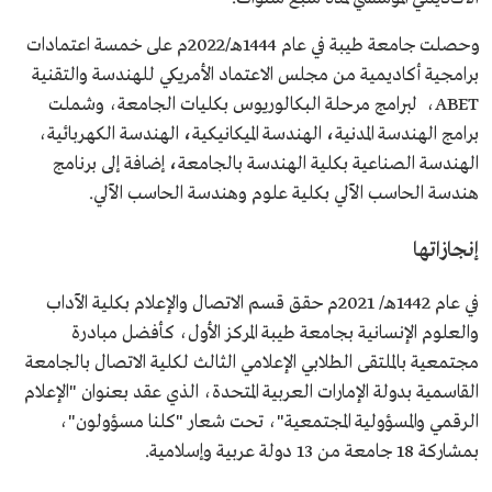
وحصلت جامعة طيبة في عام 1444هـ/2022م على خمسة اعتمادات
برامجية أكاديمية من مجلس الاعتماد الأمريكي للهندسة والتقنية
ABET، لبرامج مرحلة البكالوريوس بكليات الجامعة، وشملت
برامج
الهندسة المدنية
،
الهندسة الميكانيكية
،
الهندسة الكهربائية،
الهندسة الصناعية بكلية الهندسة بالجامعة
،
إضافة إلى برنامج
هندسة
الحاسب الآلي بكلية علوم وهندسة الحاسب الآلي.
إنجازاتها
في عام 1442هـ/ 2021م حقق قسم الاتصال والإعلام بكلية الآداب
والعلوم الإنسانية بجامعة طيبة المركز الأول، كأفضل مبادرة
مجتمعية بالملتقى الطلابي الإعلامي الثالث لكلية الاتصال بالجامعة
القاسمية بدولة الإمارات العربية المتحدة، الذي عقد بعنوان "الإعلام
الرقمي والمسؤولية المجتمعية"، تحت شعار "كلنا مسؤولون"،
بمشاركة 18 جامعة من 13 دولة عربية وإسلامية.