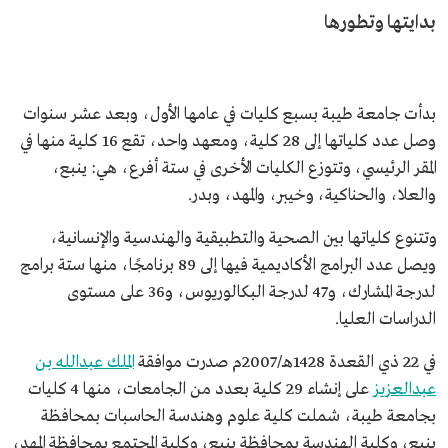
بدايتها وتطورها
بدأت جامعة طيبة بسبع كليات في عامها الأول، وبعد عشر سنوات
وصل عدد كلياتها إلى 28 كلية، ومعهد واحد، تقع 16 كلية منها في
المقر الرئيسي، وتتوزع الكليات الأخرى في ستة أفرع، هي: ينبع،
والعلا، والحناكية، وخيبر، والمهد، وبدر.
وتتنوع كلياتها بين الصحية والتطبيقية والهندسية والإنسانية،
ويصل عدد البرامج الأكاديمية فيها إلى 89 برنامجًا، منها ستة برامج
لدرجة المشارك، و47 لدرجة البكالوريوس، و36 على مستوى
الدراسات العليا.
في 22 ذي القعدة 1428هـ/2007م صدرت موافقة
الملك عبدالله بن
عبدالعزيز
على إنشاء 29 كلية بعدد من الجامعات، منها 4 كليات
بجامعة طيبة، شملت كلية علوم وهندسة الحاسبات بمحافظة
ينبع، وكلية الهندسة بمحافظة ينبع، وكلية المجتمع بمحافظة المهد،