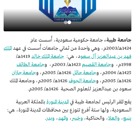
جامعة طيبة،
جامعة حكومية سعودية، أُسست عام
1424هـ/2003م، وهي واحدة من ثماني جامعات أُسست في عهد
الملك
فهد بن عبدالعزيز آل سعو
د، هي:
جامعة الملك خالد
1419هـ/
1998م، و
جامعة القصيم
1423هـ/ 2003م، و
جامعة الطائف
1425هـ/ 2004م، و
جامعة حائل
1426هـ/ 2005م، و
جامعة جازان
1426هـ/ 2005م، و
جامعة الجوف
1426هـ/ 2005م، وجامعة الملك
سعود بن عبدالعزيز للعلوم الصحية 1426هـ/ 2005م.
يقع المقر الرئيس لجامعة طيبة في
المدينة المنورة
بالمملكة العربية
السعودية، ولها ستة أفرع تتوزع بين محافظات المدينة المنورة، هي:
ينبع
،
والعلا
، والحناكية،
وخيبر
،
والمهد
،
وبدر
.