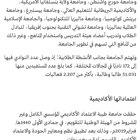
وجامعة جورج واشنطن، وجامعة ولاية بنسلفانيا الأمريكية،
والأكاديمية البريطانية للتعليم العالي، وجامعة بيستبرغ، وجامعة
بريتش كولومبيا، وجامعة ماليزيا للتكنولوجيا، والجامعة الإسلامية
العالمية بماليزيا، وجامعة تشواني التقنية بجنوب إفريقيا، لتبادل
الطلاب وتدريب أعضاء هيئة التدريس واستخدام المناهج، وغير ذلك
من المنافع التي تسهم في تطوير الجامعة.
وتهتم الجامعة بجانب الأنشطة الطلابية؛ إذ وصل عدد النوادي فيها
إلى 172 ناديًا في المجالات المختلفة، كما بلغ عدد المستفيدين منها
51.031 طالبا وطالبة، بأكثر من 2.207 فعاليات.
اعتماداتها الأكاديمية
حققت جامعة طيبة الاعتماد الأكاديمي المؤسسي الكامل وغير
المشروط من الهيئة الوطنية للتقويم، في جمادى الأولى 1440هـ/
فبراير2019م، وذلك بعد تطبيق نظم ومعايير الجودة والاعتماد
الأكاديمي المؤسسي لمدة سبع سنوات.