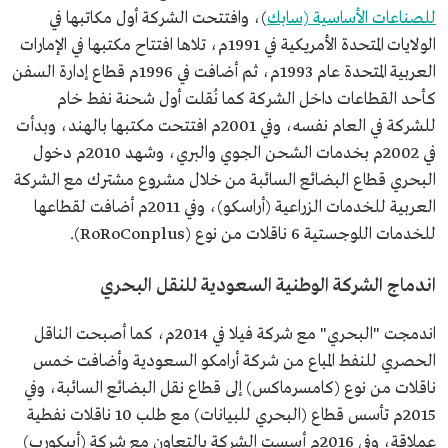
للصناعات الأساسية (سابك
)، وافتتحت الشركة أول مكاتبها في
الولايات المتحدة الأمريكية في 1991م، تلاها افتتاح مكتبها في الإمارات
العربية المتحدة عام 1993م، ثم أضافت في 1996م قطاع إدارة السفن
كأحد القطاعات داخل الشركة كما نُقلت أول شحنة نفط خام
للشركة في العام نفسه، وفي 2001م افتتحت مكتبها بالهند، وبدأت
في 2002م بخدمات الشحن الجوي والبري، وشهد 2010م دخول
البحري قطاع البضائع السائبة من خلال مشروع مشترك مع الشركة
العربية للخدمات الزراعية (أراسكو)، وفي 2011م أضافت لقطاعها
للخدمات اللوجستية 6 ناقلات من نوع (RoRoConplus).
اندماج الشركة الوطنية السعودية للنقل البحري
اندمجت "البحري" مع شركة فيلا في 2014م، كما أصبحت الناقل
الحصري للنفط المباع من شركة أرامكو السعودية وأضافت خمس
ناقلات من نوع (كامسرماكس) إلى قطاع نقل البضائع السائبة، وفي
2015م تأسس قطاع (البحري للبيانات) مع طلب 10 ناقلات نفطية
عملاقة، وفي 2016م أسست الشركة بالتعاون مع شركة (أبيكورب)