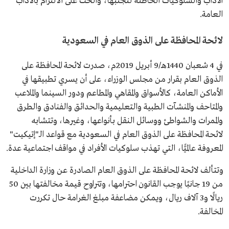
الآداب والسلوكيات الخاطئة لتجنبها، والحث على الالتزام بالآداب
العامة.
لائحة المحافظة على الذوق العام في السعودية
في 4 شعبان 1440هـ/9 أبريل 2019م، صدرت لائحة المحافظة على
الذوق العام بقرار من مجلس الوزراء، على أن يسري تطبيقها في
الأماكن العامة، كالأسواق والمقاهي والمطاعم ودور السينما والملاعب
والمتاحف والمنشآت الطبية والتعليمية والحدائق والفنادق والطرق
والممرات والشواطئ ووسائل النقل بأنواعها، وغيرها، وتتشابه
لائحة المحافظة على الذوق العام في السعودية مع قواعد الـ"إتيكيت"
المعروفة عالميًّا، التي تهذب سلوكيات الأفراد في مواقف اجتماعية عدة.
وتتألف لائحة المحافظة على الذوق العام الصادرة عن وزارة الداخلية
من 19 جانبًا يوجب القانون احترامها، وتتراوح قيمة مخالفتها بين 50
ريالًا و3 آلاف ريال، ويمكن مضاعفة مبلغ الغرامة حال تكررت
المخالفة.