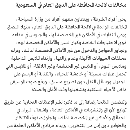
مخالفات لائحة المحافظة على الذوق العام في السعودية
يحرر أفراد الشرطة، ويتعاون معهم أفراد من وزارة السياحة،
المخالفات الواردة في لائحة المحافظة على الذوق العام، منها: البصق
ورمي النفايات في الأماكن غير المخصصة لها، والجلوس في مقاعد
ذوي الاحتياجات الخاصة وكبار السن والأماكن المخصصة لهم،
وتجاوز الحواجز والدخول من غير الأماكن المخصصة لذلك، وترك
مخلفات الحيوانات الأليفة وعدم إزالتها، وارتداء الملابس الداخلية
وملابس النوم، أو الملابس غير المحتشمة وغير اللائقة، أو الملابس التي
تحمل عبارات مسيئة أو خادشة للحياء، والكتابة أو الرسم على
الجدران ووسائل النقل دون تصريح مسبق، ورفع صوت الموسيقى
داخل الأحياء السكنية وتشغيلها وقت الأذان والصلاة.
وتتضمن اللائحة إضافة إلى ما ذكر: نشر الإعلانات التجارية عن طريق
توزيع الأوراق والمنشورات في الأماكن العامة، وإشعال النيران في
الحدائق والأماكن غير المخصصة لذلك، وتجاوز صفوف الانتظار
والطوابير دون إذن من المنتظرين، وإيذاء مرتادي الأماكن العامة عن