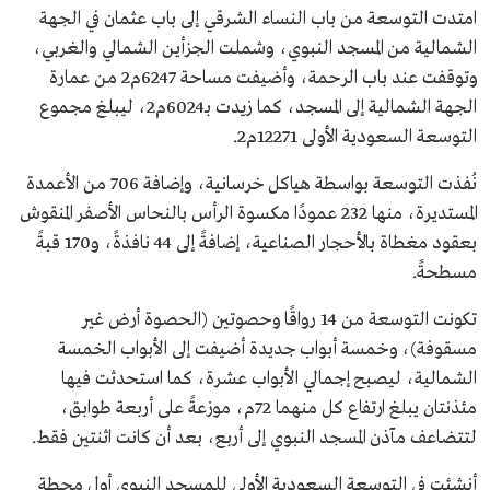
امتدت التوسعة من باب النساء الشرقي إلى باب عثمان في الجهة
الشمالية من المسجد النبوي، وشملت الجزأين الشمالي والغربي،
وتوقفت عند باب الرحمة، وأضيفت مساحة 6247م2 من عمارة
الجهة الشمالية إلى المسجد، كما زيدت بـ6024م2، ليبلغ مجموع
التوسعة السعودية الأولى 12271م2.
نُفذت التوسعة بواسطة هياكل خرسانية، وإضافة 706 من الأعمدة
المستديرة، منها 232 عمودًا مكسوة الرأس بالنحاس الأصفر المنقوش
بعقود مغطاة بالأحجار الصناعية، إضافةً إلى 44 نافذةً، و170 قبةً
مسطحةً.
تكونت التوسعة من 14 رواقًا وحصوتين (الحصوة أرض غير
مسقوفة)، وخمسة أبواب جديدة أضيفت إلى الأبواب الخمسة
الشمالية، ليصبح إجمالي الأبواب عشرة، كما استحدثت فيها
مئذنتان يبلغ ارتفاع كل منهما 72م، موزعةً على أربعة طوابق،
لتتضاعف مآذن المسجد النبوي إلى أربع، بعد أن كانت اثنتين فقط.
أنشئت في التوسعة السعودية الأولى للمسجد النبوي أول محطة