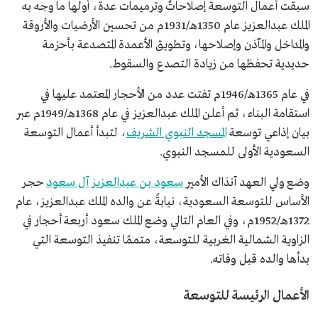
سبقت أعمال التوسعة إصلاحاتٌ وترميمات عدة، أولها ما وجه به
الملك عبدالعزيز عام 1350هـ/1931م من تحسين الأرضيات والأروقة
والمداخل والمآذن وإصلاحها، وتطويق الأعمدة المتصدعة بأحزمة
حديدية تحفظها من زيادة التصدع والسقوط.
في عام 1365هـ/1946م تفتت عدد من الأحجار المعتمد عليها في
استقامة البناء، ثم أعلن الملك عبدالعزيز في عام 1368هـ/1949م عبر
بيان إذاعي توسعة
المسجد النبوي الشريف
، لتبدأ أعمال التوسعة
السعودية الأولى للمسجد النبوي.
وضع ولي العهد آنذاك الأمير
سعود بن عبدالعزيز آل سعود
حجر
الأساس للتوسعة السعودية، نيابةً عن والده الملك عبدالعزيز، عام
1372هـ/1952م، وفي العام التالي وضع الملك سعود أربعة أحجار في
الزاوية الشمالية الغربية للتوسعة، متممًا تنفيذ التوسعة التي
بدأها والده قبل وفاته.
الأعمال الرئيسة للتوسعة