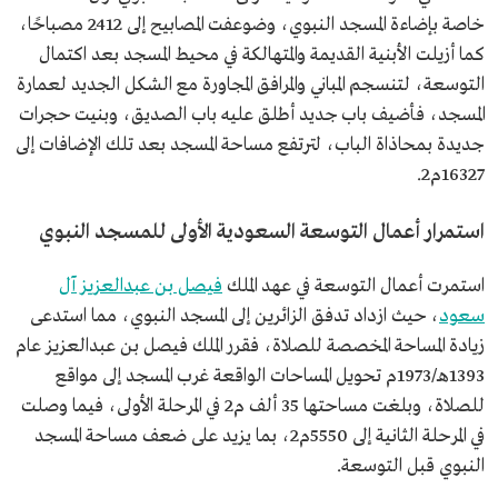
خاصة بإضاءة المسجد النبوي، وضوعفت المصابيح إلى 2412 مصباحًا،
كما أزيلت الأبنية القديمة والمتهالكة في محيط المسجد بعد اكتمال
التوسعة، لتنسجم المباني والمرافق المجاورة مع الشكل الجديد لعمارة
المسجد، فأضيف باب جديد أطلق عليه باب الصديق، وبنيت حجرات
جديدة بمحاذاة الباب، لترتفع مساحة المسجد بعد تلك الإضافات إلى
16327م2.
استمرار أعمال التوسعة السعودية الأولى للمسجد النبوي
استمرت أعمال التوسعة في عهد الملك
فيصل بن عبدالعزيز آل
سعود
، حيث ازداد تدفق الزائرين إلى المسجد النبوي، مما استدعى
زيادة المساحة المخصصة للصلاة، فقرر الملك فيصل بن عبدالعزيز عام
1393هـ/1973م تحويل المساحات الواقعة غرب المسجد إلى مواقع
للصلاة، وبلغت مساحتها 35 ألف م2 في المرحلة الأولى، فيما وصلت
في المرحلة الثانية إلى 5550م2، بما يزيد على ضعف مساحة المسجد
النبوي قبل التوسعة.