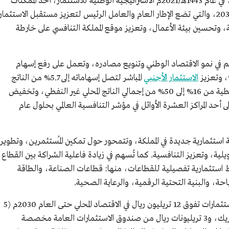
، في عام 1443هـ/2021م الاستراتيجية الوطنية للاستثمار، أحد الممكنات
الرئيسة لتحقيق مستهدفات رؤية السعودية 2030، والتي تضع الإطار العام والعامل الرئيس لتعزيز مستقبل الاستثمار
ة، وتحسين بيئة الأعمال، وتعزيز موقع المملكة التنافسي على خارطة
 في نمو الاقتصاد الوطني وتنويع مصادره، وتعمل على رفع إسهام
الاستثمار الأجنبي
المباشر لتصل إسهاماته إلى 5.7% من الناتج
المحلي الإجمالي، وزيادة نسبة الصادرات غير النفطية من 16% إلى 50% من إجمالي الناتج المحلي غير النفطي، وتخفيض
ُّم المملكة إلى أحد المراكز العشرة الأوائل في مؤشر التنافسية العالمي بحلول عام
لة استثمارية جديدة في المملكة، وتتمحور حول تمكين المُستثمرين، وتطوير
يلية، وتعزيز التنافسية. كما تُسهم في زيادة فاعلية الشراكة بين القطاع
ستثمارية تفصيلية للقطاعات، منها: قطاعات الصناعة، والطاقة
ة، والبنية التحتية الرقمية، والرعاية الصحية.
تحت مظلة رؤية السعودية 2030 سيتم ضخ استثمارات تفوق 12 تريليون ريال في الاقتصاد المحلي حتى العام 2030م (5
تريليونات ريال من مبادرات ومشاريع برنامج شريك، و3 تريليونات ريال من صندوق الاستثمارات العامة مخصصة