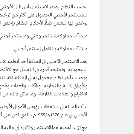
بحسب النظام يصدر لاستثمار رأس المال الأجنبي
للمستثمر الأجنبي الحصول على أكثر من ترخيص 
يرخص لها للعمل طبقًا لأحكام النظام بإحدى ا
منشآت مملوكة لمستثمر وطني ومستثمر أجنبي
منشآت مملوكة بالكامل لمستثمر أجنبي.
يُعد الاستثمار الأجنبي في المملكة أحد أنظمة ال
السعودية، وتمنحه قدرة في التفاعل مع الاقتصاد
والأوراق المالية والتجارية، والآلات والمعدات وقط
الاختراع والعلامات الفارقة، وما ماثل ذلك 
بدأت المملكة في استقطاب رؤوس الأموال الأجنبي
الأجنبي في عام 1376هـ/1955م، الذي نص على ألا تقل نسبة مشاركة رأس المال الوطني عن 51% من إجمالي التمويل.
مع تزايد أهمية هذا الاستثمار وتأثيره في مالي