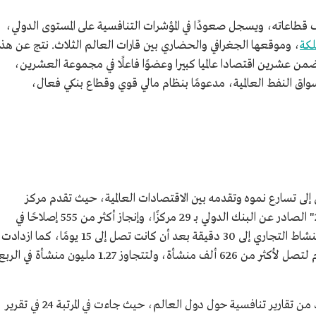
 قطاعاته، ويسجل صعودًا في المؤشرات التنافسية على المستوى الدولي،
لكة
، وموقعها الجغرافي والحضاري بين قارات العالم الثلاث. نتج عن هذا
من عشرين اقتصادا عالميا كبيرا وعضوًا فاعلًا في مجموعة العشرين،
أسواق النفط العالمية، مدعومًا بنظام مالي قوي وقطاع بنكي فعال،
إلى تسارع نموه وتقدمه بين الاقتصادات العالمية، حيث تقدم مركز
المملكة في مؤشر "سهولة ممارسة الأعمال 2020" الصادر عن البنك الدولي بـ 29 مركزًا، وإنجاز أكثر من 555 إصلاحًا في
خدمات المستثمرين، منها تقليص مدة البدء بالنشاط التجاري إلى 30 دقيقة بعد أن كانت تصل إلى 15 يومًا، كما ازدادت
أعداد المنشآت الصغيرة والمتوسطة في نفس العام لتصل لأكثر من 626 ألف منشأة، ولتتجاوز 1.27 مليون منشأة في الرب
حصدت المملكة مراتب تنافسية متقدمة في عديد من تقارير تنافسية حول دول العالم، حيث جاءت في المرتبة 24 في تقرير