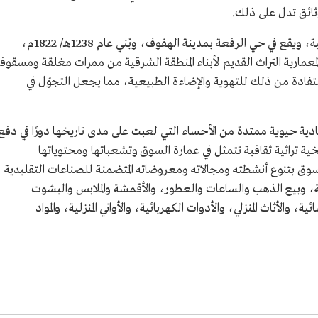
ثائق تدل على ذلك.
يُعد سوق القيصرية من أسواق الأحساء الشعبية، ويقع في حي الرفعة بمدينة الهفوف، وبُني عام 1238هـ/ 1822م،
كي تصاميمها المعمارية التراث القديم لأبناء المنطقة الشرقية من ممرات مغلقة ومسقوف
استفادة من ذلك للتهوية والإضاءة الطبيعية، مما يجعل التجوّل في
ادية حيوية ممتدة من الأحساء التي لعبت على مدى تاريخها دورًا في دفع
ة تراثية ثقافية تتمثل في عمارة السوق وتشعباتها ومحتوياتها
لسوق بتنوع أنشطته ومجالاته ومعروضاته المتضمنة للصناعات التقليدية
، وبيع الذهب والساعات والعطور، والأقمشة والملابس والبشوت
، والأثاث المنزلي، والأدوات الكهربائية، والأواني المنزلية، والمواد