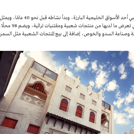
تضم المنطقة الشرقية أيضًا سوق النعيرية الشعبي أحد الأسواق الخليجية البارزة، وبدأ نشاطه قبل نحو 40 عامًا، ويمث
معلمًا سياحيًا ورافدًا اقتصاديًا للأسر المنتجة التي تعرض ما لديها من منتجات شعبية ومقتنيات تراثية، ويضم
 وصناعة السدو والخوص، إضافة إلى بيع المنتجات الشعبية مثل السمن