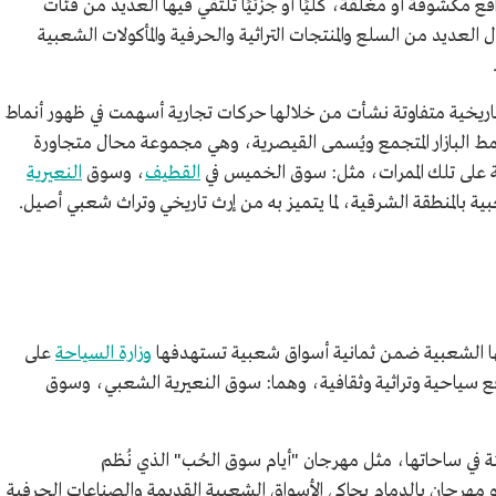
ع مكشوفة أو مغلقة، كليًا أو جزئيًا تلتقي فيها العديد من فئات
العديد من السلع والمنتجات التراثية والحرفية والمأكولات الشعبية
تاريخية متفاوتة نشأت من خلالها حركات تجارية أسهمت في ظهور أنماط
ونمط البازار المتجمع ويُسمى القيصرية، وهي مجموعة محال متجاورة
ة على تلك الممرات، مثل: سوق الخميس في
القطيف
، وسوق
النعيرية
ية بالمنطقة الشرقية، لما يتميز به من إرث تاريخي وتراث شعبي أصيل.
قها الشعبية ضمن ثمانية أسواق شعبية تستهدفها
وزارة السياحة
على
ع سياحية وتراثية وثقافية، وهما: سوق النعيرية الشعبي، وسوق
تة في ساحاتها، مثل مهرجان "أيام سوق الحُب" الذي نُظم
لحُب، وهو مهرجان بالدمام يحاكي الأسواق الشعبية القديمة والصناعات الحرفية