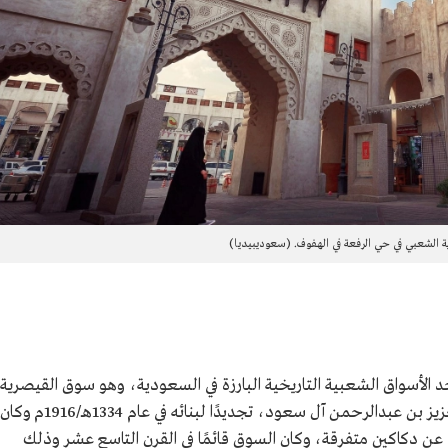
 الشعبي في حي الرفعة في الهفوف. (سعوديبيديا)
 الأسواق الشعبية التاريخية البارزة في السعودية، وهو سوق القيصرية
الذي ذكر المؤرخون إنه شهد في عهد الملك عبدالعزيز بن عبدالرحمن آل سعود، تجديدًا لبنائه في عام 1334هـ/1916م وكان
 عن دكاكين متفرقة، وكان السوق قائمًا في القرن التاسع عشر وذلك