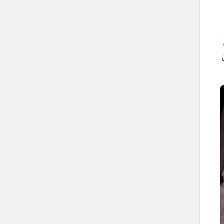
ل
 98 محلًا،