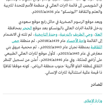
في الشويمس إلى قائمة التراث العالمي في منظمة الأمم المتحدة للتربية
والعلم والثقافة "اليونسكو" عام 1436هـ/2015م.
ويعد موقع الرسوم الصخرية في حائل رابع موقع سعودي
يدخل قائمة التراث العالمي باليونسكو بعد موقع
الحِجر
بمحافظة
العلا
،
وحي الطريف
بالدرعية
،
وجدة التاريخية
، ثم تلته في الانضمام
إلى القائمة و
احة الأحساء
عام 1439هـ/2018م، ثم منطقة
حمى
الثقافية
بمنطقة نجران عام 1443هـ/2022م.، ثم محمية عروق بني
معارض في عام 1445هـ/2023م، كأول موقع للتراث العالمي الطبيعي
على أراضي المملكة، وفي عام 1446هـ/2024م، أُعلن عن تسجيل 'المنظر
الثقافي لمنطقة الفاو الأثرية' جنوب منطقة الرياض، كونه موقعًا ثقافيًّا
ذا قيمة عالمية استثنائية للتراث الإنساني.
المصادر
وزارة الإعلام.