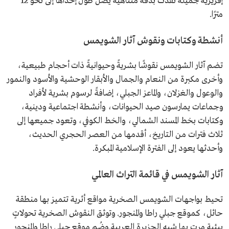
إفريزية جميلة نفذت بدقة متناهية يصل طول إحداها إلى نحو 12
مترًا.
أنشطة وكتابات ونقوش آثار الشويمس
تضم آثار الشويمس نقوشًا بشريةً وحيوانيةً ذات أحجام طبيعية،
وأخرى مكبرة من النعام والجمال والأبقار الوحشية والأسود والنمور
والوعول والغزلان، والماعز الجبلي، إضافةً لرسوم بشرية لأفراد
وجماعات يمارسون صيد الحيوانات، وأنشطة اجتماعية ودينية،
وكتابات بخط المسند الشمالي، والخط الكوفي، وتعود جميعها إلى
ثلاث فترات من التاريخ، أقدمها من العصر الحجري الحديث،
وأحدثها يعود إلى الفترة الإسلامية المبكرة.
آثار الشويمس في قائمة التراث العالمي
تحيط بواجهات الشويمس الصخرية مواقع أثرية تتميز بها منطقة
حائل، كموقع جبلي راطا والمنجور. وتوثق النقوش الصخرية تحولاتٍ
بيئية مرت بها شبه الجزيرة العربية.وضُم موقع جبلي راطا والمنجور