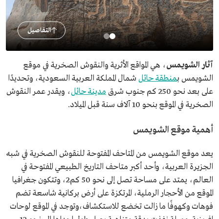
التفاصيل
آثار الشويمس
، هي المواقع الأثرية والنقوش الصخرية في موقع
الشويمس ب
منطقة حائل
شمال المملكة العربية السعودية، وتحديدًا
على بعد نحو 250 كم جنوب شرق
مدينة حائل
، ويقدر عمر النقوش
الصخرية في الموقع بنحو 10 آلاف سنة قبل الميلاد.
أهمية موقع الشويمس
يعد موقع الشويمس من المتاحف المفتوحة للنقوش الصخرية في شبه
الجزيرة العربية، وأحد أكبر متاحف التاريخ الطبيعي المفتوحة في
العالم، يمتد على مساحة تصل إلى نحو 50 كم2، وتتكون جغرافيا
الموقع من الأحجار الرملية، المرتكزة على أرض بركانية شاسعة تضم
فوهات وكهوفًا ما زالت تخضع للاستكشاف،وتوجد في الموقع لوحات