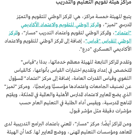
مراكز هيئة تقويم التعليم والتدريب
يتبع للهيئة خمسة مراكز، هي: المركز الوطني للتقويم والتميّز
المدرسي "تميز"، و
المركز الوطني للتقويم والاعتماد الأكاديمي
"اعتماد"
، والمركز الوطني لتقويم واعتماد التدريب "مسار"، و
المركز
الوطني للقياس "قياس"
، إضافة إلى المركز الوطني للتقويم والاعتماد
الأكاديمي العسكري "درع".
وتقدم المراكز التابعة للهيئة معظم خدماتها، بدءًا بـ"قياس"
المتخصص في إعداد وتقديم اختبارات القياس بأنواعها، كالقياس
اللغوي وقياس القدرات العامة، إضافة إلى مركز "اعتماد" المسؤول
عن تصنيف الجامعات واعتمادها مؤسسيًّا وبرامجيًّا، ومركز "تميز"
الذي يضع المعايير لاعتماد المدارس الأهلية والعالمية في المملكة، ويقيّم
المناهج المدرسية، ويقيس أداء الطلبة في التعليم العام حسب
مؤشرات دقيقة مثل مؤشر قبول.
ومن المراكز أيضًا: مركز "مسار"، المعني باعتماد البرامج التدريبية لدى
المعاهد ومؤسسات التعليم المهني، ووضع المعايير لها. كما أن الهيئة