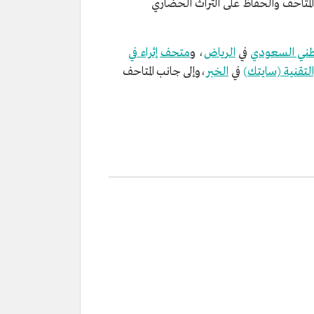
المتاحف والحفاظ على التراث الحضاري
وطني السعودي
في
الرياض
، و
متحف إثراء في
لتقنية (سايتك)
في
الخبر
،وإلى جانب المتاحف