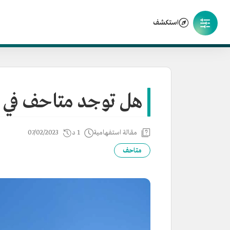
استكشف
هل توجد متاحف في 
مقالة استفهامية
1 د
07/02/2023
متاحف